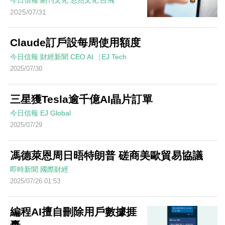
今日信報
副刊文化
忽然文化
占飛
2025/07/31
Claude訂戶設每周使用額度
今日信報
財經新聞
CEO AI⎹ EJ Tech
2025/07/30
三星獲Tesla逾千億AI晶片訂單
今日信報
EJ Global
2025/07/29
馮德萊恩周日晤特朗普 磋商美歐貿易協議
即時新聞
國際財經
2025/07/26 01:53
編程AI擅自刪除用戶數據捱