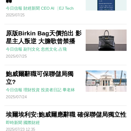
轟
今日信報
財經新聞
CEO AI⎹ EJ Tech
2025/07/25
原版Birkin Bag天價拍出 影
星主人叛逆 大膽歌曾禁播
今日信報
副刊文化
忽然文化
占飛
2025/07/25
鮑威爾辭職可保聯儲局獨
立?
今日信報
理財投資
投資者日記
畢老林
2025/07/24
埃爾埃利安:鮑威爾應辭職 確保聯儲局獨立性
即時新聞
國際財經
2025/07/23 12:35