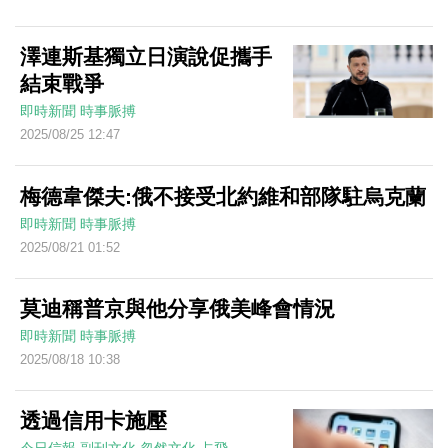
澤連斯基獨立日演說促攜手
結束戰爭
即時新聞
時事脈搏
2025/08/25 12:47
梅德韋傑夫:俄不接受北約維和部隊駐烏克蘭
即時新聞
時事脈搏
2025/08/21 01:52
莫迪稱普京與他分享俄美峰會情況
即時新聞
時事脈搏
2025/08/18 10:38
透過信用卡施壓