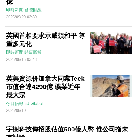
億
即時新聞
國際財經
2025/09/20 03:30
英國首相要求示威須和平 尊
重多元化
即時新聞
時事脈搏
2025/09/15 03:43
英美資源併加拿大同業Teck
市值合達4290億 礦業近年
最大宗
今日信報
EJ Global
2025/09/10
宇樹科技傳招股估值500億人幣 惟公司指未