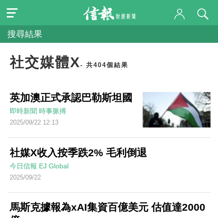
搜尋結果
社交媒體X
- 共404個結果
英加澳正式承認巴勒斯坦國
即時新聞
時事脈搏
2025/09/22 12:13
社媒X收入按季跌2% 毛利倒退
今日信報
EJ Global
2025/09/22
馬斯克據報為xAI集資百億美元 估值達2000