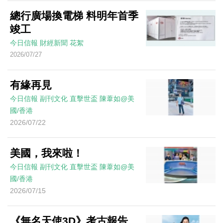
總行廣場換電梯 料明年首季
竣工
今日信報
財經新聞
花絮
2026/07/27
有緣再見
今日信報
副刊文化
直擊世盃
陳葦如@美
國/香港
2026/07/22
美國，我來啦！
今日信報
副刊文化
直擊世盃
陳葦如@美
國/香港
2026/07/15
《無名天使3D》考古報告