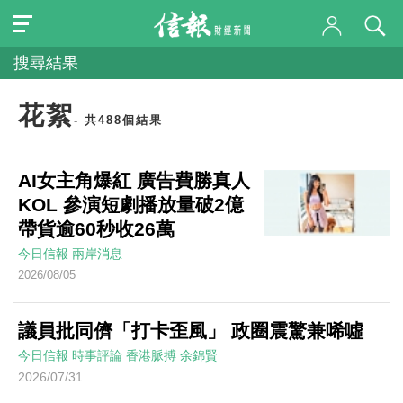
搜尋結果
花絮
- 共488個結果
AI女主角爆紅 廣告費勝真人
KOL 參演短劇播放量破2億
帶貨逾60秒收26萬
今日信報
兩岸消息
2026/08/05
議員批同儕「打卡歪風」 政圈震驚兼唏噓
今日信報
時事評論
香港脈搏
余錦賢
2026/07/31