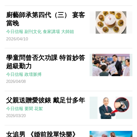
廚藝師承第四代（三） 宴客
當晚
今日信報
副刊文化
食家講場
大師姐
2026/04/10
學童問曾否欠功課 特首妙答
超級勤力
今日信報
政壇脈搏
2026/04/08
父親送贈愛彼錶 戴足廿多年
今日信報
要聞
花絮
2026/03/20
女追男 《婚前脫單快樂》