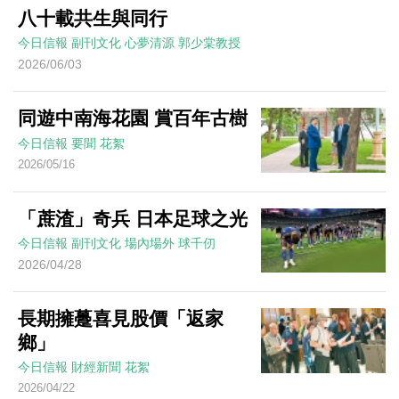
八十載共生與同行
今日信報
副刊文化
心夢清源
郭少棠教授
2026/06/03
同遊中南海花園 賞百年古樹
今日信報
要聞
花絮
2026/05/16
「蔗渣」奇兵 日本足球之光
今日信報
副刊文化
場內場外
球千仞
2026/04/28
長期擁躉喜見股價「返家
鄉」
今日信報
財經新聞
花絮
2026/04/22