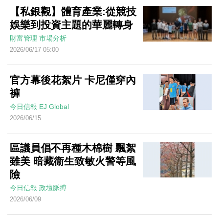
【私銀觀】體育產業:從競技
娛樂到投資主題的華麗轉身
財富管理
市場分析
2026/06/17 05:00
官方幕後花絮片 卡尼僅穿內
褲
今日信報
EJ Global
2026/06/15
區議員倡不再種木棉樹 飄絮
雖美 暗藏衞生致敏火警等風
險
今日信報
政壇脈搏
2026/06/09