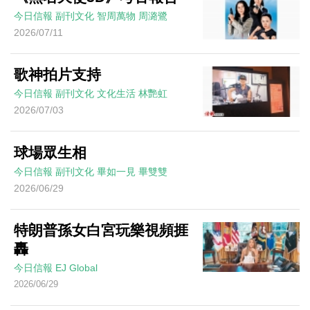
今日信報
副刊文化
智周萬物
周潞鷺
2026/07/11
歌神拍片支持
今日信報
副刊文化
文化生活
林艷虹
2026/07/03
球場眾生相
今日信報
副刊文化
畢如一見
畢雙雙
2026/06/29
特朗普孫女白宮玩樂視頻捱
轟
今日信報
EJ Global
2026/06/29