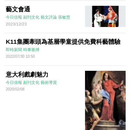
藝文會通
今日信報
副刊文化
藝文評論
張敏慧
2023/12/23
K11集團牽頭為基層學童提供免費科藝體驗
即時新聞
時事脈搏
2022/07/30 10:50
意大利戲劇魅力
今日信報
副刊文化
藝術導賞
2020/02/08