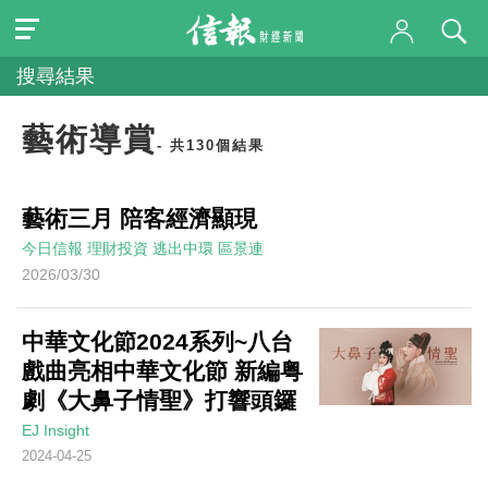
搜尋結果
藝術導賞
- 共130個結果
藝術三月 陪客經濟顯現
今日信報
理財投資
逃出中環
區景連
2026/03/30
中華文化節2024系列~八台
戲曲亮相中華文化節 新編粤
劇《大鼻子情聖》打響頭鑼
EJ Insight
2024-04-25