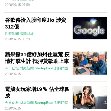
2020/07/15 07:59
谷歌傳洽入股印度Jio 涉資
312億
即時新聞
國際財經
2020/07/15 05:23
蘋果撥31億紓加州住屋荒 疫
情打擊生計 抵押貸款助上車
今日信報
財經新聞
StartupBeat 創科鬥室
2020/07/15
電競女玩家增19％ 佔全球四
成
今日信報
財經新聞
StartupBeat 創科鬥室
2020/07/15