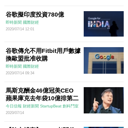
谷歌擬印度投資780億
即時新聞
國際財經
2020/07/14 12:01
谷歌傳允不用Fitbit用戶數據
換歐盟批准收購
即時新聞
國際財經
2020/07/14 09:34
馬斯克酬金46億冠美CEO
蘋果庫克去年袋10億排第二
今日信報
財經新聞
StartupBeat 創科鬥室
2020/07/14