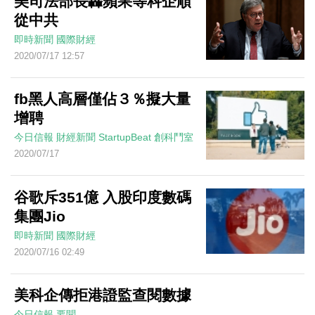
美司法部長轟蘋果等科企順
從中共
即時新聞
國際財經
2020/07/17 12:57
fb黑人高層僅佔３％擬大量
增聘
今日信報
財經新聞
StartupBeat 創科鬥室
2020/07/17
谷歌斥351億 入股印度數碼
集團Jio
即時新聞
國際財經
2020/07/16 02:49
美科企傳拒港證監查閱數據
今日信報
要聞