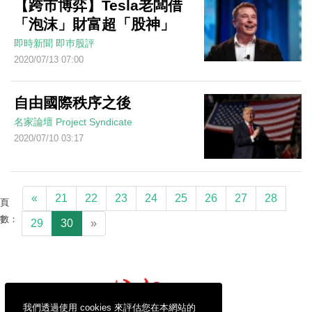
【跨市博弈】Tesla老闆借
「泡沫」財富超「股神」
即時新聞
即巿股評
2020/07/13 07:00
自由國際秩序之後
名家論壇
Project Syndicate
2020/07/10 03:17
«
21
22
23
24
25
26
27
28
頁
數：
29
30
»
我們透過使用 cookies 來評估您在本網站的