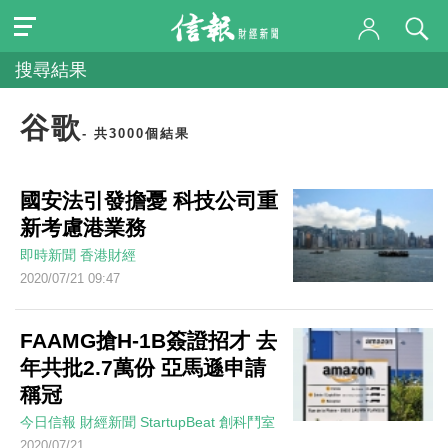
搜尋結果
谷歌
- 共3000個結果
國安法引發擔憂 科技公司重
新考慮港業務
即時新聞
香港財經
2020/07/21 09:47
FAAMG搶H-1B簽證招才 去
年共批2.7萬份 亞馬遜申請
稱冠
今日信報
財經新聞
StartupBeat 創科鬥室
2020/07/21