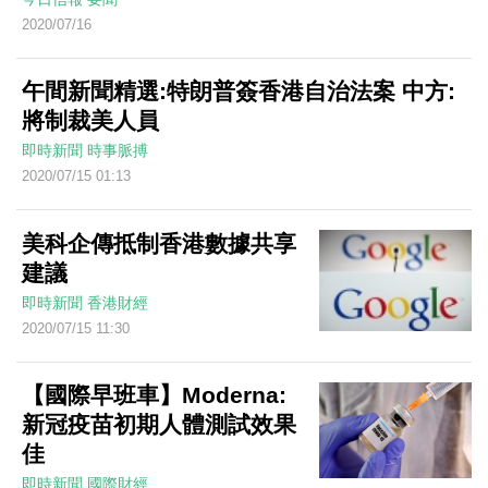
2020/07/16
午間新聞精選:特朗普簽香港自治法案 中方:
將制裁美人員
即時新聞
時事脈搏
2020/07/15 01:13
美科企傳抵制香港數據共享
建議
即時新聞
香港財經
2020/07/15 11:30
【國際早班車】Moderna:
新冠疫苗初期人體測試效果
佳
即時新聞
國際財經