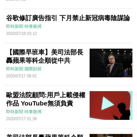
谷歌修訂廣告指引 下月禁止新冠病毒陰謀論
即時新聞
時事脈搏
2020/07/18 03:12
【國際早班車】美司法部長
轟蘋果等科企順從中共
即時新聞
國際財經
2020/07/17 08:01
歐盟法院顧問:用戶上載侵權
作品 YouTube無須負責
即時新聞
時事脈搏
2020/07/17 01:38