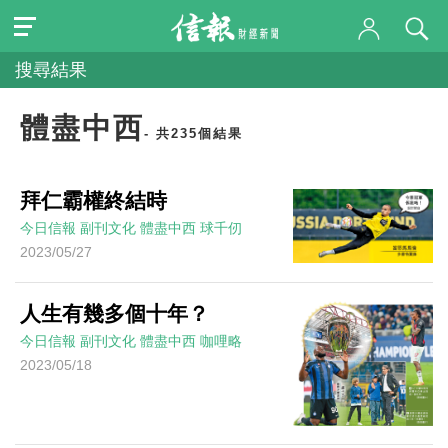
搜尋結果
體盡中西
- 共235個結果
拜仁霸權終結時
今日信報
副刊文化
體盡中西
球千仞
2023/05/27
人生有幾多個十年？
今日信報
副刊文化
體盡中西
咖哩略
2023/05/18