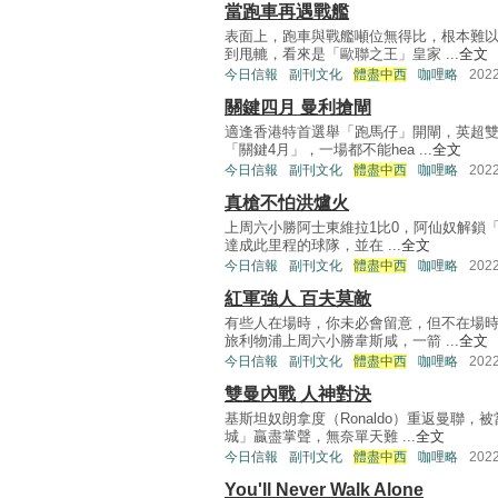
當跑車再遇戰艦
表面上，跑車與戰艦噸位無得比，根本難
到甩轆，看來是「歐聯之王」皇家 ...
全文
今日信報
副刊文化
體盡中西
咖哩略
202
關鍵四月 曼利搶閘
適逢香港特首選舉「跑馬仔」開閘，英超
「關鍵4月」，一場都不能hea ...
全文
今日信報
副刊文化
體盡中西
咖哩略
202
真槍不怕洪爐火
上周六小勝阿士東維拉1比0，阿仙奴解鎖「
達成此里程的球隊，並在 ...
全文
今日信報
副刊文化
體盡中西
咖哩略
202
紅軍強人 百夫莫敵
有些人在場時，你未必會留意，但不在場
旅利物浦上周六小勝韋斯咸，一箭 ...
全文
今日信報
副刊文化
體盡中西
咖哩略
202
雙曼內戰 人神對決
基斯坦奴朗拿度（Ronaldo）重返曼聯
城」贏盡掌聲，無奈單天難 ...
全文
今日信報
副刊文化
體盡中西
咖哩略
202
You'll Never Walk Alone