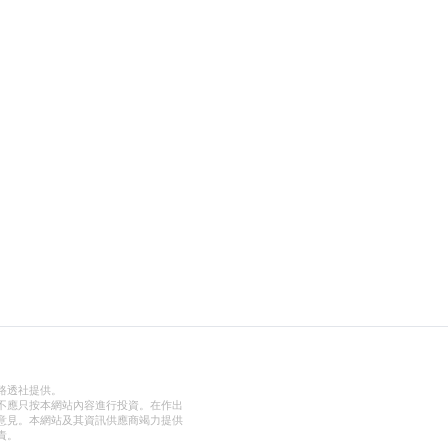
路透社提供。
不應只按本網站內容進行投資。在作出
意見。本網站及其資訊供應商竭力提供
責。