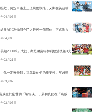
以匹敵，何況車路士正值風雨飄搖，又剛在英超輸
2年04月06日
雙雄曼城和利物浦亦鬥入最後一個彎位，正式進入
2年04月05日
英超2000球」成就，亦是繼曼聯和利物浦後第3支
2年03月21日
時，你一定察覺到，這就是他們的重要性。英超勁
2年03月07日
，被當成生於亂世的「蝙蝠俠」，最初真的在「葛咸
2年03月05日