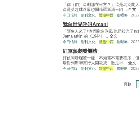
「你（們）這剎那在何方？」這是烏克蘭
這是英超球迷最想問俄羅斯油王阿 ...
全文
今日信報
副刊文化
體盡中西
咖哩略
202
我向世界呼叫Amani
「陌生人來了/他們跑進你家/他們殺光了
Jamala創作的《1944》 ...
全文
今日信報
副刊文化
體盡中西
咖哩略
202
紅軍熱刺發爛渣
打仗同發爛渣一樣，不知需不需要程序，
場對列斯聯實行大開殺戒，數足半 ...
全文
今日信報
副刊文化
體盡中西
咖哩略
202
頁數：