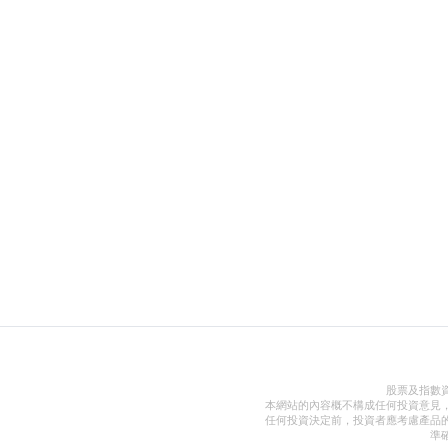
股票及指數
本網站的內容概不構成任何投資意見
任何投資決定前，投資者應考慮產品
準