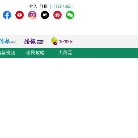
登入
註冊
|
訂閱 / 續訂
信報視頻
移民攻略
大灣區