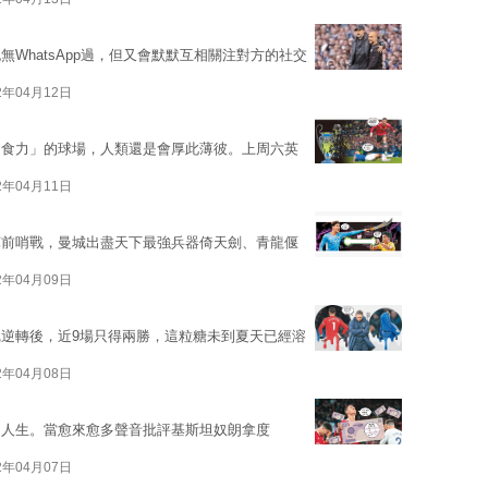
WhatsApp過，但又會默默互相關注對方的社交
2年04月12日
「食力」的球場，人類還是會厚此薄彼。上周六英
2年04月11日
軍前哨戰，曼城出盡天下最強兵器倚天劍、青龍偃
2年04月09日
逆轉後，近9場只得兩勝，這粒糖未到夏天已經溶
2年04月08日
疑人生。當愈來愈多聲音批評基斯坦奴朗拿度
2年04月07日