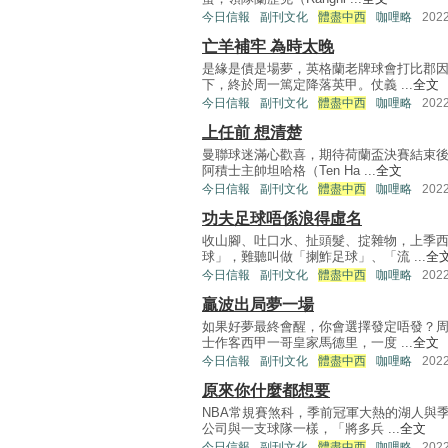
今日信報
副刊文化
體盡中西
咖哩略
202
亡羊補牢 為時太晚
是緣是債是場夢，英格蘭老牌球會打比郡因
下，終於周一篤定降落英甲。仗義 ...
全文
今日信報
副刊文化
體盡中西
咖哩略
202
上任前 想清楚
曼聯球迷滿心歡喜，期待荷蘭盃決賽結束
阿積士主帥坦哈格（Ten Ha ...
全文
今日信報
副刊文化
體盡中西
咖哩略
202
功夫足球唔係浪得虛名
收山腳、吐口水、扯頭髮、掟雜物，上季
球」，難聽叫做「揦鮓足球」、「流 ...
全
今日信報
副刊文化
體盡中西
咖哩略
202
贏波出局夢一場
如果好夢最終會醒，你會選擇發定唔發？
士作客西甲一哥皇家馬德里，一度 ...
全文
今日信報
副刊文化
體盡中西
咖哩略
202
原來你什麼都想要
NBA常規賽煞科，季前冠軍大熱的湖人與
公司與一支球隊一樣，「將多兵 ...
全文
今日信報
副刊文化
體盡中西
咖哩略
202