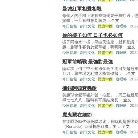
曼城紅軍相愛相殺
每個人的手機上總有些號碼幾乎無打過，也無
媒體，一旦有機會見面更 ...
全文
今日信報
副刊文化
體盡中西
咖哩略
202
你的樣子如何 日子也必如何
樣子同命水一樣，早由天注定，就算是講
超，曼聯作客負於愛華頓，明明隊 ...
全文
今日信報
副刊文化
體盡中西
咖哩略
202
冠軍前哨戰 最強對最強
論武功，俗世中不知邊個高？周日英超冠
月刀，藉主場之利擴大榜首優勢， ...
全文
今日信報
副刊文化
體盡中西
咖哩略
202
揀錯阿頭衰幾耐
英超球會愛華頓外號「拖肥」，周三被般尼
得七七八八，隨時有可能結束長 ...
全文
今日信報
副刊文化
體盡中西
咖哩略
202
魔鬼藏在細節
在後爵爺時代做曼聯球迷，有時真是會懷
（Ronaldo）回巢拖累紅魔，要 ...
全文
今日信報
副刊文化
體盡中西
咖哩略
202