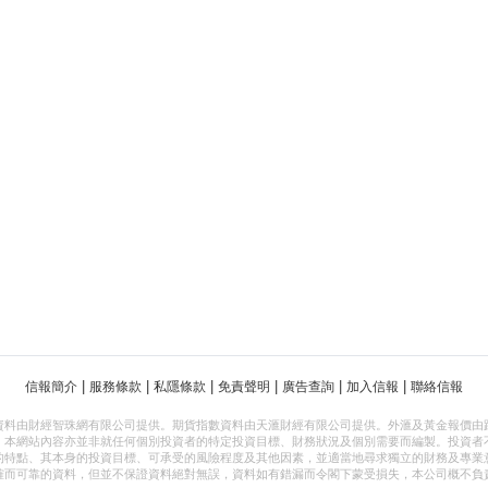
|
|
|
|
|
|
信報簡介
服務條款
私隱條款
免責聲明
廣告查詢
加入信報
聯絡信報
資料由財經智珠網有限公司提供。期貨指數資料由天滙財經有限公司提供。外滙及黃金報價由
，本網站內容亦並非就任何個別投資者的特定投資目標、財務狀況及個別需要而編製。投資者
的特點、其本身的投資目標、可承受的風險程度及其他因素，並適當地尋求獨立的財務及專業
確而可靠的資料，但並不保證資料絕對無誤，資料如有錯漏而令閣下蒙受損失，本公司概不負