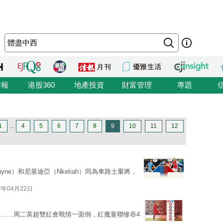
信報
港股360
地產投資
財富管理
專題
1
...
4
5
6
7
8
9
10
11
12
yne）和尼基迪亞（Nketiah）同為車路士棄將，
2年04月22日
……周二英超雙紅會戰情一面倒，紅魔曼聯慘吞4