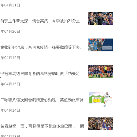
2年04月21日
前班主作孽太深，債台高築，今季被扣21分之
2年04月20日
後會收到好消息，奈何像疫情一樣要繼續等下去。
2年04月19日
西甲冠軍馬德里體育會的風格好聽叫做「功夫足
文
2年04月15日
周二歐聯八強次回合劇情驚心動魄，英超勁旅車路
2年04月14日
季後賽緣慳一面，可見明星不是愈多愈巴閉，一間
2年04月13日