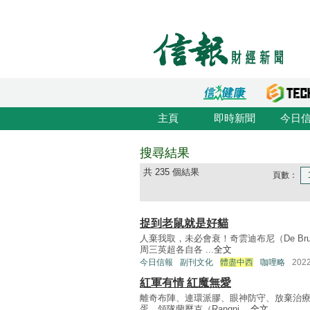
主頁
即時新聞
今日
搜尋結果
共 235 個結果
頁數：
捉到老鼠就是好貓
人棄我取，未必會衰！奇雲迪布尼（De Bru
周三英超各自各 ...
全文
今日信報
副刊文化
體盡中西
咖哩略
202
紅軍有情 紅魔無愛
離奇布陣、連環派膠、眼神防守、放棄治療
蛋，領隊蘭歷克（Rangni ...
全文