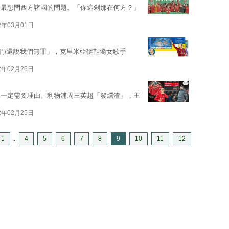
人最想問西方諸國的問題。「你這剎那在何方？」
2年03月01日
你們/還說我們無罪」，克里米亞韃靼裔女歌手
2年02月26日
但一定需要理由。利物浦周三英超「發爛渣」，主
2年02月25日
1
...
4
5
6
7
8
9
10
11
12