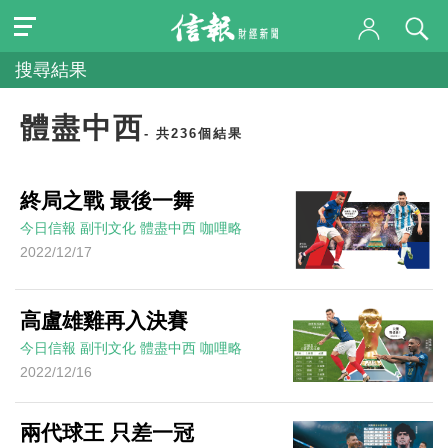
搜尋結果
體盡中西
- 共236個結果
終局之戰 最後一舞
今日信報
副刊文化
體盡中西
咖哩略
2022/12/17
高盧雄雞再入決賽
今日信報
副刊文化
體盡中西
咖哩略
2022/12/16
兩代球王 只差一冠