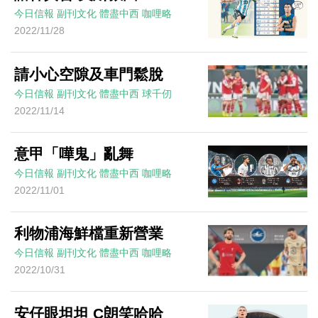
今日信報
副刊文化
體盡中西
咖哩略
2022/11/28
請小心空隙及車門鬆脫
今日信報
副刊文化
體盡中西
球千仞
2022/11/14
意甲「嘩鬼」亂舞
今日信報
副刊文化
體盡中西
咖哩略
2022/11/01
利物浦海鮮檔重新營業
今日信報
副刊文化
體盡中西
咖哩略
2022/10/31
安仔眼坦坦 C朗笑哈哈