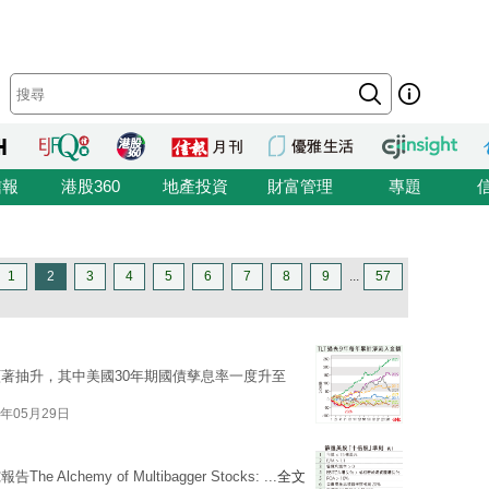
信報
港股360
地產投資
財富管理
專題
1
2
3
4
5
6
7
8
9
...
57
著抽升，其中美國30年期國債孳息率一度升至
6年05月29日
emy of Multibagger Stocks: ...
全文