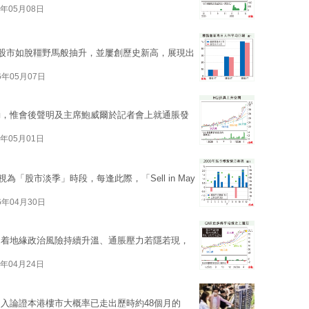
6年05月08日
街股市如脫韁野馬般抽升，並屢創歷史新高，展現出
6年05月07日
動，惟會後聲明及主席鮑威爾於記者會上就通脹發
6年05月01日
為「股市淡季」時段，每逢此際，「Sell in May
6年04月30日
隨着地緣政治風險持續升溫、通脹壓力若隱若現，
6年04月24日
入論證本港樓市大概率已走出歷時約48個月的