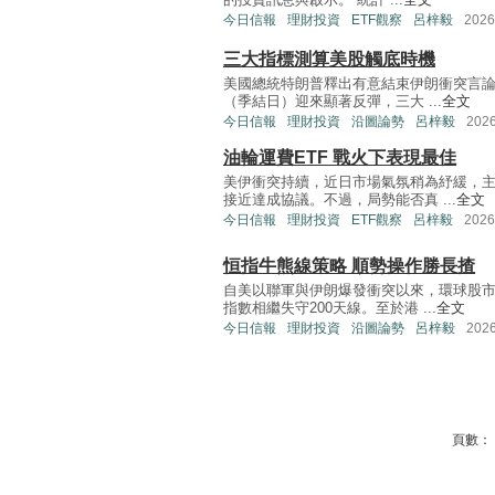
今日信報
理財投資
ETF觀察
呂梓毅
202
三大指標測算美股觸底時機
美國總統特朗普釋出有意結束伊朗衝突言論
（季結日）迎來顯著反彈，三大 ...
全文
今日信報
理財投資
沿圖論勢
呂梓毅
202
油輪運費ETF 戰火下表現最佳
美伊衝突持續，近日市場氣氛稍為紓緩，
接近達成協議。不過，局勢能否真 ...
全文
今日信報
理財投資
ETF觀察
呂梓毅
202
恒指牛熊線策略 順勢操作勝長揸
自美以聯軍與伊朗爆發衝突以來，環球股
指數相繼失守200天線。至於港 ...
全文
今日信報
理財投資
沿圖論勢
呂梓毅
202
頁數：