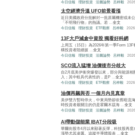
今日信報
理財投資
沿圖論勢
呂梓毅
202
太空經濟升溫 UFO前景看漲
近日美國政府分批解封一批原屬機密或未公開
「不明飛行物」的熱議。若 ...
全文
今日信報
理財投資
ETF觀察
呂梓毅
202
13F大戶減倉中資股 獨看好科網
上周五（15日）為2026年第一季Form 
構投資者陸續披 ...
全文
今日信報
理財投資
沿圖論勢
呂梓毅
202
SCO流入猛增 油價後市分歧大
自2月底美伊衝突爆發以來，部分與能源相
入；其中較具代表性的，是P ...
全文
今日信報
理財投資
ETF觀察
呂梓毅
202
油價再飆與否 一個月內見真章
美伊雙方暫時停火，中東局勢卻依舊暗流
時投資者最關注的仍是霍爾木茲海 ...
全文
今日信報
理財投資
沿圖論勢
呂梓毅
202
AI帶動儲能業 IBAT分段吸
華爾街股市4月以來顯著反彈，科技股再度
漲勢尤其凌厲。追蹤半導體股表 ...
全文