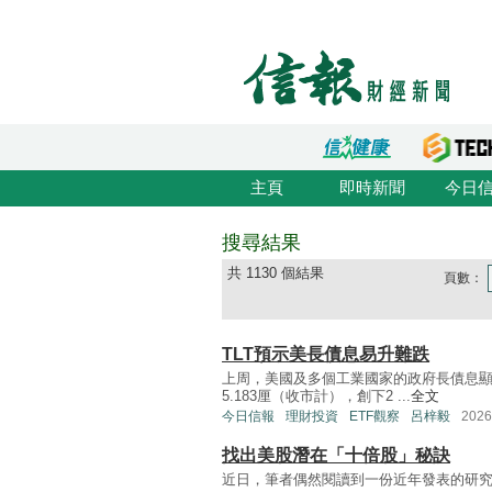
主頁
即時新聞
今日
搜尋結果
共 1130 個結果
頁數：
TLT預示美長債息易升難跌
上周，美國及多個工業國家的政府長債息顯
5.183厘（收市計），創下2 ...
全文
今日信報
理財投資
ETF觀察
呂梓毅
202
找出美股潛在「十倍股」秘訣
近日，筆者偶然閱讀到一份近年發表的研究報告The Alch