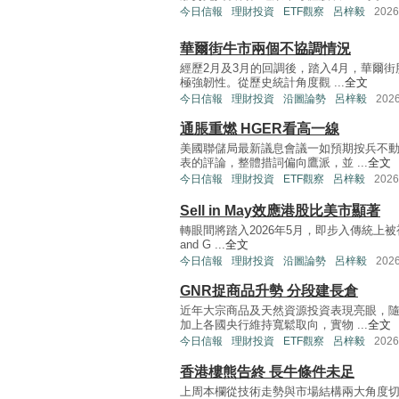
今日信報
理財投資
ETF觀察
呂梓毅
202
華爾街牛市兩個不協調情況
經歷2月及3月的回調後，踏入4月，華爾
極強韌性。從歷史統計角度觀 ...
全文
今日信報
理財投資
沿圖論勢
呂梓毅
202
通脹重燃 HGER看高一線
美國聯儲局最新議息會議一如預期按兵不
表的評論，整體措詞偏向鷹派，並 ...
全文
今日信報
理財投資
ETF觀察
呂梓毅
202
Sell in May效應港股比美市顯著
轉眼間將踏入2026年5月，即步入傳統上被視
and G ...
全文
今日信報
理財投資
沿圖論勢
呂梓毅
202
GNR捉商品升勢 分段建長倉
近年大宗商品及天然資源投資表現亮眼，
加上各國央行維持寬鬆取向，實物 ...
全文
今日信報
理財投資
ETF觀察
呂梓毅
202
香港樓熊告終 長牛條件未足
上周本欄從技術走勢與市場結構兩大角度切