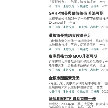
「長期熊市」。然而，隨後有讀者 ...
全文
今日信報
理財投資
沿圖論勢
呂梓毅
202
GARP增長與價值兼備 升浪可期
本欄早前檢視2026年第一季ETF市場排行榜
Expanded T ...
全文
今日信報
理財投資
ETF觀察
呂梓毅
202
港樓市長熊結束佐證充足
由於樓市變化步伐一向相對緩慢，早前亦
本地樓市指標，不過，從近期價格 ...
全文
今日信報
理財投資
沿圖論勢
呂梓毅
202
農產品接力炒 MOO升浪可期
近年幾類大宗商品走勢均呈現相似節奏：
輪牛市周期，這種逐步啟動的模式 ...
全文
今日信報
理財投資
ETF觀察
呂梓毅
202
金銀市醞釀新升勢
2月底以來，美以與伊朗爆發軍事衝突，地
金屬價格未如以往發揮避險功能 ...
全文
今日信報
理財投資
沿圖論勢
呂梓毅
202
能源相關ETF 囊括首季十佳
轉眼間，2026年第一季已成歷史。回顧過
的投資訊息與啟示。 統計 ...
全文