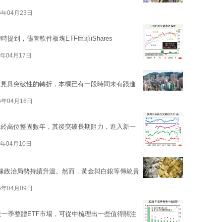
6年04月23日
時提到，儘管軟件板塊ETF巨頭iShares
6年04月17日
未見具突破性的轉折，本欄已有一段時間未有跟進
6年04月16日
先於高位整固數年，其後突破長期阻力，進入新一
6年04月10日
緣政治局勢持續升溫。然而，黃金與白銀等傳統貴
6年04月09日
去一季整體ETF市場，可從中梳理出一些值得關注