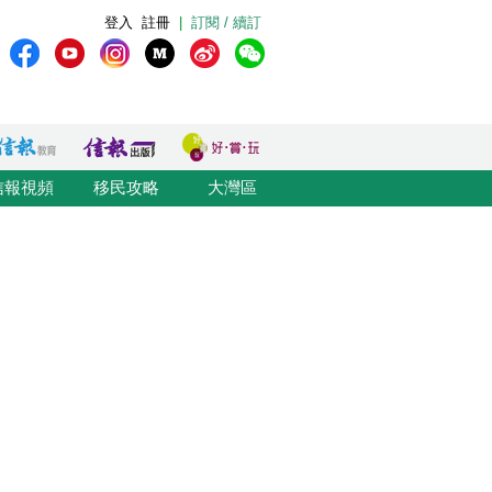
登入
註冊
|
訂閱 / 續訂
信報視頻
移民攻略
大灣區