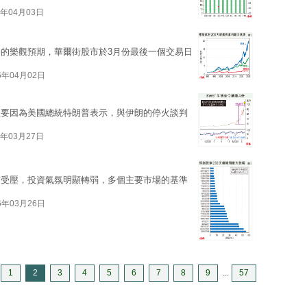
6年04月03日
的樂觀預期，華爾街股市於3月份最後一個交易日
6年04月02日
主要因為美國總統特朗普表示，與伊朗的停火談判
6年03月27日
市受壓，投資氣氛明顯轉弱，多個主要市場的基準
6年03月26日
1
2
3
4
5
6
7
8
9
...
57