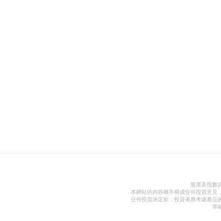
股票及指數
本網站的內容概不構成任何投資意見
任何投資決定前，投資者應考慮產品
準