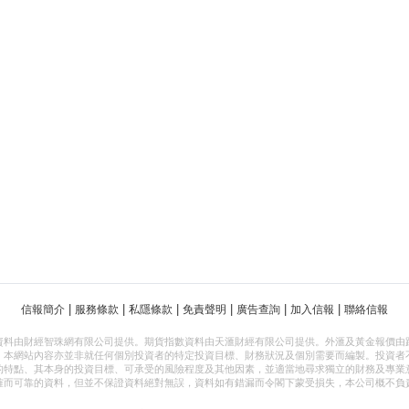
|
|
|
|
|
|
信報簡介
服務條款
私隱條款
免責聲明
廣告查詢
加入信報
聯絡信報
資料由財經智珠網有限公司提供。期貨指數資料由天滙財經有限公司提供。外滙及黃金報價由
，本網站內容亦並非就任何個別投資者的特定投資目標、財務狀況及個別需要而編製。投資者
的特點、其本身的投資目標、可承受的風險程度及其他因素，並適當地尋求獨立的財務及專業
確而可靠的資料，但並不保證資料絕對無誤，資料如有錯漏而令閣下蒙受損失，本公司概不負