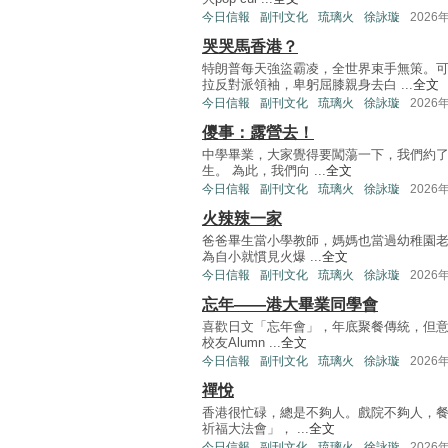
今日信報
副刊文化
琉璃火
徐詠璇
2026
哭哭馬香港？
特朗普每天強盜霸凌，全世界束手無策。
拉反對派領袖，卑躬屈膝親身去白 ...
全文
今日信報
副刊文化
琉璃火
徐詠璇
2026
儍事：露營去！
中學畢業，大家覺得要闖蕩一下，我們約
生。 為此，我們向 ...
全文
今日信報
副刊文化
琉璃火
徐詠璇
2026
火辣辣一家
爸爸畢生當小學教師，媽媽也當過幼稚園
為自小就慣見火爆 ...
全文
今日信報
副刊文化
琉璃火
徐詠璇
2026
忘年——港大畢業同學會
喜歡日文「忘年會」，年底聚餐傳統，但
校友Alumn ...
全文
今日信報
副刊文化
琉璃火
徐詠璇
2026
禪悅
香港很忙碌，總是不夠人。戲院不夠人，餐
祈福大法會」， ...
全文
今日信報
副刊文化
琉璃火
徐詠璇
2026