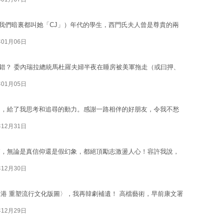
ns（我們暗裏都叫她「CJ」）年代的學生，西門氏夫人曾是尊貴的兩
年01月06日
正邪對錯？ 委內瑞拉總統馬杜羅夫婦半夜在睡房被美軍拖走（或曰押、
年01月05日
），給了我思考和追尋的動力。感謝一路相伴的好朋友，令我不愁
年12月31日
滔，無論是真信仰還是假幻象，都絕頂勵志激盪人心！容許我說，
年12月30日
港 重塑流行文化版圖〉，我再韓劇補遺！ 高檔藝術，早前康文署
年12月29日