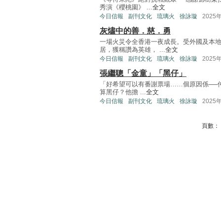
秀演《櫻桃園》 ...
全文
今日信報
副刊文化
琉璃火
徐詠璇
2025
灰燼中的善．慈．勇
一場火災令全香港一夜成長。受外國及本
居，獲稱讚為英雄， ...
全文
今日信報
副刊文化
琉璃火
徐詠璇
2025
張繼聰「金童」「黑仔」
「好希望可以有番謝票場……個原因係──
算黑仔？他擔 ...
全文
今日信報
副刊文化
琉璃火
徐詠璇
2025
頁數：