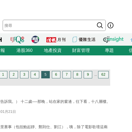
信報
港股360
地產投資
財富管理
專題
1
2
3
4
5
6
7
8
9
...
62
告訴我。） 十二歲──那晚，站在家的窗邊，往下看，十八層樓。
年01月21日
公里賽事（包括鮑起靜、鄭則仕、劉江），咦，除了電影歌壇這兩