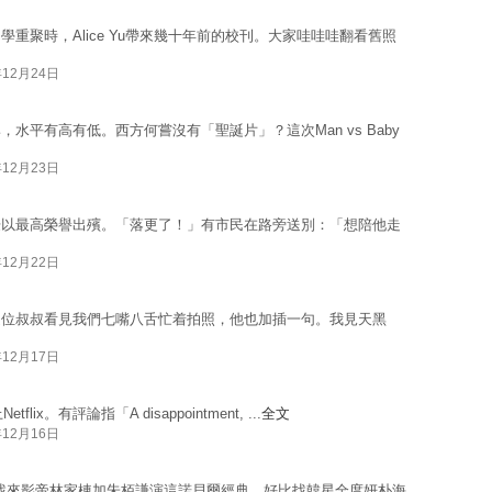
重聚時，Alice Yu帶來幾十年前的校刊。大家哇哇哇翻看舊照
年12月24日
水平有高有低。西方何嘗沒有「聖誕片」？這次Man vs Baby
年12月23日
豪以最高榮譽出殯。「落更了！」有市民在路旁送別：「想陪他走
年12月22日
這位叔叔看見我們七嘴八舌忙着拍照，他也加插一句。我見天黑
年12月17日
ix。有評論指「A disappointment, ...
全文
年12月16日
找來影帝林家棟加朱栢謙演這諾貝爾經典，好比找韓星全度妍朴海