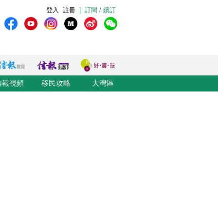
登入
註冊
|
訂閱 / 續訂
信報視頻
移民攻略
大灣區