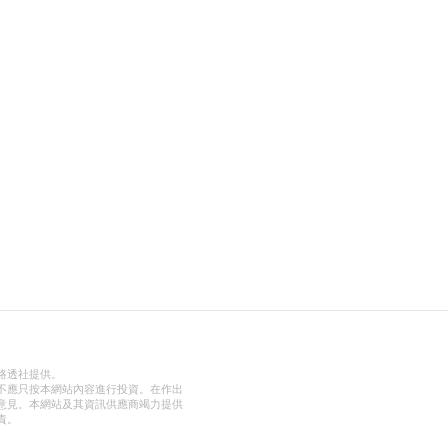
路透社提供。
不應只按本網站內容進行投資。在作出
意見。本網站及其資訊供應商竭力提供
責。