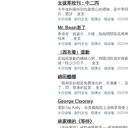
女拔萃校刊：中二丙
今年收到最特別也最窩心的禮物，是中學同學
片，驚訝 ...
全文
今日信報
副刊文化
琉璃火
徐詠璇
2025
Mr. Bean老了
香港有「賀歲片」片種，熱熱鬧鬧高高興興，
找來「 ...
全文
今日信報
副刊文化
琉璃火
徐詠璇
2025
（因衣着）道歉
宏福苑慘劇仍纏繞心間，殉職消防員何偉
過一段少少日子， ...
全文
今日信報
副刊文化
琉璃火
徐詠璇
2025
錦田醮棚
「旗袍長衫都是免費借出的，非遺嘛！」
了，問：那邊的盆菜 ...
全文
今日信報
副刊文化
琉璃火
徐詠璇
2025
George Clooney
電影Jay Kelly，在美國戲院上演兩星期便上Netfl
今日信報
副刊文化
琉璃火
徐詠璇
2025
林家棟的《等待》
《等待果陀》絕對挑戰觀眾──感謝鄧樹榮