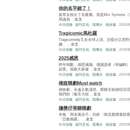
你的名字錯了！
拔萃女校出了名嚴厲。我是Mrs Symo
局議員 ...
全文
今日信報
副刊文化
琉璃火
徐詠璇
2026
Tragicomic馬杜羅
Tragicomedy又在全球上演。怎樣分
擄、 ...
全文
今日信報
副刊文化
琉璃火
徐詠璇
2026
2025感恩
跨年倒數，感恩滿滿。感謝讀者（和編輯
寂寞。祝願大家健 ...
全文
今日信報
副刊文化
琉璃火
徐詠璇
2025
律政韓劇Must watch
律政劇，永遠正氣凜然。唇槍舌劍雄辯滔
我們的《毒舌大狀 ...
全文
今日信報
副刊文化
琉璃火
徐詠璇
2025
擔凳仔等睇韓劇
本報「周末風信子」剖析〈韓流實體着陸香
「亞藝無疆」 ...
全文
今日信報
副刊文化
琉璃火
徐詠璇
2025