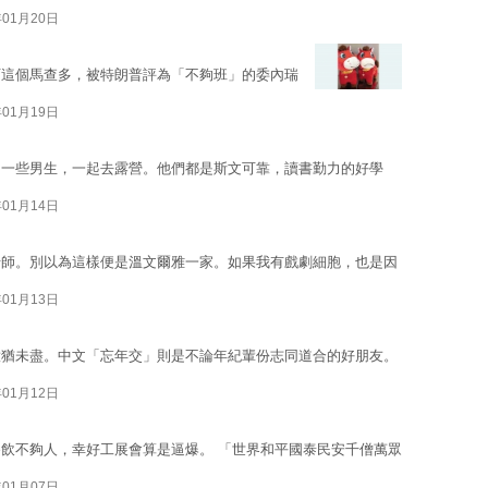
年01月20日
可這個馬查多，被特朗普評為「不夠班」的委內瑞
年01月19日
了一些男生，一起去露營。他們都是斯文可靠，讀書勤力的好學
年01月14日
老師。別以為這樣便是溫文爾雅一家。如果我有戲劇細胞，也是因
年01月13日
意猶未盡。中文「忘年交」則是不論年紀輩份志同道合的好朋友。
年01月12日
飲不夠人，幸好工展會算是逼爆。 「世界和平國泰民安千僧萬眾
年01月07日