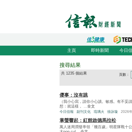
主頁
即時新聞
今日
搜尋結果
共 1235 個結果
頁數：
儍事：沒有跳
（我小心寫，請你小心讀。敏感。有不妥請
想：就這樣， ...
全文
今日信報
副刊文化
琉璃火
徐詠璇
2026
掌聲響起：紅館啟德馬拉松
萬人迷周潤發率領「幾百歲」明星隊戰十
大pop cul ...
全文