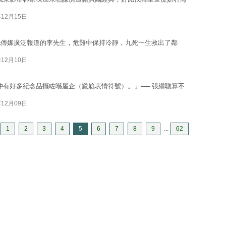
年12月15日
地傳媒廣泛報道的李先生，危難中保持冷靜，九死一生救出了鄰
年12月10日
仲有好多紀念品擺咗喺屋企（尷尬表情符號）。」── 張繼聰算不
年12月09日
1
2
3
4
5
6
7
8
9
...
62