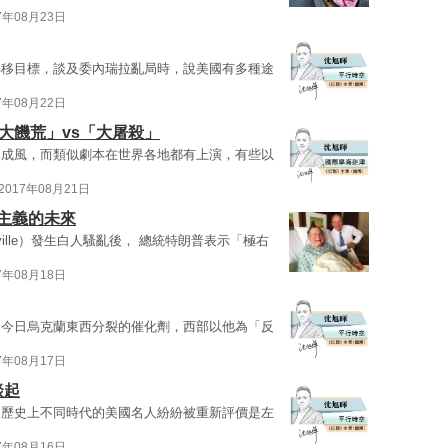
7年08月23日
轉移目標，談及委內瑞拉亂局時，說美國有多種途
7年08月22日
大饑荒」vs「大屠殺」
然成風，而類似劇本在世界各地都有上演，有些以
2017年08月21日
主義的未來
sville）發生白人騷亂後， 總統特朗普表示「極右
7年08月18日
了今日烏克蘭東西分裂的催化劑，西部以他為「反
7年08月17日
談起
，歷史上不同時代的美國名人紛紛被重新評價是左
7年08月16日