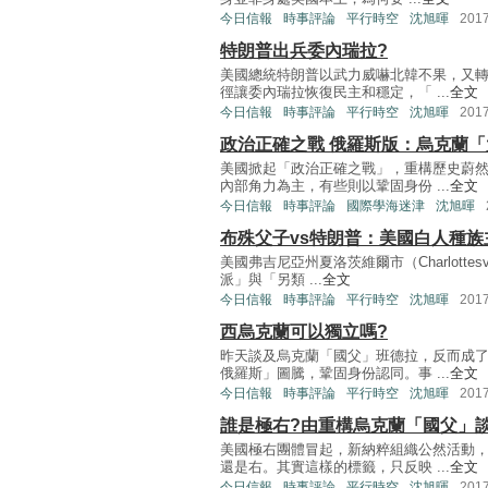
今日信報
時事評論
平行時空
沈旭暉
201
特朗普出兵委內瑞拉?
美國總統特朗普以武力威嚇北韓不果，又
徑讓委內瑞拉恢復民主和穩定，「 ...
全文
今日信報
時事評論
平行時空
沈旭暉
201
政治正確之戰 俄羅斯版：烏克蘭「
美國掀起「政治正確之戰」，重構歷史蔚
內部角力為主，有些則以鞏固身份 ...
全文
今日信報
時事評論
國際學海迷津
沈旭暉
布殊父子vs特朗普：美國白人種族
美國弗吉尼亞州夏洛茨維爾市（Charlotte
派」與「另類 ...
全文
今日信報
時事評論
平行時空
沈旭暉
201
西烏克蘭可以獨立嗎?
昨天談及烏克蘭「國父」班德拉，反而成
俄羅斯」圖騰，鞏固身份認同。事 ...
全文
今日信報
時事評論
平行時空
沈旭暉
201
誰是極右?由重構烏克蘭「國父」
美國極右團體冒起，新納粹組織公然活動
還是右。其實這樣的標籤，只反映 ...
全文
今日信報
時事評論
平行時空
沈旭暉
201