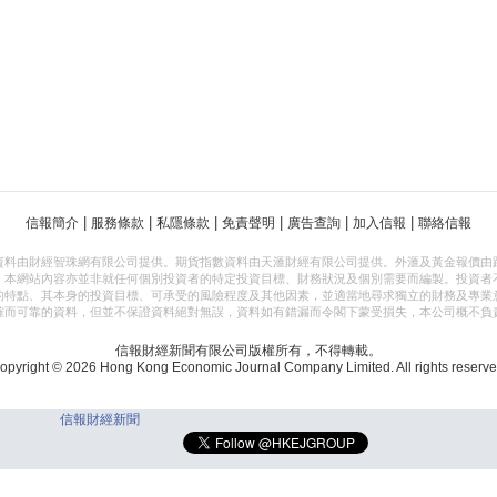
|
|
|
|
|
|
信報簡介
服務條款
私隱條款
免責聲明
廣告查詢
加入信報
聯絡信報
資料由財經智珠網有限公司提供。期貨指數資料由天滙財經有限公司提供。外滙及黃金報價由
，本網站內容亦並非就任何個別投資者的特定投資目標、財務狀況及個別需要而編製。投資者
的特點、其本身的投資目標、可承受的風險程度及其他因素，並適當地尋求獨立的財務及專業
確而可靠的資料，但並不保證資料絕對無誤，資料如有錯漏而令閣下蒙受損失，本公司概不負
信報財經新聞有限公司版權所有，不得轉載。
opyright © 2026 Hong Kong Economic Journal Company Limited. All rights reserve
信報財經新聞