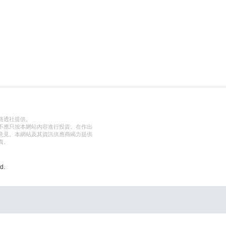
路透社提供。
不應只按本網站內容進行投資。在作出
意見。本網站及其資訊供應商竭力提供
責。
d.