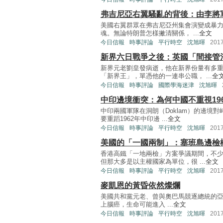
弗吉尼亞右翼騷亂的背後：由李將
美國右翼群眾在弗吉尼亞州集會演變成暴力
魂。無論特朗普怎樣撇清關係， ...
全文
今日信報
時事評論
平行時空
沈旭暉
201
新界六日戰爭之後：英國「間接管
新界元老劉皇發病逝，他在新界份量有多
「新界王」，單憑他的一連串公職， ...
全
今日信報
時事評論
國際學海迷津
沈旭暉
中印邊境衝突：為何中國不重視19
中印兩國軍隊在洞朗（Doklam）的邊境
要重蹈1962年中印邊 ...
全文
今日信報
時事評論
平行時空
沈旭暉
201
美國的「一國兩制」：塞班島邊檢
香港高鐵「一地兩檢」方案爭議期間，不
但那大多是以主權國家為單位，很 ...
全文
今日信報
時事評論
平行時空
沈旭暉
201
麥凱恩的黃昏依然燦爛
美國共和黨元老、曾與奧巴馬競逐總統的亞利桑
上腦癌，生命可能進入 ...
全文
今日信報
時事評論
平行時空
沈旭暉
201