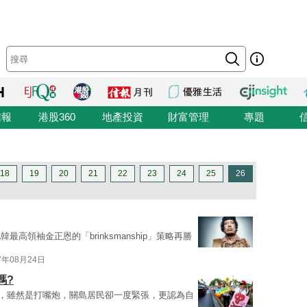
信報
港股360
地產投資
財富管理
專題
18
19
20
21
22
23
24
25
26
高領袖金正恩的「brinksmanship」策略再勝
7年08月24日
嗎?
），雖然是打嘴炮，關島居民卻一度緊張，更認為自