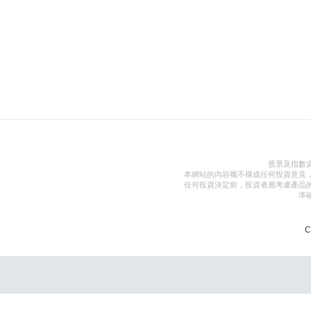
股票及指數
本網站的內容概不構成任何投資意見
任何投資決定前，投資者應考慮產品
準
C