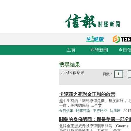
主頁
即時新聞
今日
搜尋結果
共 513 個結果
頁數：
1
...
卡達菲之死對金正恩的啟示
無中生有的「關島導彈危機」無疾而終，北韓最
一仗，美國總統特 ...
全文
今日信報
時事評論
平行時空
沈旭暉
201
關島的身份認同：那是美國一部分
北韓金正恩威脅以導彈襲擊關島（Guam
身並非身處美國本土，為何要 ...
全文