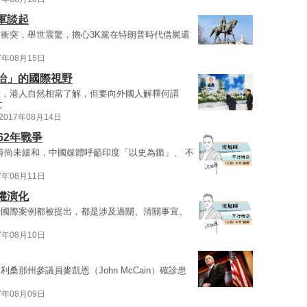
軍談起
衝突，舉世震驚，擔心3K黨在特朗普時代借屍還
7年08月15日
治」的國際視野
重，港人自然相當了解，但要向外國人解釋何謂
文
2017年08月14日
62年戰爭
對峙尚未緩和，中國媒體呼籲印度「以史為鑑」、 不
7年08月11日
權演化
少國際案例都被提出，都是涉及過關、清關事宜。
7年08月10日
那州參議員麥凱恩（John McCain）確診患
7年08月09日