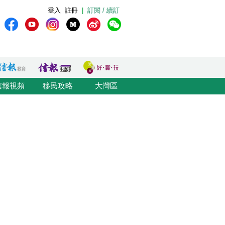
登入
註冊
|
訂閱 / 續訂
信報視頻
移民攻略
大灣區