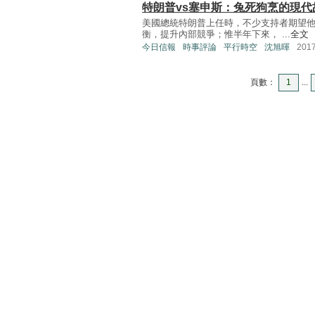
特朗普vs塞申斯：兔死狗烹的現代
美國總統特朗普上任時，不少支持者期望
衡，提升內部競爭；惟半年下來， ...
全文
今日信報
時事評論
平行時空
沈旭暉
201
頁數：
1
...