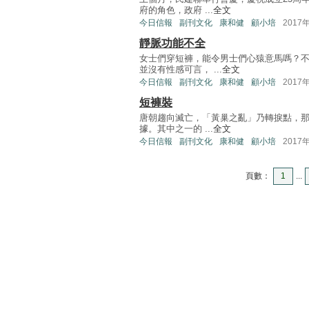
府的角色，政府 ...
全文
今日信報
副刊文化
康和健
顧小培
2017
靜脈功能不全
女士們穿短褲，能令男士們心猿意馬嗎？
並沒有性感可言， ...
全文
今日信報
副刊文化
康和健
顧小培
2017
短褲裝
唐朝趨向滅亡，「黃巢之亂」乃轉捩點，那
據。其中之一的 ...
全文
今日信報
副刊文化
康和健
顧小培
2017
頁數：
1
...