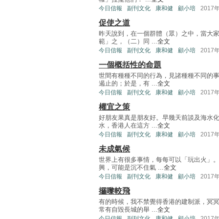
今日信報
副刊文化
康和健
顧小培
2017
促使之道
昨天說到，在一個群體（眾）之中，當大
範」之，（二）同 ...
全文
今日信報
副刊文化
康和健
顧小培
2017
一個概括性的命題
世間有種種不同的行為，見諸種種不同的
遏止的；於是，有 ...
全文
今日信報
副刊文化
康和健
顧小培
2017
權宜之策
好朋友果真是朋友好。早幾天前談及海水
水，香港人在這方 ...
全文
今日信報
副刊文化
康和健
顧小培
2017
未成氣候
世界上有很多事情，每每可以「玩出火」
興，可能是沉不住氣 ...
全文
今日信報
副刊文化
康和健
顧小培
2017
攞嚟較飛
有的時候，我不禁覺得香港的建制派，冥
常有自毀長城的舉 ...
全文
今日信報
副刊文化
康和健
顧小培
2017