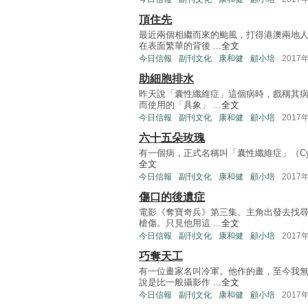
頂住先
最近兩個相繼而來的颱風，打得港澳兩地
在表面繁華的背後 ...
全文
今日信報
副刊文化
康和健
顧小培
2017
助細胞排水
昨天說「囊性纖維症」這個病時，戲稱其
而使用的「具象」 ...
全文
今日信報
副刊文化
康和健
顧小培
2017
六十五朵玫瑰
有一個病，正式名稱叫「囊性纖維症」（Cysti
全文
今日信報
副刊文化
康和健
顧小培
2017
傷口的後遺症
電影《奪寶奇兵》第三集。主角出發去找
槍傷。只見他用這 ...
全文
今日信報
副刊文化
康和健
顧小培
2017
巧奪天工
有一位畫家名叫冷軍。他作的畫，至今我
說是比一般攝影作 ...
全文
今日信報
副刊文化
康和健
顧小培
2017