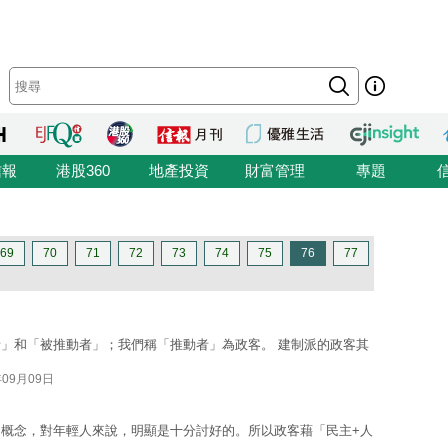
信報
港股360
地產投資
財富管理
專題
69
70
71
72
73
74
75
76
77
」和「被推動者」；我們稱「推動者」為政客。 建制派的政客其
年09月09日
概念，對年輕人來說，明顯是十分討好的。所以政客藉「民主+人