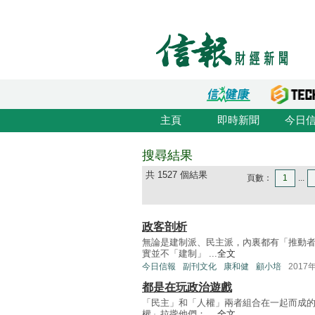
主頁
即時新聞
今日
搜尋結果
共 1527 個結果
頁數：
1
...
政客剖析
無論是建制派、民主派，內裏都有「推動者
實並不「建制」 ...
全文
今日信報
副刊文化
康和健
顧小培
2017
都是在玩政治遊戲
「民主」和「人權」兩者組合在一起而成的
權」拉攏他們： ...
全文