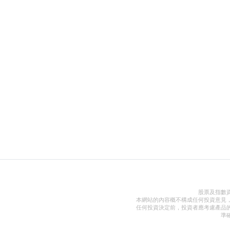
股票及指數
本網站的內容概不構成任何投資意見
任何投資決定前，投資者應考慮產品
準