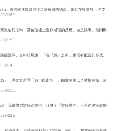
lexandra，情節敍述俄國最後皇室家庭的結局。電影在香港放 ...
全文
年08月26日
勢緊急迫切之時，卻偏偏遇上慢條斯理的反應，自是誤事。然則辦
年08月25日
是陳腔濫調。文中結尾說：「在『急』之中，也需有配合的步伐。
年08月24日
「急」，見之於所謂「急市民所急」。由董建華以至林鄭月娥，這
年08月23日
戶說，我會盡力辦好這案件。什麼？「辦好案件」不是你應當做的
年08月22日
年。在酒會中，行政長官林鄭月娥致辭。她說：「政黨扮演監察政