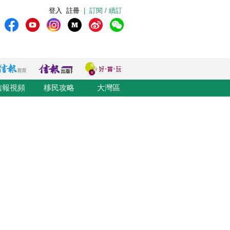
登入
註冊
|
訂閱 / 續訂
信報視頻
移民攻略
大灣區