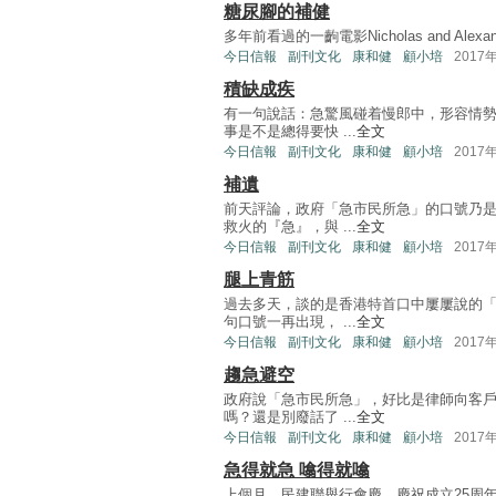
糖尿腳的補健
多年前看過的一齣電影Nicholas and A
今日信報
副刊文化
康和健
顧小培
2017
積缺成疾
有一句說話：急驚風碰着慢郎中，形容情
事是不是總得要快 ...
全文
今日信報
副刊文化
康和健
顧小培
2017
補遺
前天評論，政府「急市民所急」的口號乃
救火的『急』，與 ...
全文
今日信報
副刊文化
康和健
顧小培
2017
腿上青筋
過去多天，談的是香港特首口中屢屢說的
句口號一再出現， ...
全文
今日信報
副刊文化
康和健
顧小培
2017
趨急避空
政府說「急市民所急」，好比是律師向客
嗎？還是別廢話了 ...
全文
今日信報
副刊文化
康和健
顧小培
2017
急得就急 噏得就噏
上個月，民建聯舉行會慶，慶祝成立25周