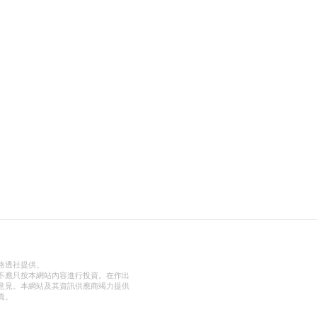
路透社提供。
不應只按本網站內容進行投資。在作出
意見。本網站及其資訊供應商竭力提供
責。