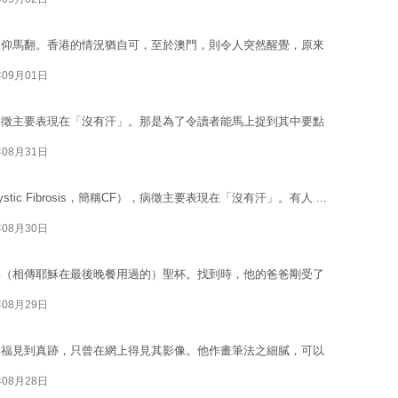
人仰馬翻。香港的情況猶自可，至於澳門，則令人突然醒覺，原來
年09月01日
病徵主要表現在「沒有汗」。那是為了令讀者能馬上捉到其中要點
年08月31日
c Fibrosis，簡稱CF），病徵主要表現在「沒有汗」。有人 ...
年08月30日
尋（相傳耶穌在最後晚餐用過的）聖杯。找到時，他的爸爸剛受了
年08月29日
無福見到真跡，只曾在網上得見其影像。他作畫筆法之細膩，可以
年08月28日