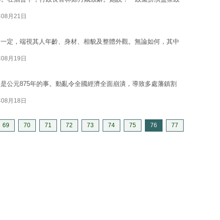
年08月21日
不一定，端視其人年齡、身材、相貌及整體外觀。無論如何，其中
年08月19日
是公元875年的事。動亂令全國經濟全面崩潰，導致多處藩鎮割
年08月18日
69
70
71
72
73
74
75
76
77