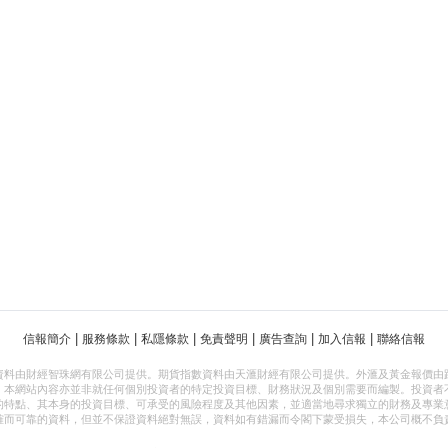
|
|
|
|
|
|
信報簡介
服務條款
私隱條款
免責聲明
廣告查詢
加入信報
聯絡信報
資料由財經智珠網有限公司提供。期貨指數資料由天滙財經有限公司提供。外滙及黃金報價由
，本網站內容亦並非就任何個別投資者的特定投資目標、財務狀況及個別需要而編製。投資者
的特點、其本身的投資目標、可承受的風險程度及其他因素，並適當地尋求獨立的財務及專業
確而可靠的資料，但並不保證資料絕對無誤，資料如有錯漏而令閣下蒙受損失，本公司概不負