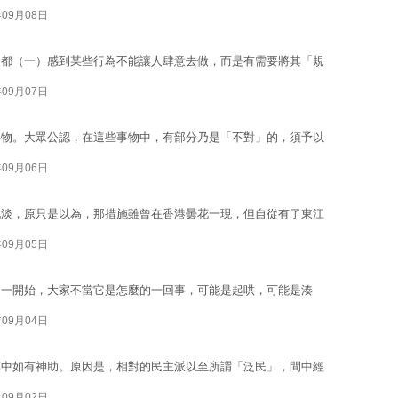
年09月08日
家都（一）感到某些行為不能讓人肆意去做，而是有需要將其「規
年09月07日
事物。大眾公認，在這些事物中，有部分乃是「不對」的，須予以
年09月06日
化淡，原只是以為，那措施雖曾在香港曇花一現，但自從有了東江
年09月05日
。一開始，大家不當它是怎麼的一回事，可能是起哄，可能是湊
年09月04日
冥中如有神助。原因是，相對的民主派以至所謂「泛民」，間中經
年09月02日