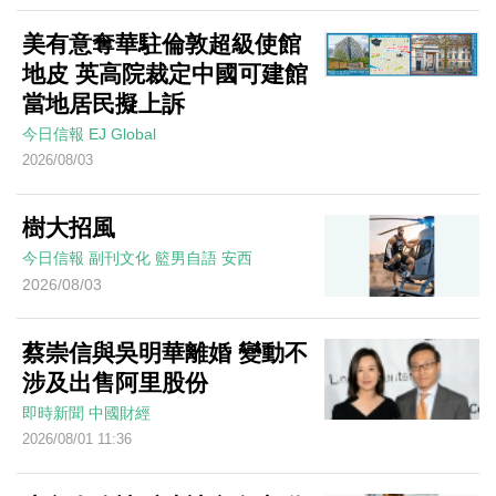
美有意奪華駐倫敦超級使館
地皮 英高院裁定中國可建館
當地居民擬上訴
今日信報
EJ Global
2026/08/03
樹大招風
今日信報
副刊文化
籃男自語
安西
2026/08/03
蔡崇信與吳明華離婚 變動不
涉及出售阿里股份
即時新聞
中國財經
2026/08/01 11:36