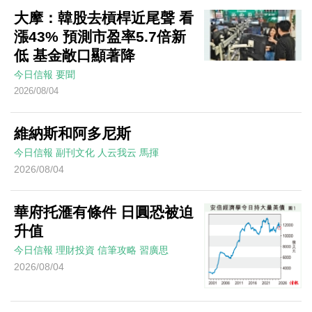
大摩：韓股去槓桿近尾聲 看
漲43% 預測市盈率5.7倍新
低 基金敞口顯著降
今日信報
要聞
2026/08/04
維納斯和阿多尼斯
今日信報
副刊文化
人云我云
馬揮
2026/08/04
華府托滙有條件 日圓恐被迫
升值
今日信報
理財投資
信筆攻略
習廣思
2026/08/04