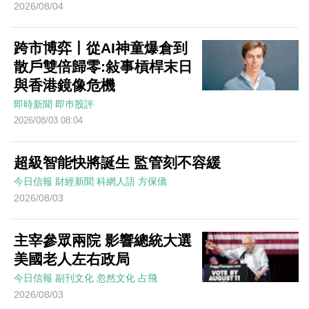
2026/08/04
跨市博弈丨從AI神童爆倉到
散戶雙倍歸零:敍事槓桿末日
與香港鏡像危機
即時新聞
即巿股評
2026/08/03 08:04
超級智能快將誕生 監管刻不容緩
今日信報
財經新聞
科網人語
方保僑
2026/08/03
主宰參眾兩院 影響總統大選
美國老人左右政局
今日信報
副刊文化
忽然文化
占飛
2026/08/03