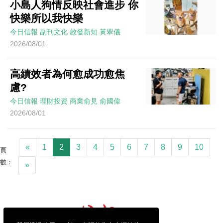
小島人狗情反映社會進步 你
快樂所以我快樂
今日信報
副刊文化
啟發新知
黃翠儀
2026/08/01
高績效者為何愈成功愈焦
慮?
今日信報
理財投資
商業俞見
俞國偉
2026/08/01
«
1
2
3
4
5
6
7
8
9
10
頁
數：
»