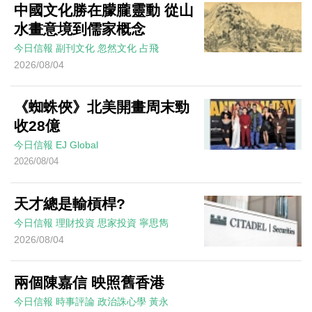
中國文化勝在朦朧靈動 從山
水畫意境到儒家概念
今日信報
副刊文化
忽然文化
占飛
2026/08/04
《蜘蛛俠》北美開畫周末勁
收28億
今日信報
EJ Global
2026/08/04
天才總是輸槓桿?
今日信報
理財投資
思家投資
寧思雋
2026/08/04
兩個陳嘉信 映照舊香港
今日信報
時事評論
政治誅心學
黃永