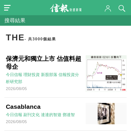
搜尋結果
THE
- 共3000個結果
保濟元和獨立上市 估值料超
母企
今日信報
理財投資
新股部落
信報投資分
析研究部
2026/08/05
Casablanca
今日信報
副刊文化
達達的智遊
鄧達智
2026/08/05