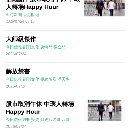
人轉場Happy Hour
即時新聞
香港財經
2026/07/24 09:15
大師級傑作
今日信報
副刊文化
旋轉門
楊立門
2026/07/24
解放禁書
今日信報
副刊文化
視線所及
潘天惠
2026/07/24
股市取消午休 中環人轉場
Happy Hour
今日信報
理財投資
財經八聲道
八哥
2026/07/24