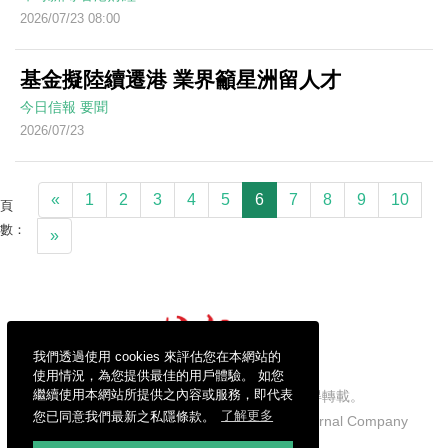
2026/07/23 08:00
基金擬陸續遷港 業界籲星洲留人才
今日信報
要聞
2026/07/23
«
1
2
3
4
5
6
7
8
9
10
頁
數：
»
我們透過使用 cookies 來評估您在本網站的
使用情況，為您提供最佳的用戶體驗。 如您
繼續使用本網站所提供之內容或服務，即代表
信報財經新聞有限公司版權所有，不得轉載。
您已同意我們最新之私隱條款。
了解更多
Copyright © 2026 Hong Kong Economic Journal Company
Limited. All rights reserved.