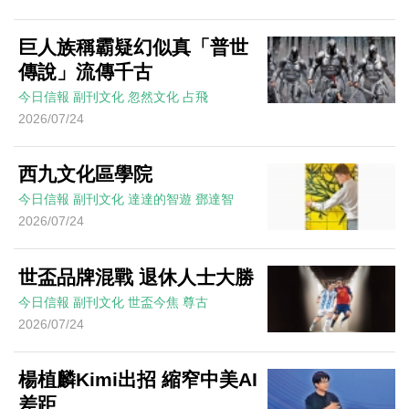
巨人族稱霸疑幻似真「普世
傳說」流傳千古
今日信報
副刊文化
忽然文化
占飛
2026/07/24
西九文化區學院
今日信報
副刊文化
達達的智遊
鄧達智
2026/07/24
世盃品牌混戰 退休人士大勝
今日信報
副刊文化
世盃今焦
尊古
2026/07/24
楊植麟Kimi出招 縮窄中美AI
差距