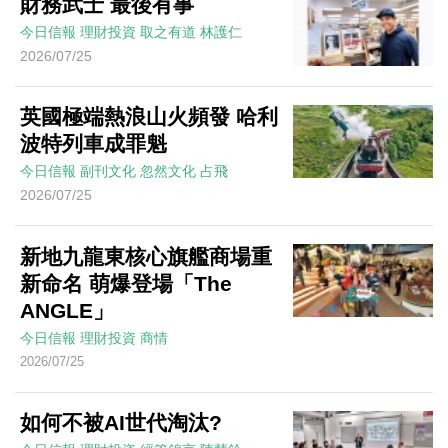
財務武士 最後有事
今日信報
理財投資
取之有道
林護仁
2026/07/25
英國極端熱浪山火頻發 哈利
波特列車成罪魁
今日信報
副刊文化
忽然文化
占飛
2026/07/25
新地九龍東核心旗艦商場重
新命名 萌爆登場「The
ANGLE」
今日信報
理財投資
商情
2026/07/25
如何不被AI世代淘汰?