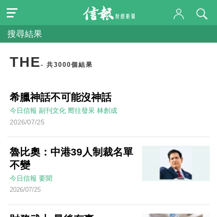
搜尋結果
THE
- 共3000個結果
希臘神話不可能沒神話
今日信報
副刊文化
嚮往發呆
林創成
2026/07/25
魯比奧：中港39人制裁名單
不變
今日信報
要聞
2026/07/25