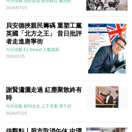
今日信報
理財投資
經管錦言
陳慧鈴
2026/07/25
貝安德挾親民籌碼 重塑工黨
英國「北方之王」 昔日批評
者走進唐寧街
今日信報
EJ Global
人氣我寫
2026/07/25
謝賢瀟灑走過 紅塵聚散終有
時
今日信報
副刊文化
上下求索
球千仞
2026/07/25
信觀點丨股市取消午休 中環