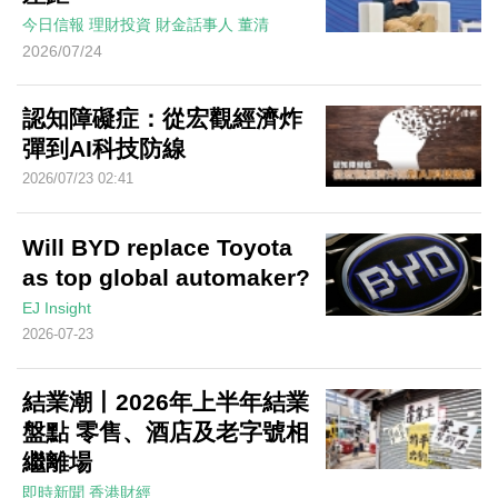
今日信報
理財投資
財金話事人
董清
2026/07/24
認知障礙症：從宏觀經濟炸
彈到AI科技防線
2026/07/23 02:41
Will BYD replace Toyota
as top global automaker?
EJ Insight
2026-07-23
結業潮丨2026年上半年結業
盤點 零售、酒店及老字號相
繼離場
即時新聞
香港財經