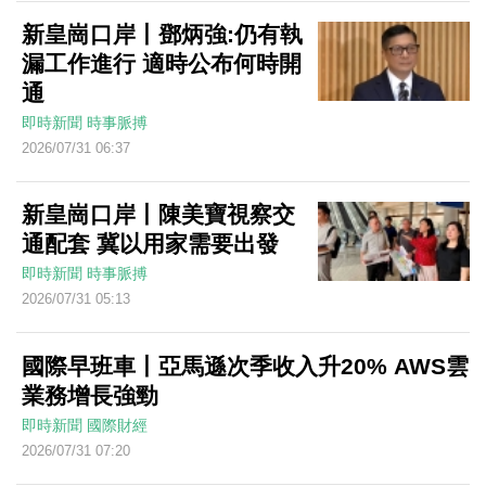
新皇崗口岸丨鄧炳強:仍有執
漏工作進行 適時公布何時開
通
即時新聞
時事脈搏
2026/07/31 06:37
新皇崗口岸丨陳美寶視察交
通配套 冀以用家需要出發
即時新聞
時事脈搏
2026/07/31 05:13
國際早班車丨亞馬遜次季收入升20% AWS雲
業務增長強勁
即時新聞
國際財經
2026/07/31 07:20