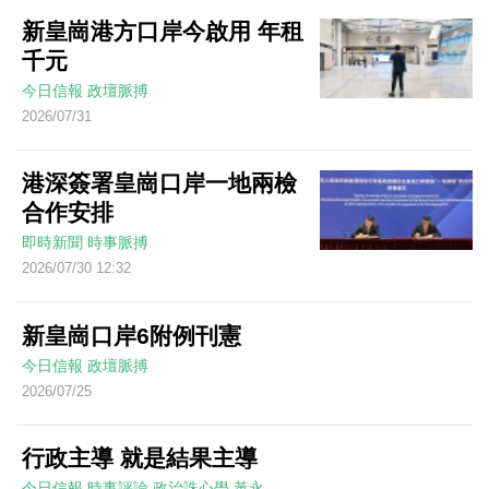
新皇崗港方口岸今啟用 年租
千元
今日信報
政壇脈搏
2026/07/31
港深簽署皇崗口岸一地兩檢
合作安排
即時新聞
時事脈搏
2026/07/30 12:32
新皇崗口岸6附例刊憲
今日信報
政壇脈搏
2026/07/25
行政主導 就是結果主導
今日信報
時事評論
政治誅心學
黃永