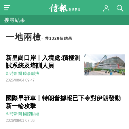
搜尋結果
一地兩檢
- 共1328個結果
新皇崗口岸丨入境處:積極測
試系統及培訓人員
即時新聞
時事脈搏
2026/08/04 09:47
國際早班車丨特朗普據報已下令對伊朗發動
新一輪攻擊
即時新聞
國際財經
2026/08/01 07:36