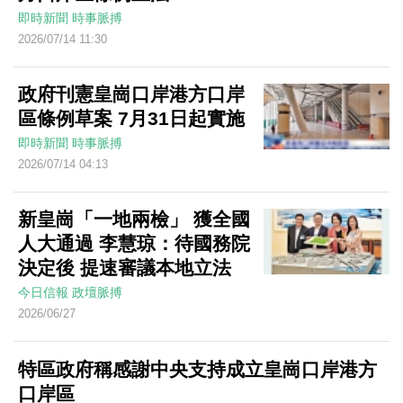
即時新聞
時事脈搏
2026/07/14 11:30
政府刊憲皇崗口岸港方口岸
區條例草案 7月31日起實施
即時新聞
時事脈搏
2026/07/14 04:13
新皇崗「一地兩檢」 獲全國
人大通過 李慧琼：待國務院
決定後 提速審議本地立法
今日信報
政壇脈搏
2026/06/27
特區政府稱感謝中央支持成立皇崗口岸港方
口岸區