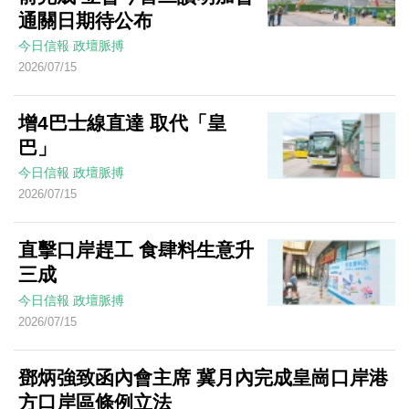
通關日期待公布
今日信報
政壇脈搏
2026/07/15
增4巴士線直達 取代「皇
巴」
今日信報
政壇脈搏
2026/07/15
直擊口岸趕工 食肆料生意升
三成
今日信報
政壇脈搏
2026/07/15
鄧炳強致函內會主席 冀月內完成皇崗口岸港
方口岸區條例立法