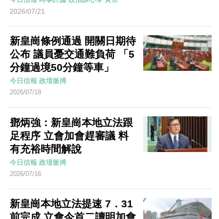
2026/07/21
新皇崗條例通過 開關日期待
公布 議員憂交通難負荷 「5
分鐘過境50分鐘等車」
今日信報
政壇脈搏
2026/07/18
鄧炳強：新皇崗本地立法跟
足程序 立會加會趕審議 料
有充裕時間解說
今日信報
政壇脈搏
2026/07/16
新皇崗本地立法提速 7．31
前完成 立會今首二讀明加會