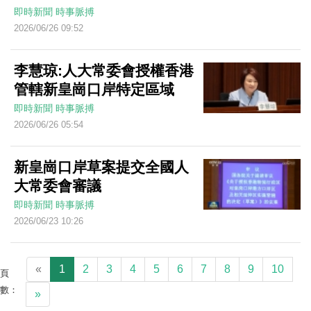
即時新聞
時事脈搏
2026/06/26 09:52
李慧琼:人大常委會授權香港
管轄新皇崗口岸特定區域
即時新聞
時事脈搏
2026/06/26 05:54
新皇崗口岸草案提交全國人
大常委會審議
即時新聞
時事脈搏
2026/06/23 10:26
«
1
2
3
4
5
6
7
8
9
10
頁
數：
»