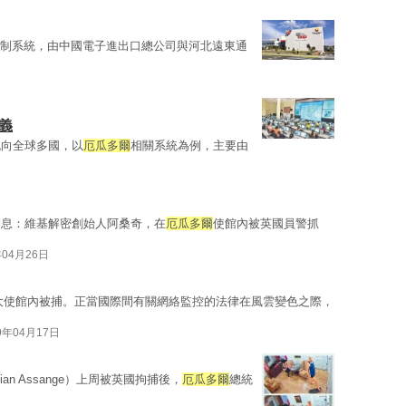
制系統，由中國電子進出口總公司與河北遠東通
義
流向全球多國，以
厄瓜多爾
相關系統為例，主要由
消息：維基解密創始人阿桑奇，在
厄瓜多爾
使館內被英國員警抓
年04月26日
大使館內被捕。正當國際間有關網絡監控的法律在風雲變色之際，
9年04月17日
ian Assange）上周被英國拘捕後，
厄瓜多爾
總統