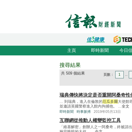
主頁
即時新聞
今日
搜尋結果
共 509 個結果
頁數：
1
...
瑞典傳快將決定是否重開阿桑奇性
... 到瑞典，進入在倫敦的
厄瓜多爾
大使館
並邀請英國警察進入館內拘捕他。 ...
全文
即時新聞
時事脈搏
2019年05月13日
互聯網從推動人權變監控工具
「維基解密」創辦人之一阿桑奇，終被請
臉容憔悴的大叔， ...
全文