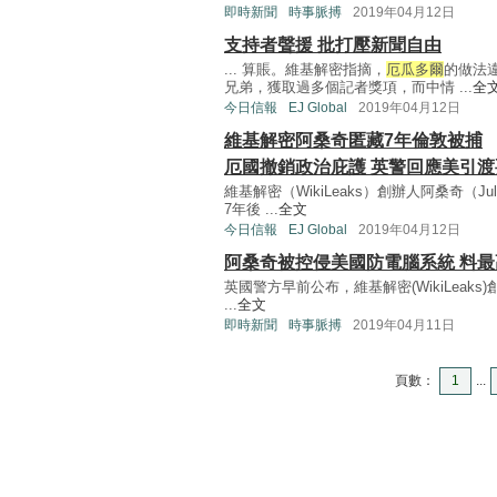
即時新聞
時事脈搏
2019年04月12日
支持者聲援 批打壓新聞自由
... 算賬。維基解密指摘，
厄瓜多爾
的做法
兄弟，獲取過多個記者獎項，而中情 ...
全
今日信報
EJ Global
2019年04月12日
維基解密阿桑奇匿藏7年倫敦被捕
厄國撤銷政治庇護 英警回應美引渡
維基解密（WikiLeaks）創辦人阿桑奇（Juli
7年後 ...
全文
今日信報
EJ Global
2019年04月12日
阿桑奇被控侵美國防電腦系統 料最
英國警方早前公布，維基解密(WikiLeaks)創辦
...
全文
即時新聞
時事脈搏
2019年04月11日
頁數：
1
...