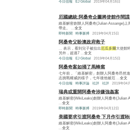
今日信報
EJ Global
2019年04月16日
厄國總統:阿桑奇企圖將使館作間
維基解密創辦人阿桑奇(Julian Assange)上
帶走。 ...
全文
即時新聞
時事脈搏
2019年04月15日
阿桑奇父盼澳政府救子
... 表示，看到兒子被拉出
厄瓜多爾
大使館
另外，超過7 ...
全文
今日信報
EJ Global
2019年04月15日
阿桑奇案如捅了馬蜂窩
七年前，「維基解密」創辦人阿桑奇昂然
志挑戰權威的樣子，七年後他被厄 ...
全文
今日信報
時事評論
社評
社評
2019年04
瑞典或重開阿桑奇涉嫌強姦案
維基解密(WikiLeaks)創辦人阿桑奇(Julian 
...
全文
即時新聞
時事脈搏
2019年04月12日
美國要求引渡阿桑奇 下月作引渡聆
維基解密(WikiLeaks)創辦人阿桑奇(Julian 
...
全文