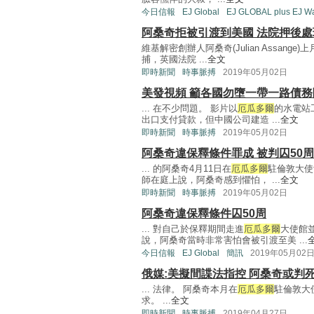
今日信報
EJ Global
EJ GLOBAL plus EJ W
阿桑奇拒被引渡到美國 法院押後處
維基解密創辦人阿桑奇(Julian Assange)
捕，英國法院 ...
全文
即時新聞
時事脈搏
2019年05月02日
美發視頻 籲各國勿墮一帶一路債務
... 在不少問題。 影片以
厄瓜多爾
的水電站
出口支付貸款，但中國公司建造 ...
全文
即時新聞
時事脈搏
2019年05月02日
阿桑奇違保釋條件罪成 被判囚50周
... 的阿桑奇4月11日在
厄瓜多爾
駐倫敦大使
師在庭上說，阿桑奇感到懼怕， ...
全文
即時新聞
時事脈搏
2019年05月02日
阿桑奇違保釋條件囚50周
... 對自己於保釋期間走進
厄瓜多爾
大使館
說，阿桑奇當時非常害怕會被引渡至美 ...
今日信報
EJ Global
簡訊
2019年05月02
俄媒:美擬間諜法指控 阿桑奇或判
... 法律。 阿桑奇本月在
厄瓜多爾
駐倫敦大
求。 ...
全文
即時新聞
時事脈搏
2019年04月27日