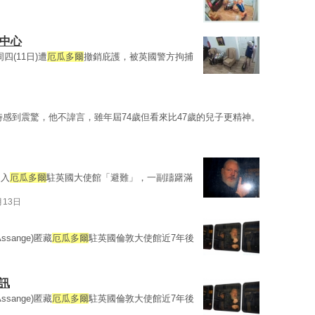
諜中心
周四(11日)遭
厄瓜多爾
撤銷庇護，被英國警方拘捕
時感到震驚，他不諱言，雖年屆74歲但看來比47歲的兒子更精神。
進入
厄瓜多爾
駐英國大使館「避難」，一副躊躇滿
月13日
Assange)匿藏
厄瓜多爾
駐英國倫敦大使館近7年後
訊
Assange)匿藏
厄瓜多爾
駐英國倫敦大使館近7年後