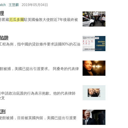
atch
王慧麟
2019年05月04日
理
上月匿藏
厄瓜多爾
駐英國倫敦大使館近7年後最終被
陷阱
工程為例，指中國的貸款條件要求該國80%的石油
館被捕，美國已提出引渡要求。 阿桑奇的代表律
並申請政治庇護的行為表示抱歉。他的代表律師
全文
日
死刑
使館被捕，目前被英國拘留，美國已提出引渡要