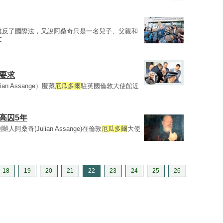
違反了國際法，又說阿桑奇只是一名兒子、父親和
文
要求
an Assange）匿藏
厄瓜多爾
駐英國倫敦大使館近
高囚5年
人阿桑奇(Julian Assange)在倫敦
厄瓜多爾
大使
18
19
20
21
22
23
24
25
26