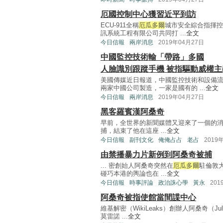
厄國控制中心獲習近平到訪
ECU-911全稱
厄瓜多爾
城市安全綜合指揮控
訊系統工程有限公司共同打 ...
全文
今日信報
兩岸消息
2019年04月27日
中國監控技術輸「帶路」多國
人臉識別跟蹤手機 被指驅動威權主
美國傳媒近日報道，中國監控技術和設備
兩家中國公司製造，一家是國有的 ...
全文
今日信報
兩岸消息
2019年04月27日
黑客羅賓漢阿桑奇
早前，全世界的新聞媒體又迎來了一個的
捕，結束了他在這座 ...
全文
今日信報
副刊文化
俺俺占占
老占
2019
由禁播暴力片新例到阿桑奇被捕
... 密創始人阿桑奇突然在
厄瓜多爾
駐倫敦
碰巧本港的輿論也在 ...
全文
今日信報
時事評論
政治誅心學
黃永
201
阿桑奇被指使館當間諜中心
維基解密（WikiLeaks）創辦人阿桑奇（Jul
莫雷諾 ...
全文