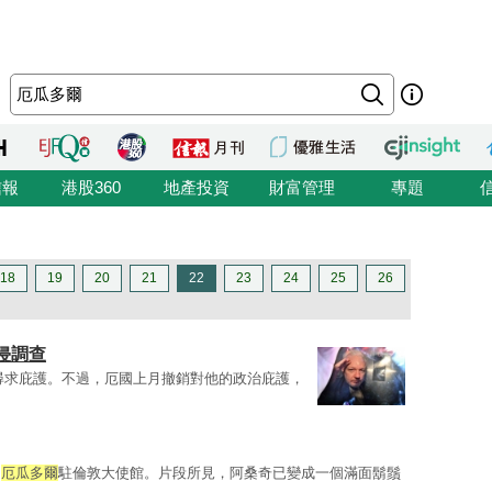
信報
港股360
地產投資
財富管理
專題
18
19
20
21
22
23
24
25
26
侵調查
尋求庇護。不過，厄國上月撤銷對他的政治庇護，
出
厄瓜多爾
駐倫敦大使館。片段所見，阿桑奇已變成一個滿面鬍鬚