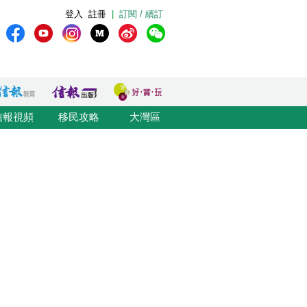
登入
註冊
|
訂閱 / 續訂
信報視頻
移民攻略
大灣區