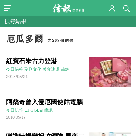
搜尋結果
厄瓜多爾
- 共509個結果
紅寶石朱古力登港
今日信報
副刊文化
美食速遞
哉絲
2018/05/21
阿桑奇曾入侵厄國使館電腦
今日信報
EJ Global
簡訊
2018/05/17