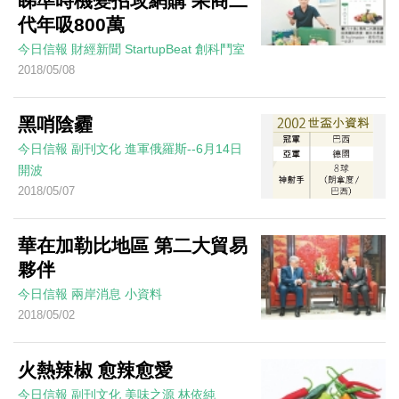
睇準時機變招攻網購 果商二
代年吸800萬
今日信報
財經新聞
StartupBeat 創科鬥室
2018/05/08
黑哨陰霾
今日信報
副刊文化
進軍俄羅斯--6月14日
開波
2018/05/07
華在加勒比地區 第二大貿易
夥伴
今日信報
兩岸消息
小資料
2018/05/02
火熱辣椒 愈辣愈愛
今日信報
副刊文化
美味之源
林依純