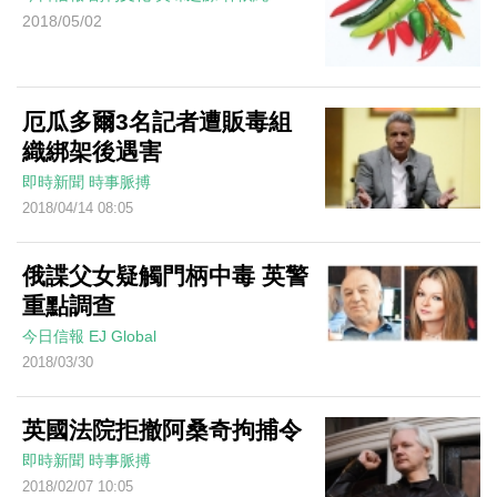
2018/05/02
厄瓜多爾3名記者遭販毒組
織綁架後遇害
即時新聞
時事脈搏
2018/04/14 08:05
俄諜父女疑觸門柄中毒 英警
重點調查
今日信報
EJ Global
2018/03/30
英國法院拒撤阿桑奇拘捕令
即時新聞
時事脈搏
2018/02/07 10:05