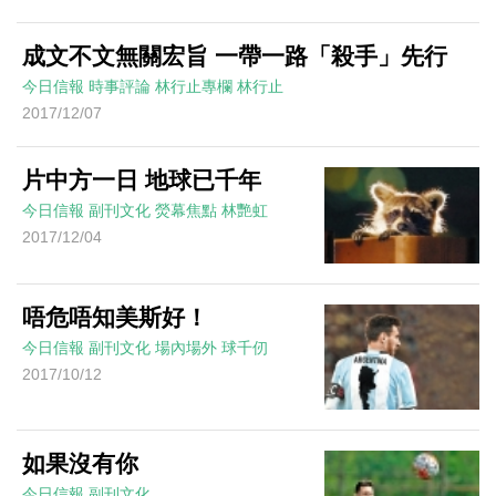
成文不文無關宏旨 一帶一路「殺手」先行
今日信報
時事評論
林行止專欄
林行止
2017/12/07
片中方一日 地球已千年
今日信報
副刊文化
熒幕焦點
林艷虹
2017/12/04
唔危唔知美斯好！
今日信報
副刊文化
場內場外
球千仞
2017/10/12
如果沒有你
今日信報
副刊文化