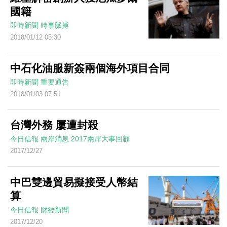
國籍
即時新聞
時事脈搏
2018/01/12 05:30
中石化油服新簽兩個海外項目合同
即時新聞
重要通告
2018/01/03 07:51
台灣外務 屢遭封殺
今日信報
兩岸消息
2017兩岸大事回顧
2017/12/27
中巴雙邊貿易擬接受人幣結
算
今日信報
財經新聞
2017/12/20