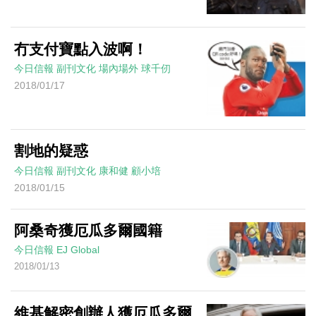
冇支付寶點入波啊！
今日信報
副刊文化
場內場外
球千仞
2018/01/17
割地的疑惑
今日信報
副刊文化
康和健
顧小培
2018/01/15
阿桑奇獲厄瓜多爾國籍
今日信報
EJ Global
2018/01/13
維基解密創辦人獲厄瓜多爾