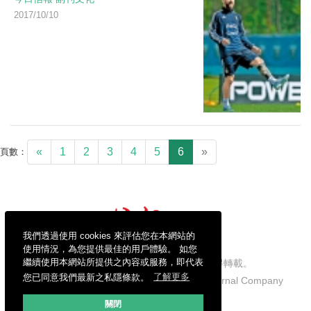
2017/10/10
«
1
2
3
4
5
6
»
頁數：
我們透過使用 cookies 來評估您在本網站的
使用情況，為您提供最佳的用戶體驗。 如您
繼續使用本網站所提供之內容或服務，即代表
信報財經新聞有限公司版權所有，不得轉載。
您已同意我們最新之私隱條款。
了解更多
Copyright © 2026 Hong Kong Economic Journal Company
Limited. All rights reserved.
關閉