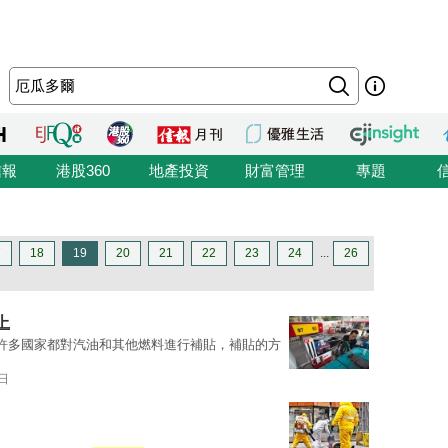
信報
港股360
地產投資
財富管理
專題
7
18
19
20
21
22
23
24
...
26
上
許多國家都對汽油和其他燃料進行補貼，補貼的方
1日