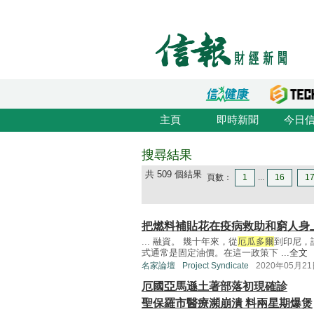
主頁
即時新聞
今日
搜尋結果
共 509 個結果
頁數：
1
...
16
1
把燃料補貼花在疫病救助和窮人身
... 融資。 幾十年來，從
厄瓜多爾
到印尼，
式通常是固定油價。在這一政策下 ...
全文
名家論壇
Project Syndicate
2020年05月2
厄國亞馬遜土著部落初現確診
聖保羅市醫療瀕崩潰 料兩星期爆煲