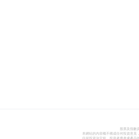
股票及指數
本網站的內容概不構成任何投資意見
任何投資決定前，投資者應考慮產品