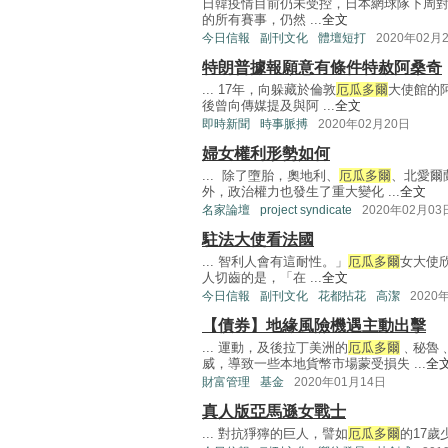
日韓疫情目前仍未受控，日本網球隊下周
的所有賽事，仍然 ...
全文
今日信報
副刊文化
體壇短打
2020年02月
特朗普據報願意有條件特赦阿桑奇
... 17年，向躲藏於倫敦
厄瓜多爾
大使館的阿
後曾向傳媒提及與阿 ...
全文
即時新聞
時事脈搏
2020年02月20日
婦女權利形勢如何
... 除了墮胎，奧地利、
厄瓜多爾
、北愛爾
外，政治權力也發生了重大變化 ...
全文
名家論壇
project syndicate
2020年02月03
駐法大使看法國
... 智利人會有這耐性。」
厄瓜多爾
女大使
人切齒的是，「在 ...
全文
今日信報
副刊文化
花都拈花
高潔
2020
【債券】地緣風險機遇主動出擊
... 運動，及後拉丁美洲的
厄瓜多爾
﹑秘魯
威，導致一些本地貨幣市場蒙受損失 ...
全
財富管理
基金
2020年01月14日
真人版亞馬遜女戰士
... 對抗猙獰的巨人，譬如
厄瓜多爾
的17歲少