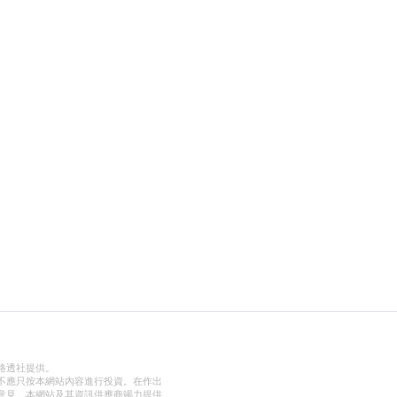
路透社提供。
不應只按本網站內容進行投資。在作出
意見。本網站及其資訊供應商竭力提供