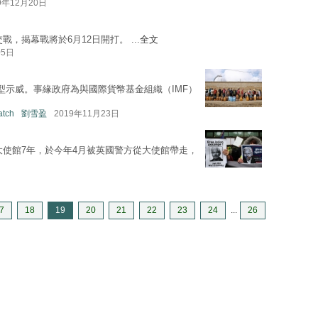
9年12月20日
戰，揭幕戰將於6月12日開打。 ...
全文
05日
型示威。事緣政府為與國際貨幣基金組織（IMF）
atch
劉雪盈
2019年11月23日
大使館7年，於今年4月被英國警方從大使館帶走，
7
18
19
20
21
22
23
24
...
26