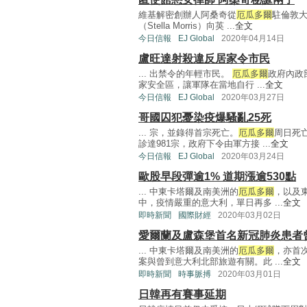
維基解密創辦人阿桑奇從
厄瓜多爾
駐倫敦
（Stella Morris）向英 ...
全文
今日信報
EJ Global
2020年04月14日
盧旺達射殺違反居家令市民
... 出禁令的年輕市民。
厄瓜多爾
政府內政
家安全區，讓軍隊在當地自行 ...
全文
今日信報
EJ Global
2020年03月27日
哥國囚犯憂染疫爆騷亂25死
... 宗，並錄得首宗死亡。
厄瓜多爾
周日死
診達981宗，政府下令由軍方接 ...
全文
今日信報
EJ Global
2020年03月24日
歐股早段彈逾1% 道期漲逾530點
... 中東卡塔爾及南美洲的
厄瓜多爾
，以及
中，疫情嚴重的意大利，單日再多 ...
全文
即時新聞
國際財經
2020年03月02日
愛爾蘭及盧森堡首名新冠肺炎患者
... 中東卡塔爾及南美洲的
厄瓜多爾
，亦首
案與曾到意大利北部旅遊有關。此 ...
全文
即時新聞
時事脈搏
2020年03月01日
日韓再有賽事延期