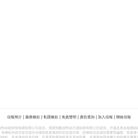
|
|
|
|
|
|
信報簡介
服務條款
私隱條款
免責聲明
廣告查詢
加入信報
聯絡信報
資料由財經智珠網有限公司提供。期貨指數資料由天滙財經有限公司提供。外滙及黃金報價由
，本網站內容亦並非就任何個別投資者的特定投資目標、財務狀況及個別需要而編製。投資者
的特點、其本身的投資目標、可承受的風險程度及其他因素，並適當地尋求獨立的財務及專業