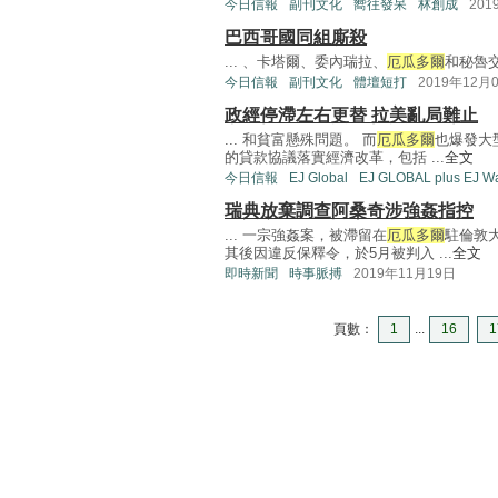
今日信報
副刊文化
嚮往發呆
林創成
201
巴西哥國同組廝殺
... 、卡塔爾、委內瑞拉、
厄瓜多爾
和秘魯交
今日信報
副刊文化
體壇短打
2019年12月
政經停滯左右更替 拉美亂局難止
... 和貧富懸殊問題。 而
厄瓜多爾
也爆發大
的貸款協議落實經濟改革，包括 ...
全文
今日信報
EJ Global
EJ GLOBAL plus EJ W
瑞典放棄調查阿桑奇涉強姦指控
... 一宗強姦案，被滯留在
厄瓜多爾
駐倫敦
其後因違反保釋令，於5月被判入 ...
全文
即時新聞
時事脈搏
2019年11月19日
頁數：
1
...
16
1