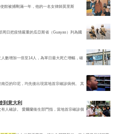
大使館被捕剛滿一年，他的一名女律師莫里斯
部周日把疫情嚴重的瓜亞斯省（Guayas）列為國
亡人數增加一倍至14人，為單日最大死亡增幅，確
東南亞的印尼，均先後出現當地首宗確診病例。 其
曾到意大利
次有人確診。 愛爾蘭衞生部門指，當地首宗確診個