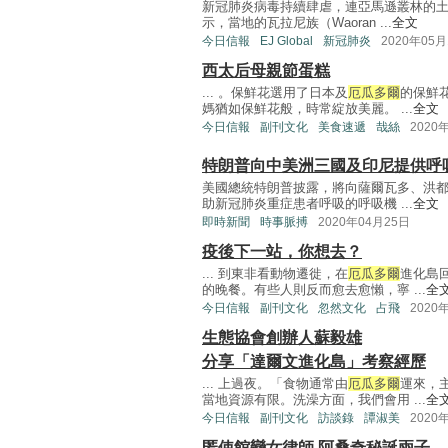
新冠肺炎病毒持續肆虐，連亞馬遜叢林的
示，當地的瓦拉尼族（Waoran ...
全文
今日信報
EJ Global
新冠肺炎
2020年05月
西太后母親節蛋糕
... 。保鮮花選用了日本及
厄瓜多爾
的保鮮
媽猶如保鮮花般，時常綻放美麗。 ...
全文
今日信報
副刊文化
美食速遞
哉絲
2020
特朗普向中美洲三國及印尼提供呼
美國總統特朗普披露，將向薩爾瓦多、洪
助新冠肺炎重症患者呼吸的呼吸機 ...
全文
即時新聞
時事脈搏
2020年04月25日
疫後下一站，你想去？
... 到東非看動物遷徙，在
厄瓜多爾
進化島
的晚餐。有些人則反而愈去愈懶，寧 ...
全
今日信報
副刊文化
忽然文化
占飛
2020
生態協會創辦人蘇毅雄
分享「達爾文進化島」考察經歷
... 上過夜。「食物通常由
厄瓜多爾
運來，
當地資源有限。洗澡方面，我們會用 ...
全
今日信報
副刊文化
訪談錄
譚淑美
2020
匿使館戀女律師 阿桑奇秘誕兩子