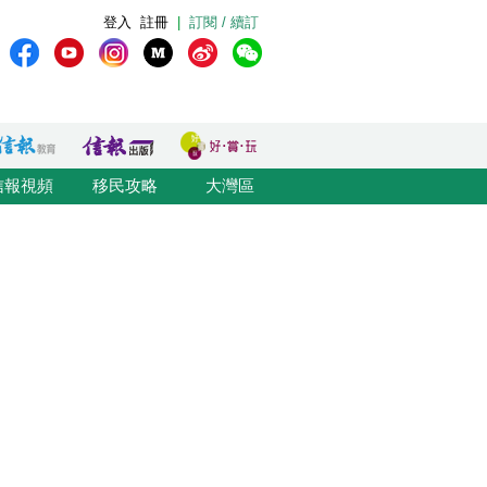
登入
註冊
|
訂閱 / 續訂
信報視頻
移民攻略
大灣區