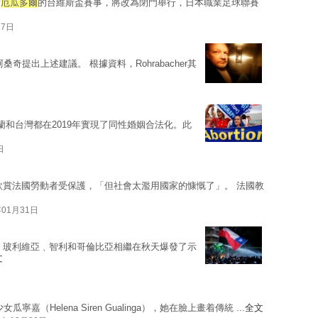
對
厄瓜多爾
的台維斯盃賽事，將改為閉門舉行，日本職業足球聯賽
27日
桑奇提出上述建議。 根據資料，Rohrabacher其
蘭和台灣都在2019年實現了同性婚姻合法化。此
日
欣賞法國勞動者受保護，「但社會太濫用國家的慷慨了」。 法國教
年01月31日
﹑玻利維亞﹑智利和哥倫比亞相繼在秋天爆發了示
文
女瓜寧嘉（Helena Siren Gualinga），她在臉上畫着傳統 ...
全文