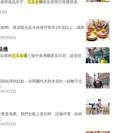
土著部落也失守。
厄瓜多爾
衞生部周日發聲明表
19日
花材料，毋須陽光及水份便可保存1年或以上，讓媽
年05月06日
吸機
都拉斯與
厄瓜多爾
三個中美洲國家及印尼，提供扶
回歸純淨的起點，在馬爾代夫的水底吃一頓數千元
文
年04月22日
主要是海產。我們在船上居住時，試過停電，始終
文
年04月22日