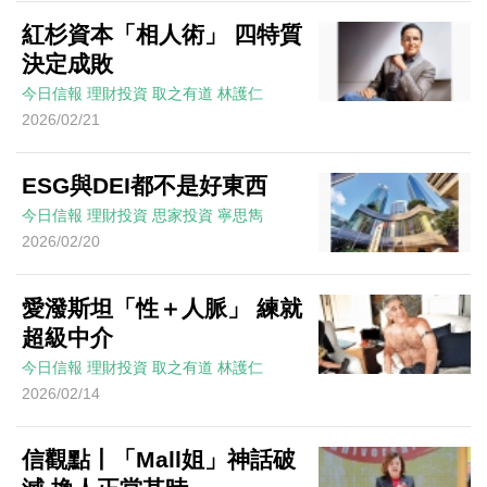
紅杉資本「相人術」 四特質
決定成敗
今日信報
理財投資
取之有道
林護仁
2026/02/21
ESG與DEI都不是好東西
今日信報
理財投資
思家投資
寧思雋
2026/02/20
愛潑斯坦「性＋人脈」 練就
超級中介
今日信報
理財投資
取之有道
林護仁
2026/02/14
信觀點丨「Mall姐」神話破