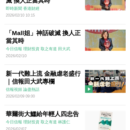
滅 換人正當其時
即時新聞
香港財經
2026/02/10 10:15
「Mall姐」神話破滅 換人正
當其時
今日信報
理財投資
取之有道
田大武
2026/02/10
新一代難上流 金融虐老盛行
｜信報田大武專欄
信報視頻
論盡熱話
2026/02/09 09:00
華爾街大鱷給年輕人四忠告
今日信報
理財投資
取之有道
林護仁
2026/02/07