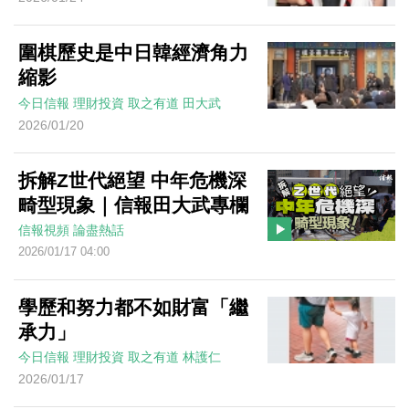
圍棋歷史是中日韓經濟角力
縮影
今日信報
理財投資
取之有道
田大武
2026/01/20
拆解Z世代絕望 中年危機深
畸型現象｜信報田大武專欄
信報視頻
論盡熱話
2026/01/17 04:00
學歷和努力都不如財富「繼
承力」
今日信報
理財投資
取之有道
林護仁
2026/01/17