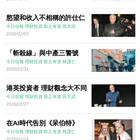
慾望和收入不相稱的許仕仁
今日信報
理財投資
取之有道
田大武
2026/02/03
「斬殺線」與中產三警號
今日信報
理財投資
取之有道
林護仁
2026/01/31
港英投資者 理財觀念大不同
今日信報
理財投資
取之有道
田大武
2026/01/27
在AI時代告別《呆伯特》
今日信報
理財投資
取之有道
林護仁
2026/01/24