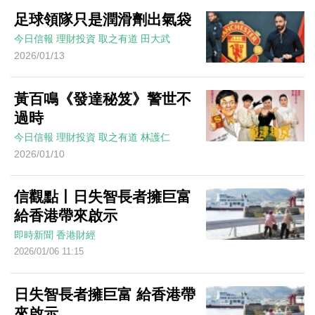
足球領隊只是潤滑劑出氣袋
今日信報
理財投資
取之有道
田大武
2026/01/13
黃百鳴《發達秘笈》警世不
過時
今日信報
理財投資
取之有道
林護仁
2026/01/10
信觀點丨日失智長者擁巨富
給香港帶來啟示
即時新聞
香港財經
2026/01/06 11:15
日失智長者擁巨富 給香港帶
來啟示