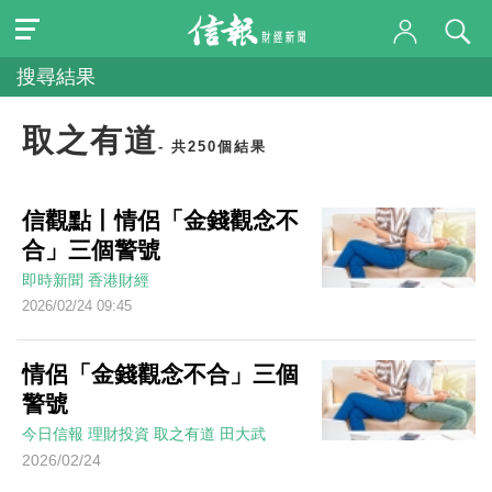
搜尋結果
取之有道
- 共250個結果
信觀點丨情侶「金錢觀念不
合」三個警號
即時新聞
香港財經
2026/02/24 09:45
情侶「金錢觀念不合」三個
警號
今日信報
理財投資
取之有道
田大武
2026/02/24