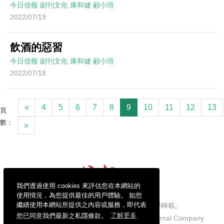
今日信報
副刊文化
康和健
顧小培
2022/07/19
飲酒的惡習
今日信報
副刊文化
康和健
顧小培
2022/07/18
«
4
5
6
7
8
9
10
11
12
13
頁
數：
»
我們透過使用 cookies 來評估您在本網站的
使用情況，為您提供最佳的用戶體驗。 如您
繼續使用本網站所提供之內容或服務，即代表
信報財經新聞有限公司版權所有，不得轉載。
您已同意我們最新之私隱條款。
了解更多
Copyright © 2026 Hong Kong Economic Journal Company