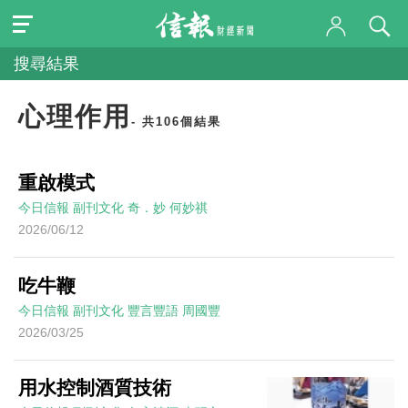
搜尋結果
心理作用
- 共106個結果
重啟模式
今日信報
副刊文化
奇．妙
何妙祺
2026/06/12
吃牛鞭
今日信報
副刊文化
豐言豐語
周國豐
2026/03/25
用水控制酒質技術