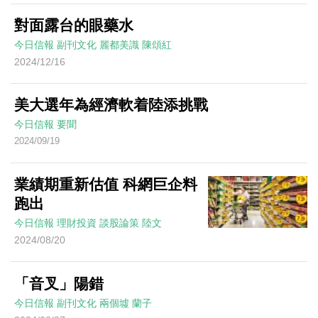
對面露台的眼藥水
今日信報
副刊文化
麗都美識
陳頌紅
2024/12/16
美大選年為經濟軟着陸添挑戰
今日信報
要聞
2024/09/19
業績期重新估值 科網巨企料
跑出
今日信報
理財投資
談股論策
陸文
2024/08/20
「音叉」陽錯
今日信報
副刊文化
兩個墟
蘭子