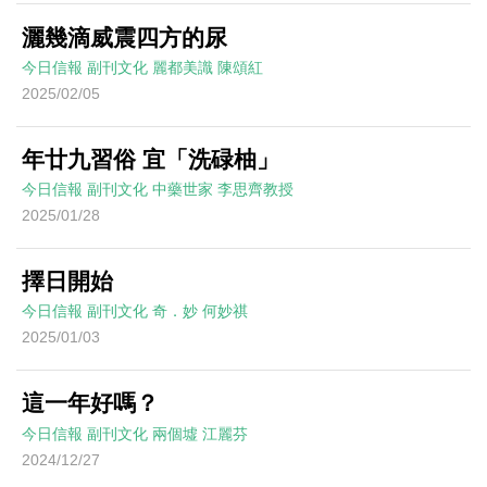
灑幾滴威震四方的尿
今日信報
副刊文化
麗都美識
陳頌紅
2025/02/05
年廿九習俗 宜「洗碌柚」
今日信報
副刊文化
中藥世家
李思齊教授
2025/01/28
擇日開始
今日信報
副刊文化
奇．妙
何妙祺
2025/01/03
這一年好嗎？
今日信報
副刊文化
兩個墟
江麗芬
2024/12/27