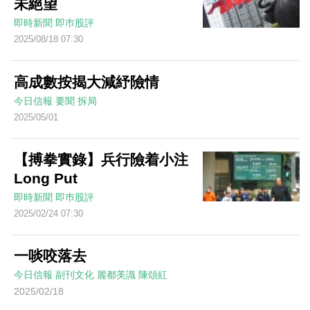
未絕望
即時新聞
即巿股評
2025/08/18 07:30
高成數按揭大減紓險情
今日信報
要聞
拆局
2025/05/01
【搏拳實錄】兵行險着小注
Long Put
即時新聞
即巿股評
2025/02/24 07:30
一啖咬落去
今日信報
副刊文化
麗都美識
陳頌紅
2025/02/18