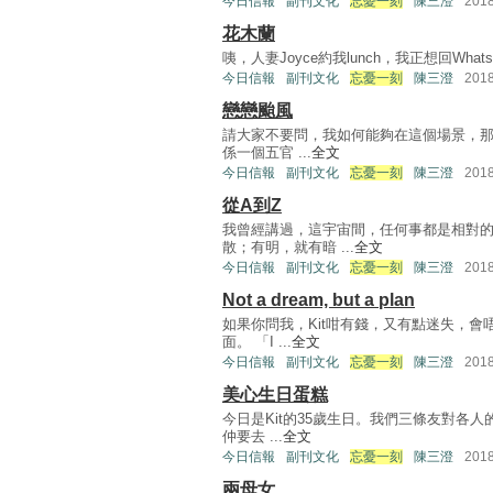
今日信報
副刊文化
忘憂一刻
陳三澄
201
花木蘭
咦，人妻Joyce約我lunch，我正想回WhatsA
今日信報
副刊文化
忘憂一刻
陳三澄
201
戀戀颱風
請大家不要問，我如何能夠在這個場景，那個
係一個五官 ...
全文
今日信報
副刊文化
忘憂一刻
陳三澄
201
從A到Z
我曾經講過，這宇宙間，任何事都是相對的
散；有明，就有暗 ...
全文
今日信報
副刊文化
忘憂一刻
陳三澄
201
Not a dream, but a plan
如果你問我，Kit咁有錢，又有點迷失，
面。 「I ...
全文
今日信報
副刊文化
忘憂一刻
陳三澄
201
美心生日蛋糕
今日是Kit的35歲生日。我們三條友對各
仲要去 ...
全文
今日信報
副刊文化
忘憂一刻
陳三澄
201
兩母女