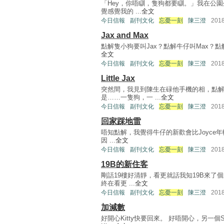
「Hey，你唔瞓，隻狗都要瞓。」我在公
覺感覺我的 ...
全文
今日信報
副刊文化
忘憂一刻
陳三澄
201
Jax and Max
點解隻小狗要叫Jax？點解牛仔叫Max？點解牛
全文
今日信報
副刊文化
忘憂一刻
陳三澄
201
Little Jax
突然間，我見到陳生在碌他手機的相，點解
是……一隻狗，一 ...
全文
今日信報
副刊文化
忘憂一刻
陳三澄
201
回家踩地雷
唔知點解，我覺得牛仔的新歡會比Joyce年
因 ...
全文
今日信報
副刊文化
忘憂一刻
陳三澄
201
19B的新住客
剛話19樓好清靜，看更就話我知19B來了
終在看更 ...
全文
今日信報
副刊文化
忘憂一刻
陳三澄
201
加減數
好開心Kitty快要回來。 好唔開心，另一