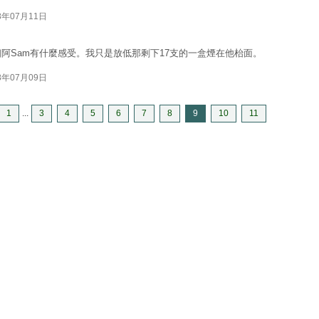
8年07月11日
那個阿Sam有什麼感受。我只是放低那剩下17支的一盒煙在他枱面。
8年07月09日
1
...
3
4
5
6
7
8
9
10
11