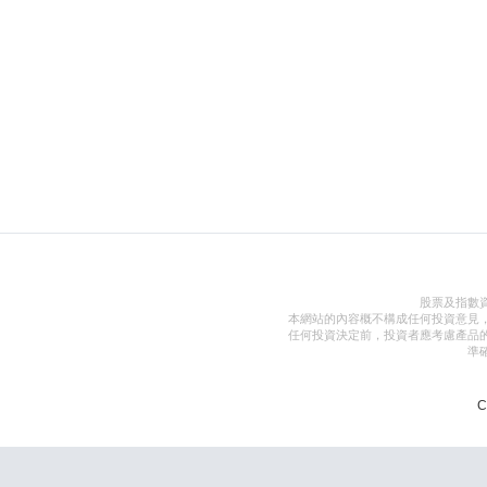
股票及指數
本網站的內容概不構成任何投資意見
任何投資決定前，投資者應考慮產品
準
C