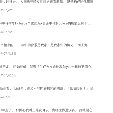
園外，叫進去。 人同狗登時立刻轉過來看着我。 點解狗仔唔係用嗅
8年07月23日
仔前妻叫Joyce？究竟Jax是否牛仔對Joyce的感情反射？ ...
8年07月20日
？相中的…… 相中的背景是我家！是我家中的梳化。 而主角
8年07月18日
輕得多。 唔知點解，我覺得牛仔今次會比和Joyce一起時更開心。
8年07月16日
個新住客。 我好奇，但又不能問好想問的問題：「靚唔靚呀？」 始
8年07月13日
個Sam走了。 好開心我哋三條友可以一齊睇世界盃決賽。 好唔開心