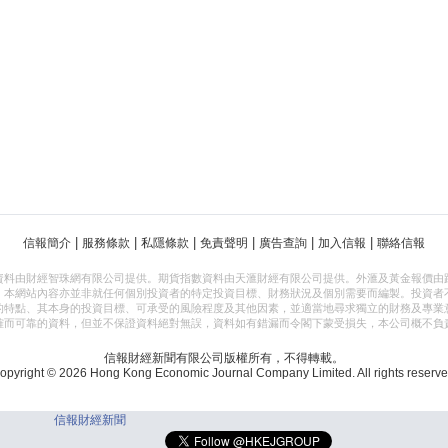
|
|
|
|
|
|
信報簡介
服務條款
私隱條款
免責聲明
廣告查詢
加入信報
聯絡信報
資料由財經智珠網有限公司提供。期貨指數資料由天滙財經有限公司提供。外滙及黃金報價由
，本網站內容亦並非就任何個別投資者的特定投資目標、財務狀況及個別需要而編製。投資者
的特點、其本身的投資目標、可承受的風險程度及其他因素，並適當地尋求獨立的財務及專業
確而可靠的資料，但並不保證資料絕對無誤，資料如有錯漏而令閣下蒙受損失，本公司概不負
信報財經新聞有限公司版權所有，不得轉載。
opyright © 2026 Hong Kong Economic Journal Company Limited. All rights reserve
信報財經新聞