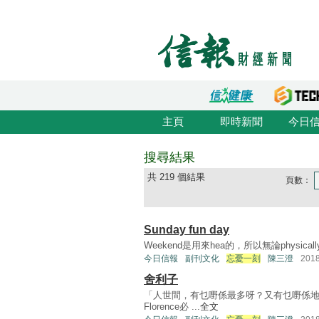
主頁
即時新聞
今日
搜尋結果
共 219 個結果
頁數：
Sunday fun day
Weekend是用來hea的，所以無論physica
今日信報
副刊文化
忘憂一刻
陳三澄
201
舍利子
「人世間，有乜嘢係最多呀？又有乜嘢係地
Florence必 ...
全文