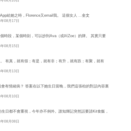
8年08月20日
pp給她之時，Florence又email我。 這個女人 ...
全文
8年08月17日
時段，某個時刻，可以抄到Ava（或叫Zoe）的牌。 其實只要
8年08月15日
。 有真，就有假；有是，就有非；有升，就有跌；有聚，就有
8年08月13日
會唔會有情緒病？ 答案在以下她生日當晚，我們這張枱的對話內容裏
8年08月10日
人的生日都不會重視，今年亦不例外。誰知輝記突然話要請Kit食飯，
8年08月08日