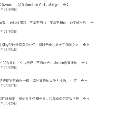
ntie，就有Mandarin Grill，就有go ...
全文
8年08月06日
untie講。 她皺起眉頭，不是不明白，而是不相信。她了解自己 ...
全
8年08月03日
tty是Kitty兒時最喜愛的公仔，所以千金小姐改了個英文名 ...
全文
8年08月01日
 我會答你，Kitty最靚，不過錯邊。 Jackie會直接地 ...
全文
8年07月30日
）的意思，生活態度過得像狗一樣，單純直覺地去待人接物。 牛仔 ...
全文
8年07月27日
awg，令我回味無窮。相信是牛仔35年來，和我這個哥哥談得最 ...
全文
8年07月25日