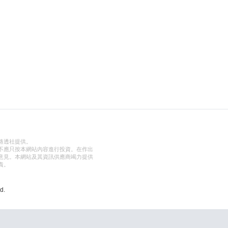
路透社提供。
不應只按本網站內容進行投資。在作出
意見。本網站及其資訊供應商竭力提供
責。
d.