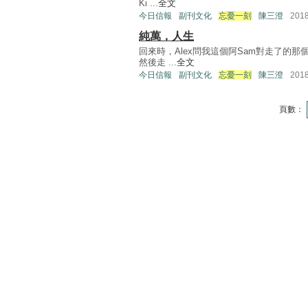
Ki ...
全文
今日信報
副刊文化
忘憂一刻
陳三澄
201
純萬，人生
回來時，Alex問我這個阿Sam對走了的
然後走 ...
全文
今日信報
副刊文化
忘憂一刻
陳三澄
201
頁數：