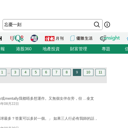
信報
港股360
地產投資
財富管理
專題
1
...
3
4
5
6
7
8
9
10
11
lly或mentally我都唔多想運作。又無個女伴在旁，但 ...
全文
8年08月22日
球最多？答案可以多於一個。」 如果三人行必有我師的話，