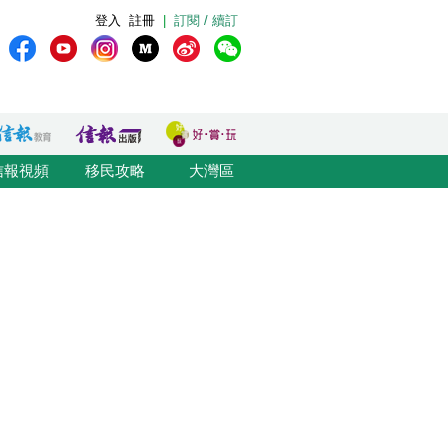
登入
註冊
|
訂閱 / 續訂
信報視頻
移民攻略
大灣區