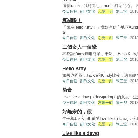
這個lunch，我好開心，auntie好唔開心。 因為Au
今日信報
副刊文化
忘憂一刻
陳三澄
201
算罷啦！
「因為Hello Kitty！」我好有信心地同A
文
今日信報
副刊文化
忘憂一刻
陳三澄
201
三個女人一個攣
我都話Cindy無咁簡單，果然。 Hello Ki
今日信報
副刊文化
忘憂一刻
陳三澄
201
Hello Kitty
如果你問我，Jackie和Cindy比較，邊個靚？
今日信報
副刊文化
忘憂一刻
陳三澄
201
偷食
Live like a dawg（dawg=dog
今日信報
副刊文化
忘憂一刻
陳三澄
201
好無奈的，假
牛仔和Jax入19B前的Live like a d
今日信報
副刊文化
忘憂一刻
陳三澄
201
Live like a dawg