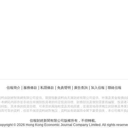
|
|
|
|
|
|
信報簡介
服務條款
私隱條款
免責聲明
廣告查詢
加入信報
聯絡信報
資料由財經智珠網有限公司提供。期貨指數資料由天滙財經有限公司提供。外滙及黃金報價由
，本網站內容亦並非就任何個別投資者的特定投資目標、財務狀況及個別需要而編製。投資者
的特點、其本身的投資目標、可承受的風險程度及其他因素，並適當地尋求獨立的財務及專業
確而可靠的資料，但並不保證資料絕對無誤，資料如有錯漏而令閣下蒙受損失，本公司概不負
信報財經新聞有限公司版權所有，不得轉載。
opyright © 2026 Hong Kong Economic Journal Company Limited. All rights reserve