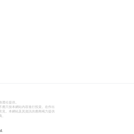
路透社提供。
不應只按本網站內容進行投資。在作出
意見。本網站及其資訊供應商竭力提供
責。
d.