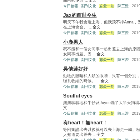
而內疚多於 ...
全文
今日信報
副刊文化
忘憂一刻
陳三澄
201
Jax的前世今生
明天下午我會飛上海，但我飛不掉Anna
在上海會合。 ...
全文
今日信報
副刊文化
忘憂一刻
陳三澄
201
小鹿男人
我不能和一個女同事一起出差去上海的原因
女同事出差。因 ...
全文
今日信報
副刊文化
忘憂一刻
陳三澄
201
吳倩蓮好奸
動物的眼睛和人類的眼睛，只有一個分別
瞳孔收縮的時候。 ...
全文
今日信報
副刊文化
忘憂一刻
陳三澄
201
Soulful eyes
無無聊聊地和牛仔及Joyce洗了大半天狗場和wa
文
今日信報
副刊文化
忘憂一刻
陳三澄
201
有heart！無heart！
等回鄉證出去以後就可以去上海走一轉。極
人知道要出差去 ...
全文