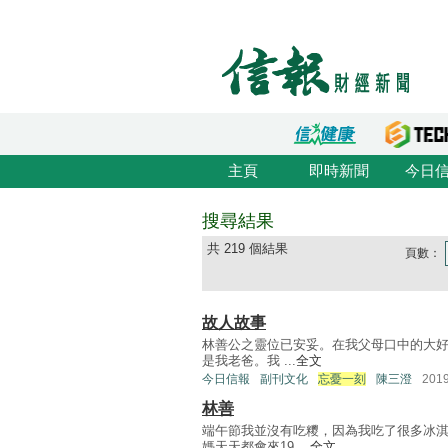
主頁
即時新聞
今日
搜尋結果
共 219 個結果
頁數：
故人故事
林善公之靈位已安妥。在我父母口中的大好
是我老爸。我 ...
全文
今日信報
副刊文化
忘憂一刻
陳三澄
201
林善
端午節我並沒有吃糭，因為我吃了很多冰
媽天天都會來19 ...
全文