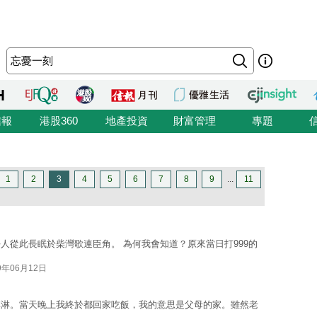
信報
港股360
地產投資
財富管理
專題
1
2
3
4
5
6
7
8
9
...
11
人從此長眠於柴灣歌連臣角。 為何我會知道？原來當日打999的
9年06月12日
淇淋。當天晚上我終於都回家吃飯，我的意思是父母的家。雖然老