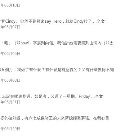
9年06月10日
y。Kit等不到輝來say Hello，就給Cindy拉了 ...
全文
9年06月07日
一個「吼」（即how!）字震到內傷。我估計她需要回到山洞內（即太
9年06月05日
去那五個月，我做了些什麼？有什麼是有意義的？又有什麼做得不知
9年06月03日
好面善，忘記在哪裏見過。如是者，又過了一星期。Friday ...
全文
9年05月31日
老婆的確好靚，有六七成像賭王的未來新媳婦奚夢瑤。在我心目
9年05月29日