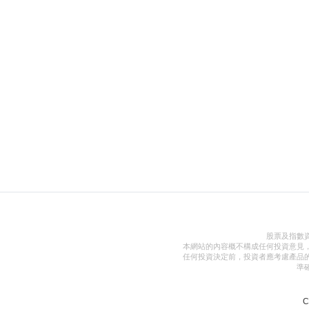
股票及指數
本網站的內容概不構成任何投資意見
任何投資決定前，投資者應考慮產品
準
C