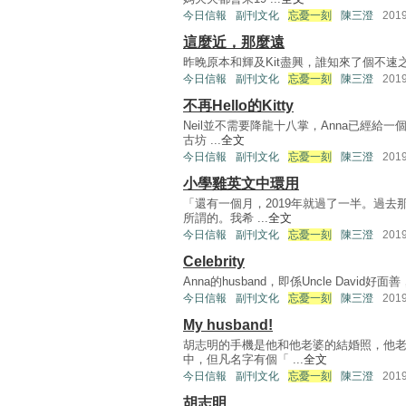
今日信報
副刊文化
忘憂一刻
陳三澄
201
這麼近，那麼遠
昨晚原本和輝及Kit盡興，誰知來了個不速之客Cind
今日信報
副刊文化
忘憂一刻
陳三澄
201
不再Hello的Kitty
Neil並不需要降龍十八掌，Anna已經給
古坊 ...
全文
今日信報
副刊文化
忘憂一刻
陳三澄
201
小學雞英文中環用
「還有一個月，2019年就過了一半。過
所謂的。我希 ...
全文
今日信報
副刊文化
忘憂一刻
陳三澄
201
Celebrity
Anna的husband，即係Uncle David
今日信報
副刊文化
忘憂一刻
陳三澄
201
My husband!
胡志明的手機是他和他老婆的結婚照，他
中，但凡名字有個「 ...
全文
今日信報
副刊文化
忘憂一刻
陳三澄
201
胡志明