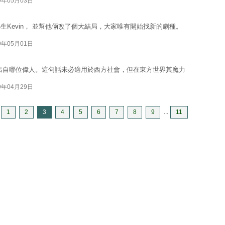
9年05月03日
進小生Kevin， 並幫他倆改了個大結局，大家唯有開始找新的劇種。
9年05月01日
出自哪位偉人。這句話未必適用於西方社會，但在東方世界其魔力
9年04月29日
1
2
3
4
5
6
7
8
9
...
11