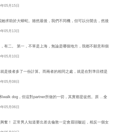
9年05月15日
，因她求助於大蟒蛇。雖然最後，我們不同機，但可以分開去，然後
9年05月13日
，有二。 第一，不單是上海，無論是哪個地方，我都不願意和個
9年05月10日
，就是後者多了一份計算。而兩者的相同之處，就是在對準目標是
9年05月08日
lk dog，但這對partner所做的一切，其實都是徒然。原 ...
全
9年05月06日
興奮！ 正常男人知道要出差去倫敦一定會眉頭皺起，相反一個女