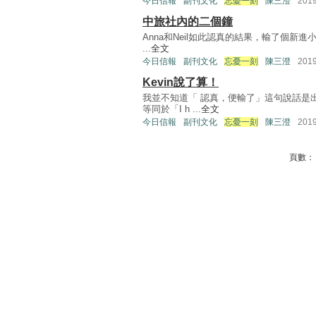
今日信報
副刊文化
忘憂一刻
陳三澄
201
中旅社內的二個鐘
Anna和Neil如此認真的結果，輸了個新
...
全文
今日信報
副刊文化
忘憂一刻
陳三澄
201
Kevin說了算！
我並不知道「 認真，便輸了」這句說話是
等同於「I h ...
全文
今日信報
副刊文化
忘憂一刻
陳三澄
201
頁數：