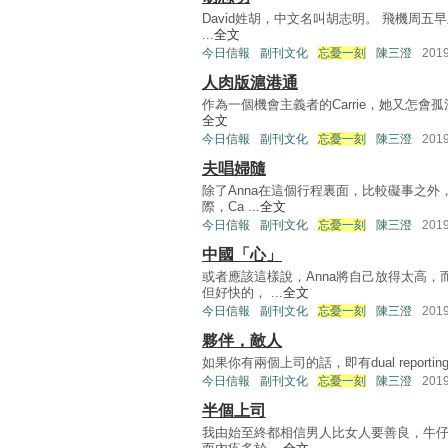
David姓胡，中文名叫胡志明。 飛機周五早
...
全文
今日信報
副刊文化
忘憂一刻
陳三澄
201
人肉版滬港通
作為一個機會主義者的Carrie，她又怎會孤注
全文
今日信報
副刊文化
忘憂一刻
陳三澄
201
夫唱婦隨
除了Anna在這個行程裏面，比較礙事之外，
際，Ca ...
全文
今日信報
副刊文化
忘憂一刻
陳三澄
201
中國「心」
或者應該這樣說，Anna將自己放得太高
但好快的， ...
全文
今日信報
副刊文化
忘憂一刻
陳三澄
201
夥伴，敵人
如果你有兩個上司的話，即有dual reporti
今日信報
副刊文化
忘憂一刻
陳三澄
201
半個上司
我由始至終都相信男人比女人要善良，牛仔