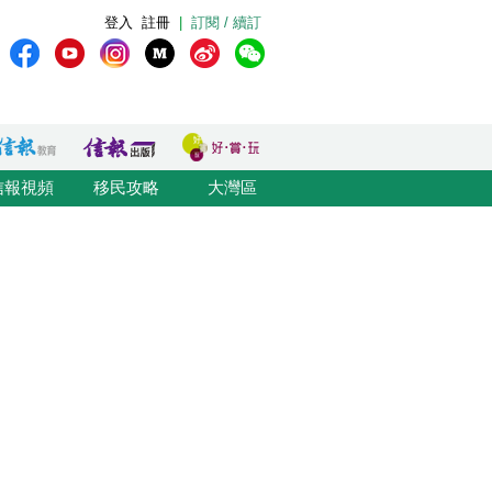
登入
註冊
|
訂閱 / 續訂
信報視頻
移民攻略
大灣區