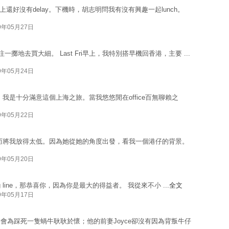
上還好沒有delay。下機時，胡志明問我有沒有興趣一起lunch。
9年05月27日
一擲地去買大細。 Last Fri早上，我特別搭早機回香港，主要 ...
9年05月24日
我是十分滿意這個上海之旅。當我悠悠閒在office百無聊賴之
9年05月22日
，而將我放得太低。因為她從她的角度出發，看我一個港仔的背景。
9年05月20日
ng line，那恭喜你，因為你是最大的得益者。 我從來不小 ...
全文
9年05月17日
會為踩死一隻蝸牛耿耿於懷；他的前妻Joyce卻沒有因為背叛牛仔