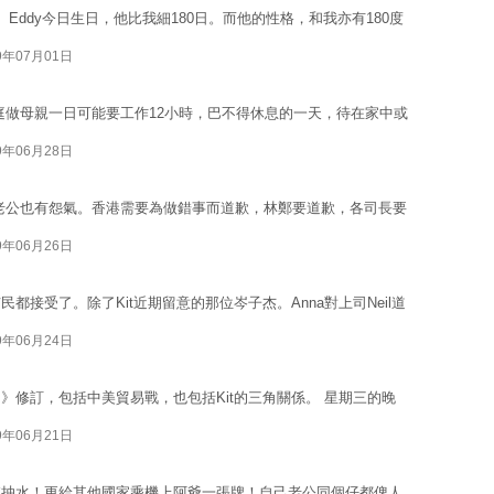
 Eddy今日生日，他比我細180日。而他的性格，和我亦有180度
9年07月01日
家庭做母親一日可能要工作12小時，巴不得休息的一天，待在家中或
9年06月28日
a老公也有怨氣。香港需要為做錯事而道歉，林鄭要道歉，各司長要
9年06月26日
接受了。除了Kit近期留意的那位岑子杰。Anna對上司Neil道
9年06月24日
》修訂，包括中美貿易戰，也包括Kit的三角關係。 星期三的晚
9年06月21日
陣抽水！更給其他國家乘機上阿爺一張牌！自己老公同個仔都俾人