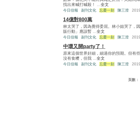
找出來喊打喊殺！ ...
全文
今日信報
副刊文化
忘憂一刻
陳三澄
201
14億對800萬
林太哭了，因為覺得委屈。林小姐哭了，因
販行動」應該暫 ...
全文
今日信報
副刊文化
忘憂一刻
陳三澄
201
中環又開party了！
原來這個世界好細，細過你的預期。但有些
沒有食糭，但我 ...
全文
今日信報
副刊文化
忘憂一刻
陳三澄
201
頁數：