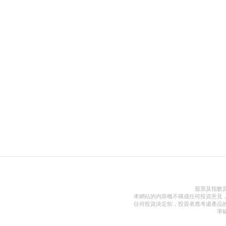
股票及指數
本網站的內容概不構成任何投資意見
任何投資決定前，投資者應考慮產品
準