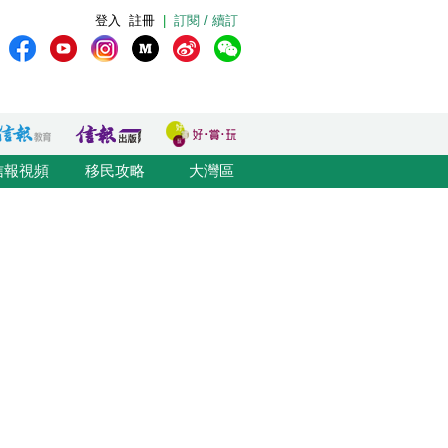
登入
註冊
|
訂閱 / 續訂
信報視頻
移民攻略
大灣區