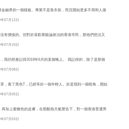
年中環金融界的一個樣板。專業不是靠衣裝，而且開始更多不用和人接
9年07月12日
是沒有價值的。但對於喜歡業餘論政治的香港市民，那他們想法又
9年07月10日
我仍然會記得2019年6月的某個晚上。 我記得的，除了是那個
9年07月08日
罩，着了黑色T，已經等於一個年輕人。於是我到一個暗角，開始
9年07月05日
a，再加上蜜糖色的皮膚，在那酷熱天氣警告下，對一個香港普通男
9年07月03日