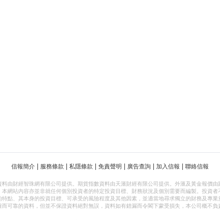
|
|
|
|
|
|
信報簡介
服務條款
私隱條款
免責聲明
廣告查詢
加入信報
聯絡信報
資料由財經智珠網有限公司提供。期貨指數資料由天滙財經有限公司提供。外滙及黃金報價由
，本網站內容亦並非就任何個別投資者的特定投資目標、財務狀況及個別需要而編製。投資者
的特點、其本身的投資目標、可承受的風險程度及其他因素，並適當地尋求獨立的財務及專業
確而可靠的資料，但並不保證資料絕對無誤，資料如有錯漏而令閣下蒙受損失，本公司概不負