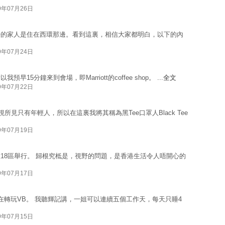
9年07月26日
仔的家人是住在西環那邊。看到這裏，相信大家都明白，以下的內
9年07月24日
5分鐘來到會場，即Marriott的coffee shop。 ...
全文
9年07月22日
所見只有年輕人，所以在這裏我將其稱為黑Tee口罩人Black Tee
9年07月19日
18區舉行。 歸根究柢是，視野的問題，是香港生活令人唔開心的
9年07月17日
現在轉玩VB。 我聽輝記講，一姐可以連續五個工作天，每天只睡4
9年07月15日