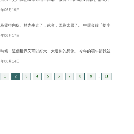
9年06月19日
為覺得內疚。林先生走了，或者，因為太累了。 中環金鐘「捉小
9年06月17日
時候，這個世界又可以好大，大過你的想像。 今年的端午節我並
9年06月14日
1
2
3
4
5
6
7
8
9
...
11