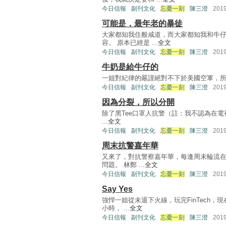
今日信報
副刊文化
忘憂一刻
陳三澄
201
可能是，最年老的暴徒
大家都知我住般咸道，而大家都知我和牛
容。 原本已經是 ...
全文
今日信報
副刊文化
忘憂一刻
陳三澄
201
牛奶是給牛仔的
一姐對紀律的嚴謹絕對不下於美國空軍，所以我預早1
今日信報
副刊文化
忘憂一刻
陳三澄
201
因為分裂，所以分開
除了黑Tee口罩人抗警（註：我不認為在電視
...
全文
今日信報
副刊文化
忘憂一刻
陳三澄
201
周末抗警嘉年華
又來了，對抗警察嘉年華，每逢周末輪流在
問題。 林鄭 ...
全文
今日信報
副刊文化
忘憂一刻
陳三澄
201
Say Yes
強悍一姐從未退下火線，玩完FinTech，
小時， ...
全文
今日信報
副刊文化
忘憂一刻
陳三澄
201