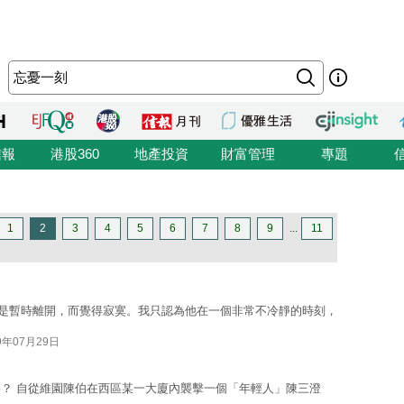
信報
港股360
地產投資
財富管理
專題
1
2
3
4
5
6
7
8
9
...
11
或者是暫時離開，而覺得寂寞。我只認為他在一個非常不冷靜的時刻，
9年07月29日
？ 自從維園陳伯在西區某一大廈內襲擊一個「年輕人」陳三澄