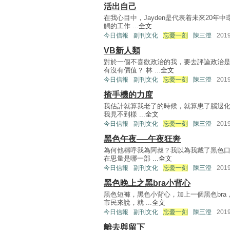
活出自己
在我心目中，Jayden是代表着未來20
觸的工作 ...
全文
今日信報
副刊文化
忘憂一刻
陳三澄
201
VB新人類
對於一個不喜歡政治的我，要去評論政治
有沒有價值？ 林 ...
全文
今日信報
副刊文化
忘憂一刻
陳三澄
201
揸手機的力度
我估計就算我老了的時候，就算患了腦退化，
我見不到樣 ...
全文
今日信報
副刊文化
忘憂一刻
陳三澄
201
黑色午夜──午夜狂奔
為何他稱呼我為阿叔？我以為我戴了黑色口
在思量是哪一部 ...
全文
今日信報
副刊文化
忘憂一刻
陳三澄
201
黑色晚上之黑bra小背心
黑色短褲，黑色小背心，加上一個黑色br
市民來說，就 ...
全文
今日信報
副刊文化
忘憂一刻
陳三澄
201
離去與留下