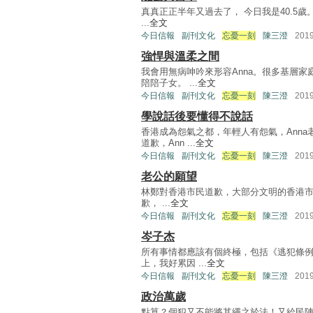
真真正正半年又過去了， 今日我是40.5歲。
...
全文
今日信報
副刊文化
忘憂一刻
陳三澄
201
強悍與溫柔之間
我會用無病呻吟來形容Anna。很多基層
陪陪子女。 ...
全文
今日信報
副刊文化
忘憂一刻
陳三澄
201
學說話後要懂得不說話
香港成為怨氣之都，年輕人有怨氣，Ann
道歉，Ann ...
全文
今日信報
副刊文化
忘憂一刻
陳三澄
201
老公的願望
林鄭對香港市民道歉，大部分文明的香港市民都
歉， ...
全文
今日信報
副刊文化
忘憂一刻
陳三澄
201
岑子杰
所有事情都應該有個終極，包括《逃犯條例
上，我好累因 ...
全文
今日信報
副刊文化
忘憂一刻
陳三澄
201
政治萬歲
點算？個犯又不能將其繩之於法！又給民