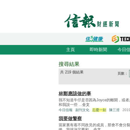
主頁
即時新聞
今日
搜尋結果
共 219 個結果
頁數：
林鄭應該做的事
我不知道牛仔是否因為Joyce的離開，
和我說一些 ...
全文
今日信報
副刊文化
忘憂一刻
陳三澄
201
我要做警察
當家裏有着不同政見的成員，那會不會分裂
後，我就決定要和 ...
全文