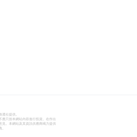
路透社提供。
不應只按本網站內容進行投資。在作出
意見。本網站及其資訊供應商竭力提供
責。