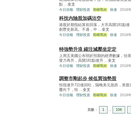
點 ...
全文
今日信報
理財投資
期權戰術
徐達
2018
科技內險股加碼沽空
港股於期指結算前回落，大市高開181點後，
創歷史新高。不過，中 ...
全文
今日信報
理財投資
期權戰術
徐達
2018
特強勢升浪 縮注減壓坐定定
上周五美國公布弱於預期的經濟數據，但美
發力再升，高開181點後升 ...
全文
今日信報
理財投資
期權戰術
徐達
2018
調整市剛起步 候低買強勢股
恒指連升7日後回吐，隔晚美元急跌，美股先
覆向下，恒 ...
全文
今日信報
理財投資
期權戰術
徐達
2018
頁數：
1
...
106