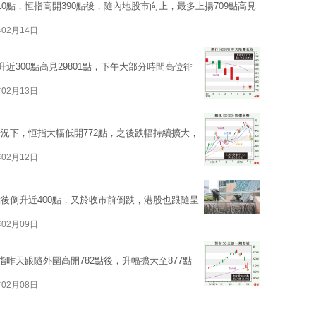
0點，恒指高開390點後，隨內地股市向上，最多上揚709點高見
年02月14日
近300點高見29801點，下午大部分時間高位徘
年02月13日
況下，恒指大幅低開772點，之後跌幅持續擴大，
年02月12日
後倒升近400點，又於收市前倒跌，港股也跟隨呈
年02月09日
指昨天跟隨外圍高開782點後，升幅擴大至877點
年02月08日