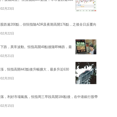
年02月23日
跌逾200點，但恒指隨ADR及夜期高開176點，之後全日反覆向
年02月22日
下跌，異常波動。恒指高開49點後隨即轉跌，最
年02月21日
，恒指高開443點後升幅擴大，最多升近630
年02月20日
回落，利好市場氣氛，恒指周三早段高開184點後，在中港銀行股帶
年02月15日