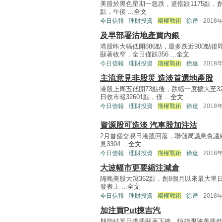
美股於黑色星期一急跌，道指跌1175點，
點，午後 ...
全文
今日信報
理財投資
期權戰術
徐達
2018
及早部署沽地產買內銀
港股昨大幅低開886點，最多跌近900點
顯著收窄，全日僅跌356 ...
全文
今日信報
理財投資
期權戰術
徐達
2018
主流意見非股災 造淡首選地產股
港股上周五低開73點後，跌幅一度擴大至
日收市報32601點，僅 ...
全文
今日信報
理財投資
期權戰術
徐達
2018
資源股可造淡 汽車股加注沽
2月首個交易日港股回落，聯儲局議息會議維
見3304 ...
全文
今日信報
理財投資
期權戰術
徐達
2018
大波幅市更要縮注減倉
隔晚美股大瀉362點，創8個月以來最大單
發表上 ...
全文
今日信報
理財投資
期權戰術
徐達
2018
加注買Put揀吉汽
期指結算日港股顯著下挫，恒指跟隨美股低開2