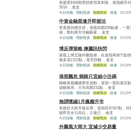
美股受到特朗普財政預算刺激，道指續升41
3016 ...
全文
今日信報
理財投資
期權戰術
徐達
2018
中資金融股逢升即捱沽
受美股回穩支持，港股高開205點後，一度升
徊，惟到尾市升幅顯著 ...
全文
今日信報
理財投資
期權戰術
徐達
2018
博反彈策略 揀騰訊快閃
港股上周五隨外圍急挫，在道指再挫千點情
最多瀉1322點，尾市跌幅 ...
全文
今日信報
理財投資
期權戰術
徐達
2018
港股飄忽 焗賭只宜細小注碼
隔晚美股繼續異常波動，道指一度跌逾百點
波動格局，大市高開232點 ...
全文
今日信報
理財投資
期權戰術
徐達
2018
無謂懷緬1月瘋癲升市
美股於大跌市後反彈，道指回升567點，恒
後即見全日高位，之後已 ...
全文
今日信報
理財投資
期權戰術
徐達
2018
外圍風大雨大 宜減少交易量