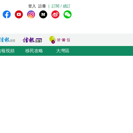
登入
註冊
|
訂閱 / 續訂
信報視頻
移民攻略
大灣區