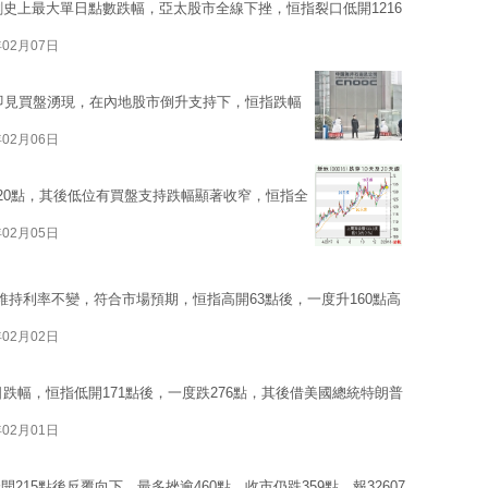
創史上最大單日點數跌幅，亞太股市全線下挫，恒指裂口低開1216
年02月07日
後即見買盤湧現，在內地股市倒升支持下，恒指跌幅
年02月06日
320點，其後低位有買盤支持跌幅顯著收窄，恒指全
年02月05日
持利率不變，符合市場預期，恒指高開63點後，一度升160點高
年02月02日
日跌幅，恒指低開171點後，一度跌276點，其後借美國總統特朗普
年02月01日
15點後反覆向下，最多挫逾460點，收市仍跌359點，報32607