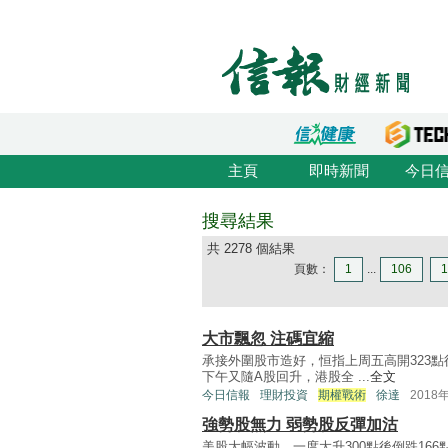
主頁
即時新聞
今日
搜尋結果
共 2278 個結果
頁數：
1
...
106
1
大市飄忽 注碼宜縮
承接外圍股市造好，恒指上周五高開323點
下午又隨A股回升，港股全 ...
全文
今日信報
理財投資
期權戰術
徐達
2018
強勢股無力 弱勢股反彈加沽
美股大幅波動，一度大升300點後倒跌166