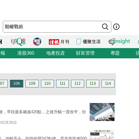
信報
港股360
地產投資
財富管理
專題
07
108
109
110
111
112
113
114
後，早段最多飆逾420點，之後升幅一度收窄，但
年02月26日
點，波幅高企。恒指低開347點後，早市曾跌逾500