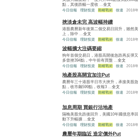
點，其後跌幅一度收 ...
全文
今日信報
理財投資
期權戰術
徐達
2018
挾淡倉未完 高波幅持續
港股農曆新年後第二個交易日回升，雖然美股
上，除中 ...
全文
今日信報
理財投資
期權戰術
徐達
2018
波幅擴大注碼要縮
狗年首個交易日，港股高開後急跌再反彈又
多曾挫394點，中午前有買盤 ...
全文
今日信報
理財投資
期權戰術
徐達
2018
地產股高開宜加注Put
農曆年三十港股半日市大挾升，承接美股急漲
點，收市飆599點，收報3 ...
全文
今日信報
理財投資
期權戰術
徐達
2018
加息周期 買銀行沽地產
隔晚美股先跌後回升，美國10年國債息率
動下升幅擴 ...
全文
今日信報
理財投資
期權戰術
徐達
2018
農曆年期臨近 造定價外Put