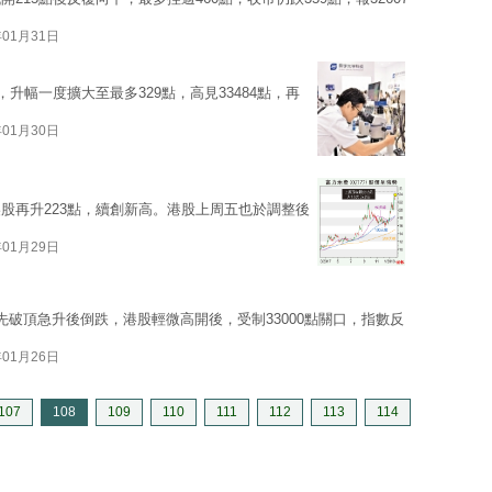
年01月31日
升幅一度擴大至最多329點，高見33484點，再
年01月30日
股再升223點，續創新高。港股上周五也於調整後
年01月29日
破頂急升後倒跌，港股輕微高開後，受制33000點關口，指數反
年01月26日
107
108
109
110
111
112
113
114