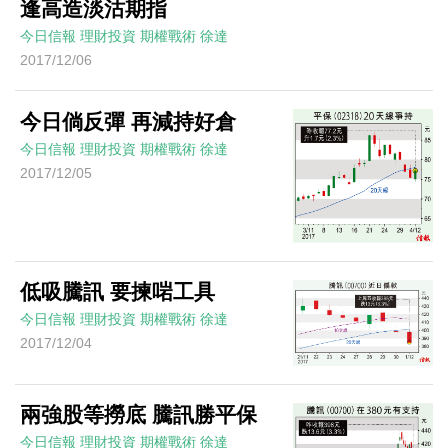
逢高造淡沽期指
今日信報
理財投資
期權戰術
徐達
2017/12/06
今日倘反彈 再減持好倉
今日信報
理財投資
期權戰術
徐達
2017/12/05
低吸騰訊 要揀啱工具
今日信報
理財投資
期權戰術
徐達
2017/12/04
兩強股等撈底 騰訊勝平保
今日信報
理財投資
期權戰術
徐達