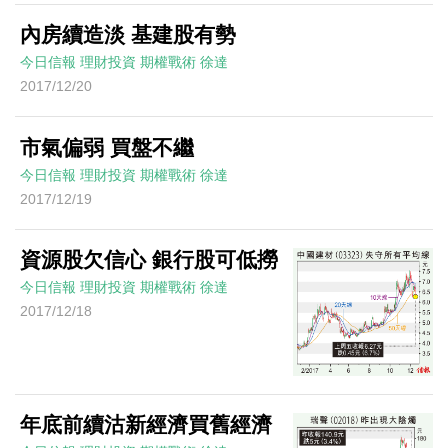
內房續造淡 基建股有勢
今日信報
理財投資
期權戰術
徐達
2017/12/20
市氣偏弱 買盤不繼
今日信報
理財投資
期權戰術
徐達
2017/12/19
資源股欠信心 銀行股可低撈
今日信報
理財投資
期權戰術
徐達
2017/12/18
年底前續沽新經濟買舊經濟