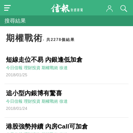
搜尋結果
期權戰術
- 共2278個結果
短線走位不易 內銀逢低加倉
今日信報
理財投資
期權戰術
徐達
2018/01/25
追小型內銀博有驚喜
今日信報
理財投資
期權戰術
徐達
2018/01/24
港股強勢持續 內房Call可加倉