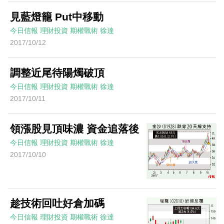
見藍燈籠 Put中移動
今日信報
理財投資
期權戰術
徐達
2017/10/12
調整近尾待陽燭破頂
今日信報
理財投資
期權戰術
徐達
2017/10/11
領漲股見頂味濃 資金追落後
今日信報
理財投資
期權戰術
徐達
2017/10/10
趁技術回吐好倉加碼
今日信報
理財投資
期權戰術
徐達