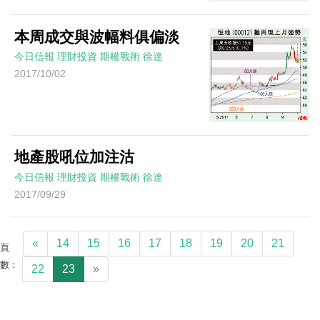
本周成交與波幅料俱偏淡
今日信報
理財投資
期權戰術
徐達
2017/10/02
地產股吼位加注沽
今日信報
理財投資
期權戰術
徐達
2017/09/29
«
14
15
16
17
18
19
20
21
頁
數：
22
23
»