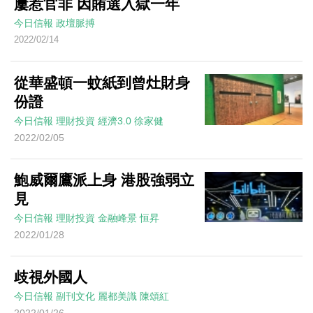
屢惹官非 因賄選入獄一年
今日信報
政壇脈搏
2022/02/14
從華盛頓一蚊紙到曾灶財身
份證
今日信報
理財投資
經濟3.0
徐家健
2022/02/05
鮑威爾鷹派上身 港股強弱立
見
今日信報
理財投資
金融峰景
恒昇
2022/01/28
歧視外國人
今日信報
副刊文化
麗都美識
陳頌紅