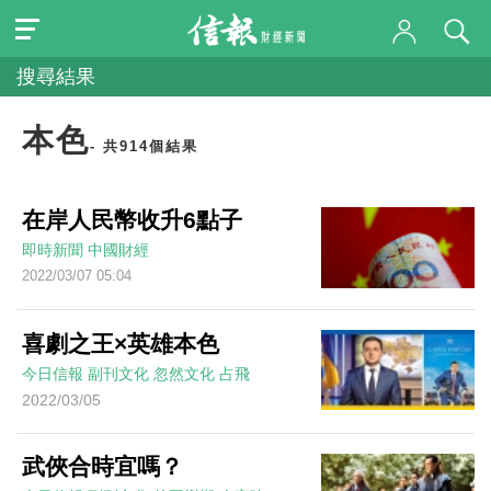
搜尋結果
本色
- 共914個結果
在岸人民幣收升6點子
即時新聞
中國財經
2022/03/07 05:04
喜劇之王×英雄本色
今日信報
副刊文化
忽然文化
占飛
2022/03/05
武俠合時宜嗎？