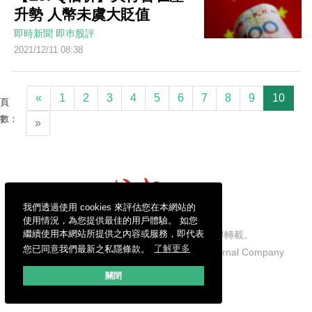
升勢 人幣未虞大貶值
即時新聞
即巿股評
2021/12/11 08:38
«
1
2
3
4
5
6
7
8
9
10
頁
數：
»
我們透過使用 cookies 來評估您在本網站的
使用情況，為您提供最佳的用戶體驗。 如您
繼續使用本網站所提供之內容或服務，即代表
信報財經新聞有限公司版權所有，不得轉載。
您已同意我們最新之私隱條款。
了解更多
Copyright © 2026 Hong Kong Economic Journal Company
Limited. All rights reserved.
關閉