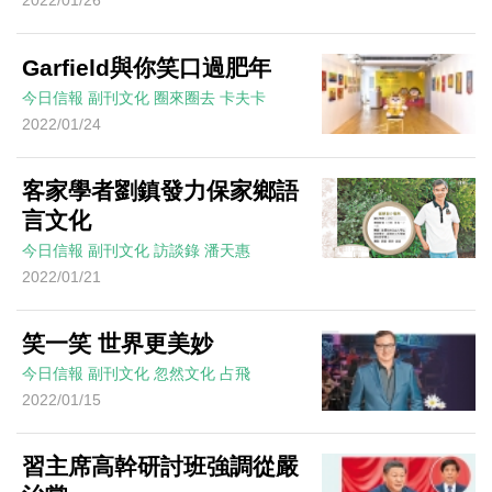
2022/01/26
Garfield與你笑口過肥年
今日信報
副刊文化
圈來圈去
卡夫卡
2022/01/24
客家學者劉鎮發力保家鄉語
言文化
今日信報
副刊文化
訪談錄
潘天惠
2022/01/21
笑一笑 世界更美妙
今日信報
副刊文化
忽然文化
占飛
2022/01/15
習主席高幹研討班強調從嚴