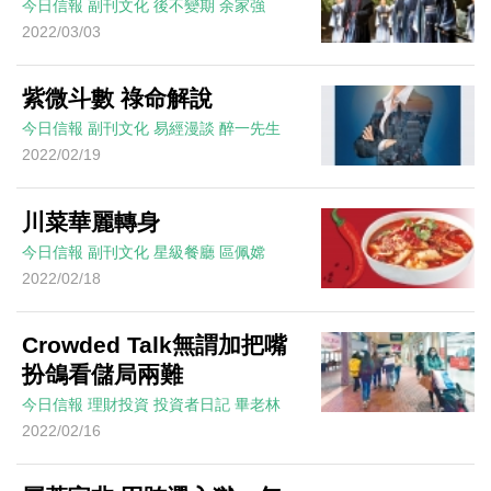
今日信報
副刊文化
後不變期
余家強
2022/03/03
紫微斗數 祿命解說
今日信報
副刊文化
易經漫談
醉一先生
2022/02/19
川菜華麗轉身
今日信報
副刊文化
星級餐廳
區佩嫦
2022/02/18
Crowded Talk無謂加把嘴
扮鴿看儲局兩難
今日信報
理財投資
投資者日記
畢老林
2022/02/16