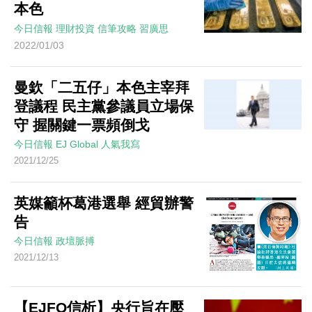
本色
今日信報
理財投資
信筆攻略
習廣思
2022/01/03
曼欽「二五仔」本色主宰拜
登議程 民主黨參議員立場保
守 握關鍵一票頻倒戈
今日信報
EJ Global
人氣我寫
2021/12/25
英媒籲杯葛港選舉 經貿辦警
告
今日信報
政壇脈搏
2021/12/13
【EJFQ信析】央行旨在壓