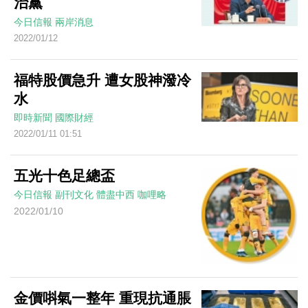
治黨
今日信報
兩岸消息
2022/01/12
福特股價急升 遭女股神潑冷
水
即時新聞
國際財經
2022/01/11 01:51
五光十色足總盃
今日信報
副刊文化
體盡中西
咖哩略
2022/01/10
金價唞氣一整年 重現抗通脹