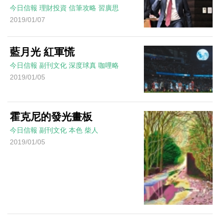
今日信報
理財投資
信筆攻略
習廣思
2019/01/07
藍月光 紅軍慌
今日信報
副刊文化
深度球真
咖哩略
2019/01/05
霍克尼的發光畫板
今日信報
副刊文化
本色
柴人
2019/01/05