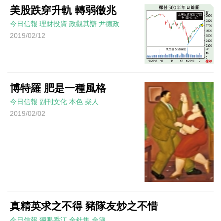
美股跌穿升軌 轉弱徵兆
今日信報
理財投資
政觀其辯
尹德政
2019/02/12
博特羅 肥是一種風格
今日信報
副刊文化
本色
柴人
2019/02/02
真精英求之不得 豬隊友炒之不惜
今日信報
獨眼香江
金針集
金箴