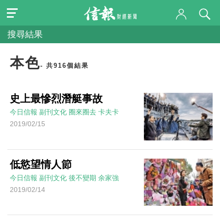
搜尋結果
本色
- 共916個結果
史上最慘烈潛艇事故
今日信報
副刊文化
圈來圈去
卡夫卡
2019/02/15
低慾望情人節
今日信報
副刊文化
後不變期
余家強
2019/02/14