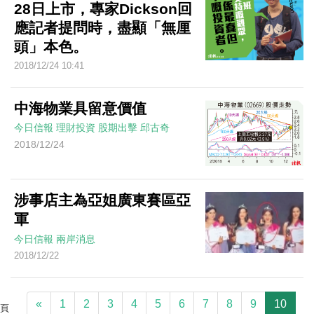
28日上市，專家Dickson回
應記者提問時，盡顯「無厘
頭」本色。
2018/12/24 10:41
中海物業具留意價值
今日信報
理財投資
股期出擊
邱古奇
2018/12/24
涉事店主為亞姐廣東賽區亞
軍
今日信報
兩岸消息
2018/12/22
«
1
2
3
4
5
6
7
8
9
10
頁