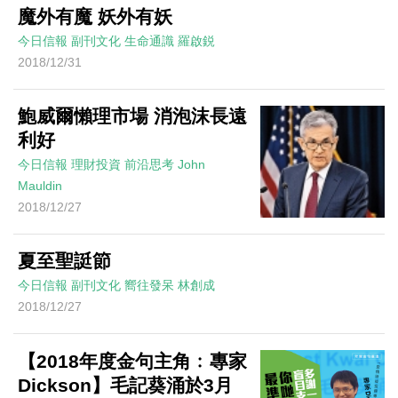
魔外有魔 妖外有妖
今日信報
副刊文化
生命通識
羅啟鋭
2018/12/31
鮑威爾懶理市場 消泡沫長遠
利好
今日信報
理財投資
前沿思考
John
Mauldin
2018/12/27
夏至聖誔節
今日信報
副刊文化
嚮往發呆
林創成
2018/12/27
【2018年度金句主角﹕專家
Dickson】毛記葵涌於3月