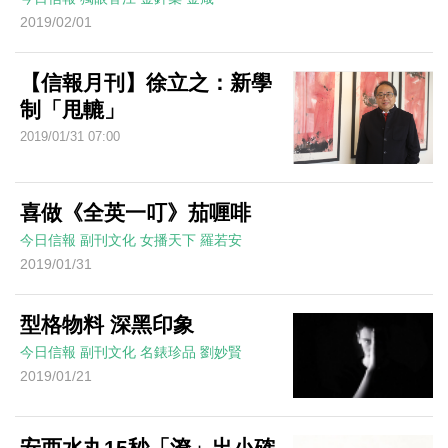
2019/02/01
【信報月刊】徐立之：新學
制「甩轆」
2019/01/31 07:00
喜做《全英一叮》茄喱啡
今日信報
副刊文化
女播天下
羅若安
2019/01/31
型格物料 深黑印象
今日信報
副刊文化
名錶珍品
劉妙賢
2019/01/21
安西水丸15秒「潦」出小確