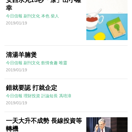
幸
今日信報
副刊文化
本色
柴人
2019/01/19
清湯羊腩煲
今日信報
副刊文化
飲情食趣
唯靈
2019/01/19
錯就要認 打就企定
今日信報
理財投資
計論短長
馮培漳
2019/01/19
一天大升不成勢 長線投資等
轉機