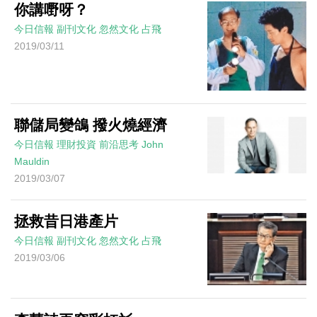
你講嘢呀？
今日信報
副刊文化
忽然文化
占飛
2019/03/11
聯儲局變鴿 撥火燒經濟
今日信報
理財投資
前沿思考
John
Mauldin
2019/03/07
拯救昔日港產片
今日信報
副刊文化
忽然文化
占飛
2019/03/06