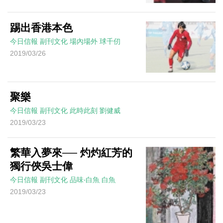
踢出香港本色
今日信報
副刊文化
場內場外
球千仞
2019/03/26
聚樂
今日信報
副刊文化
此時此刻
劉健威
2019/03/23
繁華入夢來── 灼灼紅芳的
獨行俠吳士偉
今日信報
副刊文化
品味‧白魚
白魚
2019/03/23