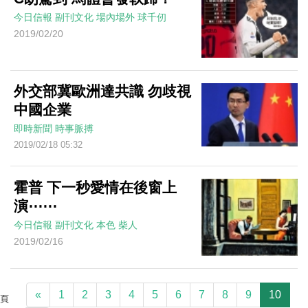
今日信報
副刊文化
場內場外
球千仞
2019/02/20
外交部冀歐洲達共識 勿歧視
中國企業
即時新聞
時事脈搏
2019/02/18 05:32
霍普 下一秒愛情在後窗上
演⋯⋯
今日信報
副刊文化
本色
柴人
2019/02/16
«
1
2
3
4
5
6
7
8
9
10
頁