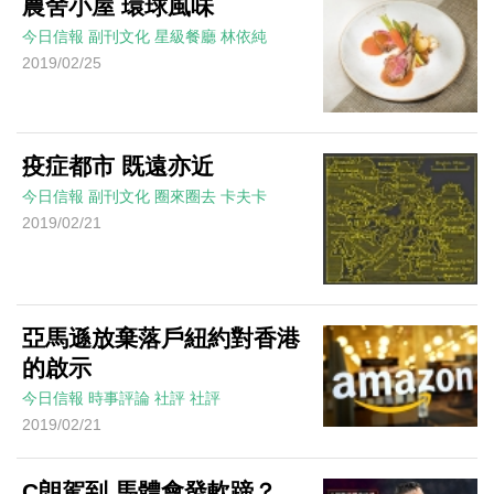
農舍小屋 環球風味
今日信報
副刊文化
星級餐廳
林依純
2019/02/25
疫症都市 既遠亦近
今日信報
副刊文化
圈來圈去
卡夫卡
2019/02/21
亞馬遜放棄落戶紐約對香港
的啟示
今日信報
時事評論
社評
社評
2019/02/21
C朗駕到 馬體會發軟蹄？