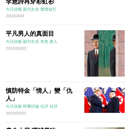
李慧詩再穿彩虹衫
今日信報
副刊文化
體壇短打
2019/03/04
平凡男人的真面目
今日信報
副刊文化
本色
柴人
2019/03/02
慎防特金「情人」變「仇
人」
今日信報
時事評論
社評
社評
2019/03/01