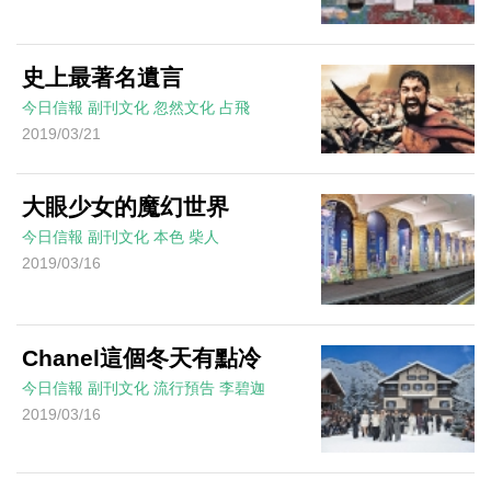
史上最著名遺言
今日信報
副刊文化
忽然文化
占飛
2019/03/21
大眼少女的魔幻世界
今日信報
副刊文化
本色
柴人
2019/03/16
Chanel這個冬天有點冷
今日信報
副刊文化
流行預告
李碧迦
2019/03/16