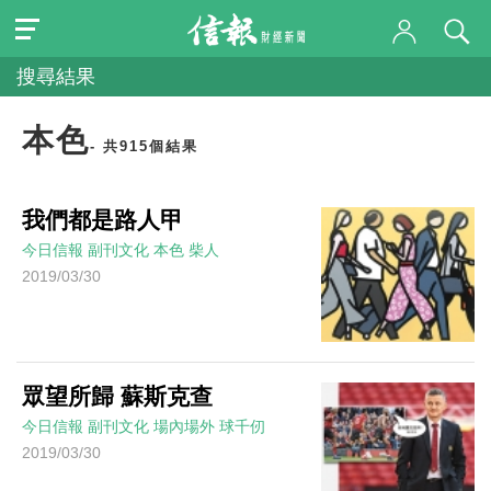
搜尋結果
本色
- 共915個結果
我們都是路人甲
今日信報
副刊文化
本色
柴人
2019/03/30
眾望所歸 蘇斯克查
今日信報
副刊文化
場內場外
球千仞
2019/03/30