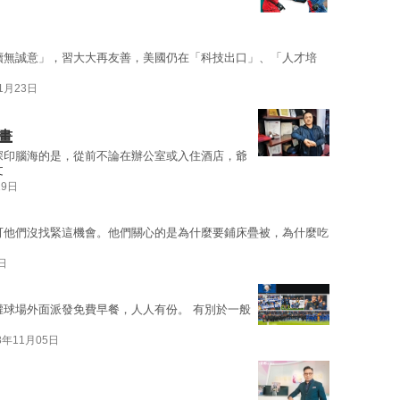
續無誠意」，習大大再友善，美國仍在「科技出口」、「人才培
11月23日
畫
深印腦海的是，從前不論在辦公室或入住酒店，爺
文
19日
可他們沒找緊這機會。他們關心的是為什麼要鋪床疊被，為什麼吃
日
權球場外面派發免費早餐，人人有份。 有別於一般
8年11月05日