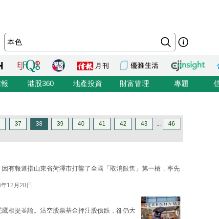
信報
港股360
地產投資
財富管理
專題
6
37
38
39
40
41
42
43
...
46
，因有報道指山東省菏澤市打響了全國「取消限售」第一槍，率先
8年12月20日
禿鷹相提並論。沽空股票基金押注股價跌，卻仍大