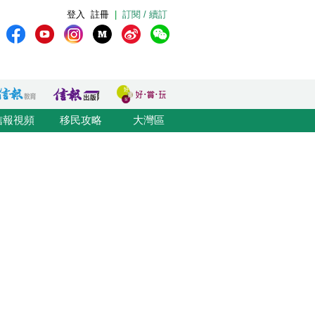
登入
註冊
|
訂閱 / 續訂
信報視頻
移民攻略
大灣區