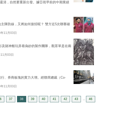
債還清，自然要重新出發。據亞視早前的中期業績
的主隊防線，又將如何接招呢？ 雙方近5次聯賽碰
8年11月03日
身影及賭神般玩弄着偽鈔的製作團隊，觀眾單是在兩
年11月03日
行、券商板塊的實力大增。經聯席總裁（Co-
8年11月03日
6
37
38
39
40
41
42
43
...
46