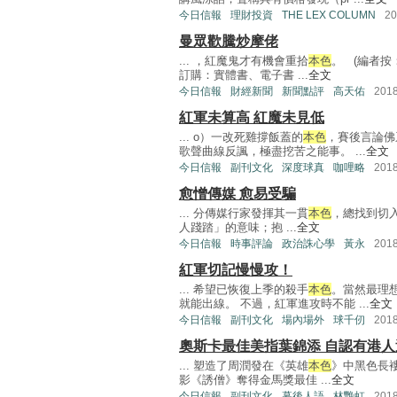
今日信報
理財投資
THE LEX COLUMN
2
曼眾歡騰炒摩佬
... ，紅魔鬼才有機會重拾
本色
。 (編者按
訂購：實體書、電子書 ...
全文
今日信報
財經新聞
新聞點評
高天佑
201
紅軍未算高 紅魔未見低
... o）一改死雞撐飯蓋的
本色
，賽後言論佛
歌聲曲線反諷，極盡挖苦之能事。 ...
全文
今日信報
副刊文化
深度球真
咖哩略
201
愈憎傳媒 愈易受騙
... 分傳媒行家發揮其一貫
本色
，總找到切
人踐踏」的意味；抱 ...
全文
今日信報
時事評論
政治誅心學
黃永
201
紅軍切記慢慢攻！
... 希望已恢復上季的殺手
本色
。當然最理
就能出線。 不過，紅軍進攻時不能 ...
全文
今日信報
副刊文化
場內場外
球千仞
201
奧斯卡最佳美指葉錦添 自認有港
... 塑造了周潤發在《英雄
本色
》中黑色長褸
影《誘僧》奪得金馬獎最佳 ...
全文
今日信報
副刊文化
幕後人語
林艷虹
201