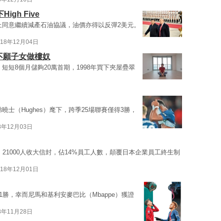
gh Five
上同意繼續減產石油協議，油價亦得以反彈2美元。
018年12月04日
不願子女做樓奴
短短8個月儲夠20萬首期，1998年買下夾屋疊翠
曉士（Hughes）麾下，跨季25場聯賽僅得3勝，
8年12月03日
21000人收大信封，佔14%員工人數，顛覆日本企業員工終生制
018年12月01日
1勝，幸而尼馬和基利安麥巴比（Mbappe）獲證
8年11月28日