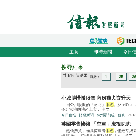
主頁
即時新聞
今日
搜尋結果
共 916 個結果
頁數：
1
...
35
3
小城博懵撤限售 內房雞犬皆升天
... 日公用股般的「耐防」
本色
。及至昨天
令到當地的地產上市 ...
全文
今日信報
財經新聞
神州最前線
穆真
201
英國零售慘淡 「空軍」虎視眈眈
... 趁低撈貨，極具掠奪者
本色
，也經常與
講風涼話，聲稱具有價格發現（pr ...
全文