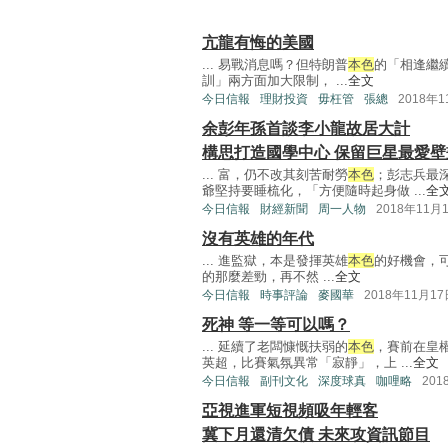
亢龍有悔的美國
... 易戰消息嗎？但特朗普
本色
的「相逢繼
訓」兩方面加大限制， ...
全文
今日信報
理財投資
毋枉管
張總
2018年
余彭年孫首談李小龍故居大計
構思打造國學中心 保留巨星最愛壁
... 富，仍不改其刻苦耐勞
本色
；彭志兵最
爺堅持要睡梳化，「方便隨時起身做 ...
全
今日信報
財經新聞
周一人物
2018年11月
沒有英雄的年代
... 進監獄，本是發揮英雄
本色
的好機會，
的那麼差勁，再不然 ...
全文
今日信報
時事評論
麥國華
2018年11月17
死神 等一等可以嗎？
... 延續了老闆慷慨扶弱的
本色
，賽前在皇
英超，比賽氣氛異常「寂靜」，上 ...
全文
今日信報
副刊文化
深度球真
咖哩略
201
亞視進軍短視頻吸年輕客
冀下月還清欠債 未來攻資訊節目