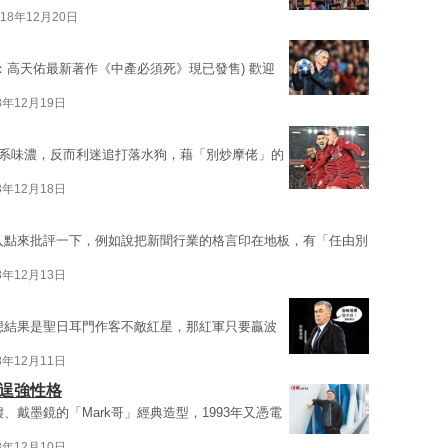
018年12月20日
：高天佑最新著作《中產必須死》現已發售) 歡迎
8年12月19日
系味濃，反而利迷追打落水狗，藉「別炒摩佬」的
8年12月18日
入點來批評一下，例如說把新聞行業的格言印在地板，有「任由別
8年12月13日
想結果是聖日耳門作客不敵紅星，那紅軍只要贏波
8年12月11日
人逞強性格
、戴墨鏡的「Mark哥」經典造型，1993年又憑電
8年12月10日