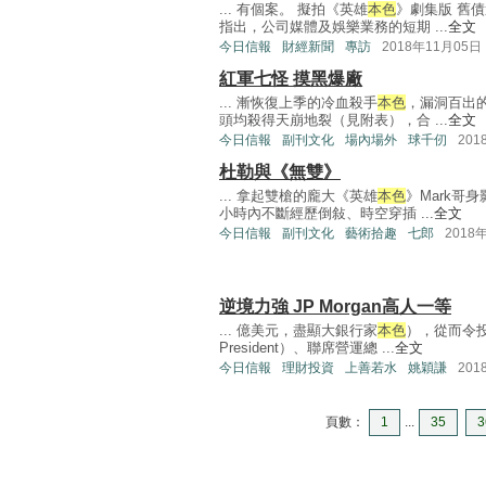
... 有個案。 擬拍《英雄
本色
》劇集版 舊
指出，公司媒體及娛樂業務的短期 ...
全文
今日信報
財經新聞
專訪
2018年11月05日
紅軍七怪 摸黑爆廠
... 漸恢復上季的冷血殺手
本色
，漏洞百出
頭均殺得天崩地裂（見附表），合 ...
全文
今日信報
副刊文化
場內場外
球千仞
201
杜勒與《無雙》
... 拿起雙槍的龐大《英雄
本色
》Mark哥
小時內不斷經歷倒敍、時空穿插 ...
全文
今日信報
副刊文化
藝術拾趣
七郎
2018
逆境力強 JP Morgan高人一等
... 億美元，盡顯大銀行家
本色
），從而令投
President）、聯席營運總 ...
全文
今日信報
理財投資
上善若水
姚穎謙
201
頁數：
1
...
35
3