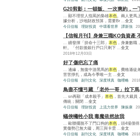
G20剪影︰一頓飯、一次爽約，一下Hi
... 顯不理世人指罵的梟雄
本色
。兩人更馬
據分析，沙地財政預算，需要Br ...
全文
今日信報
理財投資
中環看世界
譚新強
2
【信報月刊】身兼三職KO負資產 
... 續發揮「拚命十三郎」
本色
，身兼數職，
軒。「付款後銀行戶口只剩下 ...
全文
2018年12月03日
好了傷疤忘了痛
... 邊緣，無復中游黑馬的
本色
，費格遜徒弟
苦苦掙扎，成為今季唯一主 ...
全文
今日信報
副刊文化
深度球真
咖哩略
201
鳥盡不懂弓藏 「老外一哥」拉下馬
... sn再顯「成本殺手」
本色
，首先大裁員，
傳統；關閉 ...
全文
今日信報
理財投資
上流力世界
陳振康
2
蟻俠犧牲小我 毒魔依然故我
... 歐聯擺脫不了門口狗的
本色
，頭4場僅得
實傷勢已無大礙，周三與卡雲 ...
全文
今日信報
副刊文化
深度球真
咖哩略
201