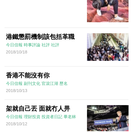
港鐵懲罰機制該包括革職
今日信報
時事評論
社評
社評
2018/10/18
香港不能沒有你
今日信報
副刊文化
官滾江湖
歷名
2018/10/13
架就自己丟 面就冇人畀
今日信報
理財投資
投資者日記
畢老林
2018/10/12