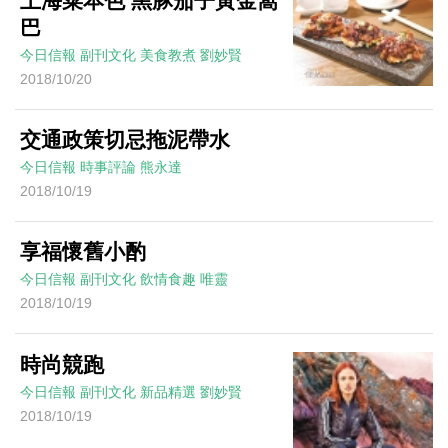
上海菜本色 黑豚茄子黃金窩
巴
今日信報
副刊文化
美食教煮
劉妙賢
2018/10/20
交通政策切忌拖泥帶水
今日信報
時事評論
熊永達
2018/10/19
享福懷舊小酌
今日信報
副刊文化
飲情食趣
唯靈
2018/10/19
時尚競跑
今日信報
副刊文化
新品精選
劉妙賢
2018/10/19