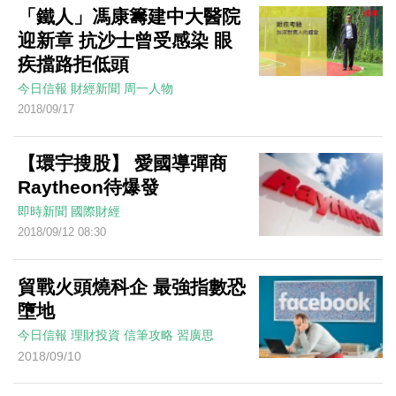
「鐵人」馮康籌建中大醫院
迎新章 抗沙士曾受感染 眼
疾擋路拒低頭
今日信報
財經新聞
周一人物
2018/09/17
【環宇搜股】 愛國導彈商
Raytheon待爆發
即時新聞
國際財經
2018/09/12 08:30
貿戰火頭燒科企 最強指數恐
墮地
今日信報
理財投資
信筆攻略
習廣思
2018/09/10