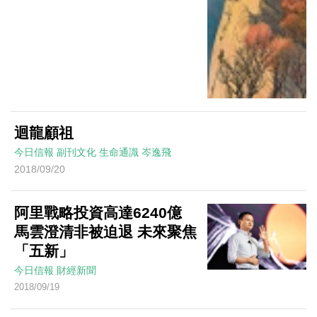
迴龍顧祖
今日信報
副刊文化
生命通識
岑逸飛
2018/09/20
阿里戰略投資高達6240億
馬雲澄清非被迫退 未來聚焦
「五新」
今日信報
財經新聞
2018/09/19