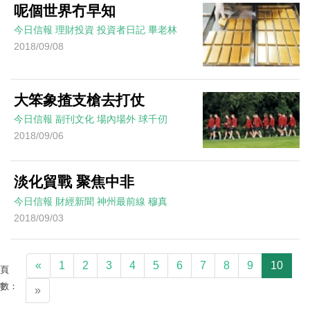
呢個世界冇早知
今日信報
理財投資
投資者日記
畢老林
2018/09/08
大笨象揸支槍去打仗
今日信報
副刊文化
場內場外
球千仞
2018/09/06
淡化貿戰 聚焦中非
今日信報
財經新聞
神州最前線
穆真
2018/09/03
«
1
2
3
4
5
6
7
8
9
10
頁
數：
»