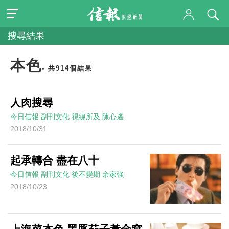
搜尋結果
本色
- 共914個結果
人肉搜尋
今日信報
副刊文化
視線所及
陳心遙
2018/10/31
起承轉合 盡在八十
今日信報
副刊文化
後不變期
余家強
2018/10/23