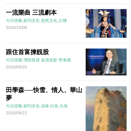
一流樂曲 三流劇本
今日信報
副刊文化
忽然文化
占飛
2018/10/08
跟住首富揀靚股
今日信報
理財投資
金池光影
李海潮
2018/09/29
田學森──快雪、情人、華山
夢
今日信報
副刊文化
品味‧白魚
白魚
2018/09/22