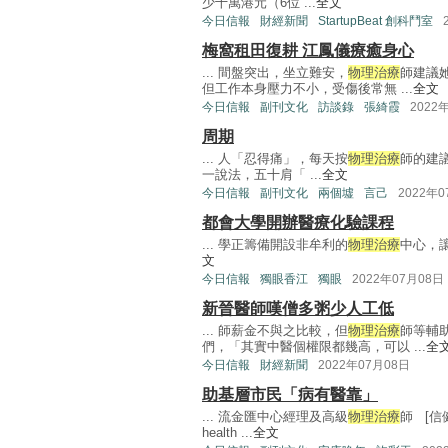
少十萬港元（6位 ...
全文
今日信報
財經新聞
StartupBeat 創科鬥室
梅窩租田復耕 江鳳儀療癒身心
... 間盤突出，坐立難安，
物理治療
師建議
但工作本身壓力不小，受傷後常無 ...
全文
今日信報
副刊文化
訪談錄
張綺霞
2022
周期
... 人「忍得痛」，每天按
物理治療
師的建
一說法，五十肩「 ...
全文
今日信報
副刊文化
兩個墟
言己
2022年
都會大學開辦醫療化驗課程
... 學正籌備開設非牟利的
物理治療
中心，讓
文
今日信報
獨眼香江
獨眼
2022年07月08日
新晉醫師嘆僧多粥少人工低
... 師薪金不與之比較，但
物理治療
師等輔
們，「其實中醫個權限都幾高，可以 ...
全
今日信報
財經新聞
2022年07月08日
助基層市民「病有醫靠」
... 流金匯中心經理及高級
物理治療
師 [
health ...
全文