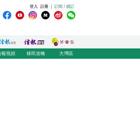
登入
註冊
|
訂閱 / 續訂
信報視頻
移民攻略
大灣區