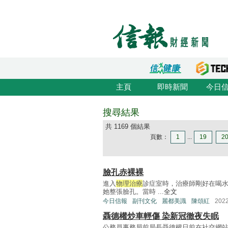
主頁
即時新聞
今日
搜尋結果
共 1169 個結果
頁數：
1
...
19
2
臉孔赤裸裸
進入
物理治療
診症室時，治療師剛好在喝
她整張臉孔。當時 ...
全文
今日信報
副刊文化
麗都美識
陳頌紅
202
聶德權炒車輕傷 染新冠徹夜失眠
公務員事務局前局長聶德權日前在社交網