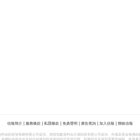
|
|
|
|
|
|
信報簡介
服務條款
私隱條款
免責聲明
廣告查詢
加入信報
聯絡信報
資料由財經智珠網有限公司提供。期貨指數資料由天滙財經有限公司提供。外滙及黃金報價由
，本網站內容亦並非就任何個別投資者的特定投資目標、財務狀況及個別需要而編製。投資者