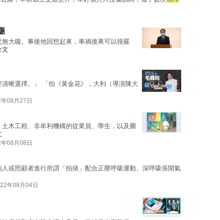
傷
已無大礙。事後他回想起來，車禍後果可以很嚴
全文
要清晰選擇。」 「拍《黃金花》，大利（導演陳大
2年08月27日
、土木工程、非牟利機構的從業員、學生，以及圖
文
2年08月08日
病人或照顧者進行所謂「拍痰」配合正壓呼吸運動、深呼吸張開氣
022年08月04日