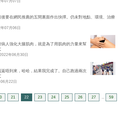
2年07月07日
最後要在網民推薦的五間裏面作出抉擇。仍未對地點、環境、治療
2年07月06日
替病人強化大腿肌肉，就是為了用肌肉的力量來幫
文
2022年06月30日
我返唔到來，哈哈，結果我完成了。自己跑過兩次
文
年06月22日
0
21
22
23
24
25
26
27
...
59