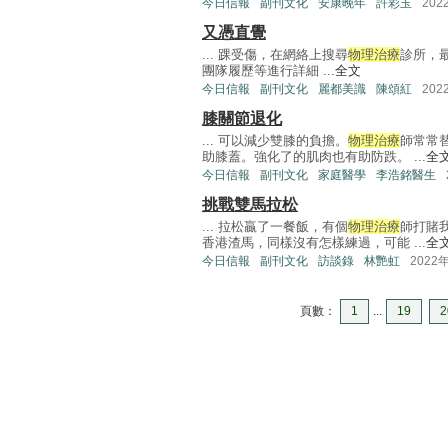
今日信報
副刊文化
安康晚年
許彩玉
202
又憑直覺
... 踝受傷，在網絡上搜尋
物理治療
診所，
團隊履歷等進行詳細 ...
全文
今日信報
副刊文化
麗都美識
陳頌紅
202
膝關節退化
... 可以減少雙膝的負擔。
物理治療
師常常
助膝蓋。強化了的肌肉也有助防跌。 ...
全
今日信報
副刊文化
家庭醫學
李浩銘醫生
挑戰雙馬拉松
... 拉松贏了一餐飯，有個
物理治療
師打賭
香港渣馬，同樣沒有怎樣練過，可能 ...
全
今日信報
副刊文化
訪談錄
林艷虹
2022
頁數：
1
...
19
2