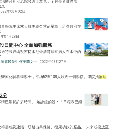
業治療師和安老院舍護士意見，了解長者實際需
全文
2022年08月02日
體育學院主席林大輝更獲金紫荊星章，足證政府在
文
2年07月28日
設日間中心 全面加強服務
透過特製玻璃視窗從水池外清楚觀察病人在水中的
文
 陳嘉麟先生 何美蘭女士
2022年07月27日
及醫療化驗科學學士，平均52至109人競逐一個學額。學院指
物理
3分
事情已消耗許多時間。 她謙虛的說：「日程表已經
取得靈感及建議，研發出具保健、復康功效的產品。 未來或投放至