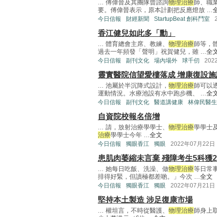
... 傅偉晉及其團隊曾諮詢
物理治療
師、職
要。傅偉晉表示，原本計劃把反應燈放 ...
今日信報
財經新聞
StartupBeat 創科鬥室
香江健兒如此多「勳」
... 體育總會主席、教練、
物理治療
師等，
過去一年頻發「聲明」祝賀健兒，雖 ...
全
今日信報
副刊文化
場內場外
球千仞
202
靈實醫院信望愛樓落成 增康復設施
... 池屬於半沉降式設計，
物理治療
師可以
運動情況。水療池設有水中跑步機、 ...
全
今日信報
副刊文化
醫道講健康
林偉民醫生
自資院校報名倍增
... 請，放射治療學學士、
物理治療
學學士
治療
學學士今年 ...
全文
今日信報
獨眼香江
獨眼
2022年07月22日
患肌肉萎縮未言棄 殘障考生5科獲2
... 她每日吃飯、洗澡、做
物理治療
等日常
排得好緊，但讀極都差啲。」今次 ...
全文
今日信報
獨眼香江
獨眼
2022年07月21日
堅持本土製造 涉足復康市場
... 權坦言，不時從醫護、
物理治療
師身上