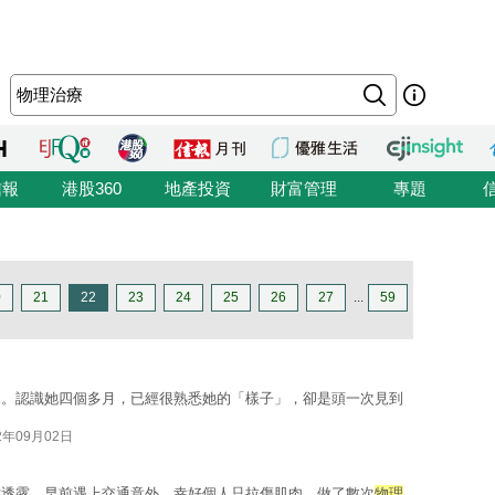
信報
港股360
地產投資
財富管理
專題
0
21
22
23
24
25
26
27
...
59
水。認識她四個多月，已經很熟悉她的「樣子」，卻是頭一次見到
2年09月02日
站透露，早前遇上交通意外，幸好個人只拉傷肌肉，做了數次
物理