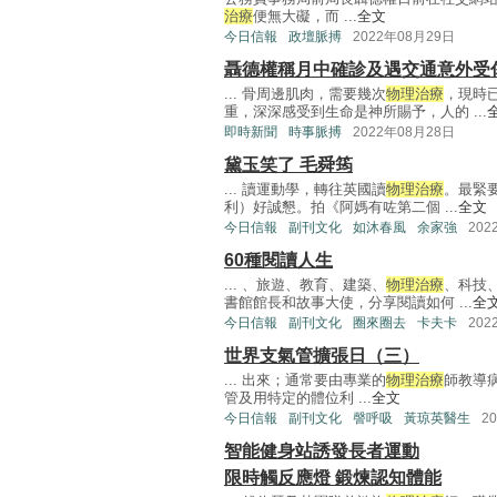
治療
便無大礙，而 ...
全文
今日信報
政壇脈搏
2022年08月29日
聶德權稱月中確診及遇交通意外受
... 骨周邊肌肉，需要幾次
物理治療
，現時
重，深深感受到生命是神所賜予，人的 ...
即時新聞
時事脈搏
2022年08月28日
黛玉笑了 毛舜筠
... 讀運動學，轉往英國讀
物理治療
。最緊
利）好誠懇。拍《阿媽有咗第二個 ...
全文
今日信報
副刊文化
如沐春風
余家強
202
60種閱讀人生
... 、旅遊、教育、建築、
物理治療
、科技
書館館長和故事大使，分享閱讀如何 ...
全
今日信報
副刊文化
圈來圈去
卡夫卡
202
世界支氣管擴張日（三）
... 出來；通常要由專業的
物理治療
師教導
管及用特定的體位利 ...
全文
今日信報
副刊文化
謦呼吸
黃琼英醫生
2
智能健身站誘發長者運動
限時觸反應燈 鍛煉認知體能