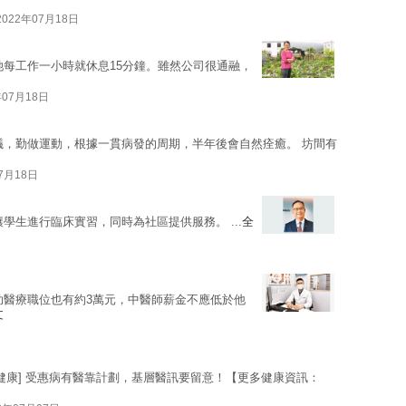
2022年07月18日
她每工作一小時就休息15分鐘。雖然公司很通融，
年07月18日
議，勤做運動，根據一貫病發的周期，半年後會自然痊癒。 坊間有
07月18日
學生進行臨床實習，同時為社區提供服務。 ...
全
助醫療職位也有約3萬元，中醫師薪金不應低於他
文
信健康] 受惠病有醫靠計劃，基層醫訊要留意！【更多健康資訊：