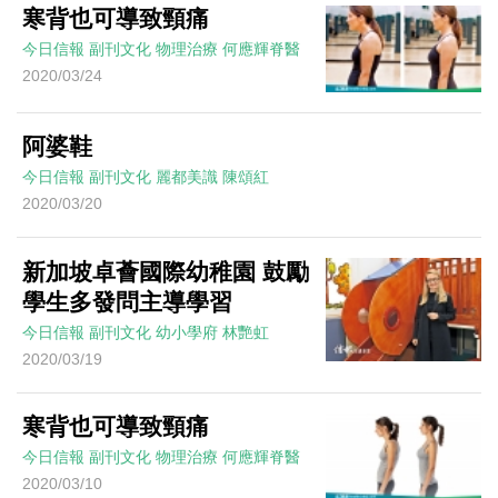
寒背也可導致頸痛
今日信報
副刊文化
物理治療
何應輝脊醫
2020/03/24
阿婆鞋
今日信報
副刊文化
麗都美識
陳頌紅
2020/03/20
新加坡卓薈國際幼稚園 鼓勵
學生多發問主導學習
今日信報
副刊文化
幼小學府
林艷虹
2020/03/19
寒背也可導致頸痛
今日信報
副刊文化
物理治療
何應輝脊醫
2020/03/10