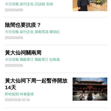
今日信報
副刊文化
訪談錄
吳雄
2020/04/08
陰間也要抗疫？
今日信報
副刊文化
麗都美識
陳頌紅
2020/04/06
黃大仙祠關兩周
今日信報
獨眼香江
獨眼香江
紀曉風
2020/03/30
黃大仙祠下周一起暫停開放
14天
即時新聞
時事脈搏
2020/03/28 02:34