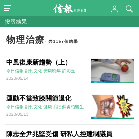
搜尋結果
物理治療
- 共1167個結果
中風復康新趨勢（上）
今日信報
副刊文化
安康晚年
許彩玉
2020/05/14
運動不當致膝關節退化
今日信報
副刊文化
健康手記
蘇勇柏醫生
2020/05/13
陳志全尹兆堅受傷 研私人控建制議員