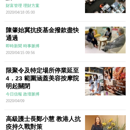
財富管理
理財方案
2020/04/18 05:00
陳肇始冀抗疫基金撥款盡快
通過
即時新聞
時事脈搏
2020/04/15 09:56
限聚令及特定場所停業延至
4．23 範圍涵蓋美容按摩院
明起關閉
今日信報
政壇脈搏
2020/04/09
高級護士長鄭小慧 教港人抗
疫持久戰對策