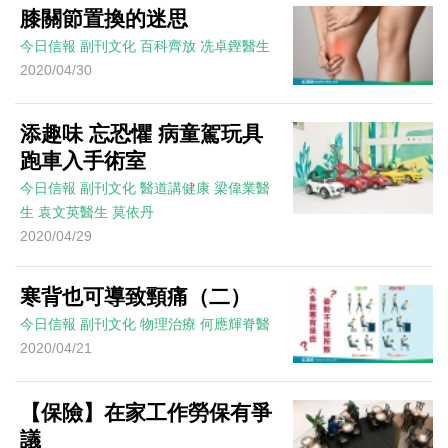
膝關節置換的迷思
今日信報
副刊文化
百科齊放
冼卓鏗醫生
2020/04/30
添趣味 忘恐懼 病童駕玩具
跑車入手術室
今日信報
副刊文化
醫道講健康
梁偉業醫
生 袁文英醫生 莫依丹
2020/04/29
寒背也可導致頸痛（二）
今日信報
副刊文化
物理治療
何應輝脊醫
2020/04/21
【保險】在家工作勞保有爭
議