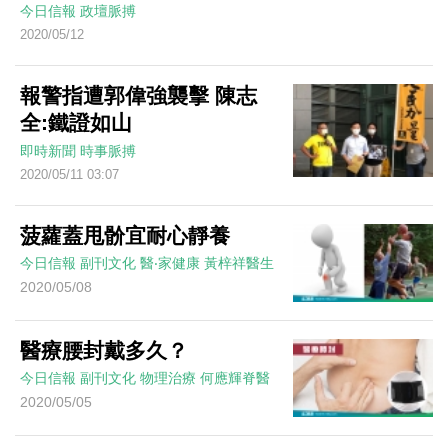
今日信報
政壇脈搏
2020/05/12
報警指遭郭偉強襲擊 陳志
全:鐵證如山
即時新聞
時事脈搏
2020/05/11 03:07
菠蘿蓋甩骱宜耐心靜養
今日信報
副刊文化
醫‧家健康
黃梓祥醫生
2020/05/08
醫療腰封戴多久？
今日信報
副刊文化
物理治療
何應輝脊醫
2020/05/05