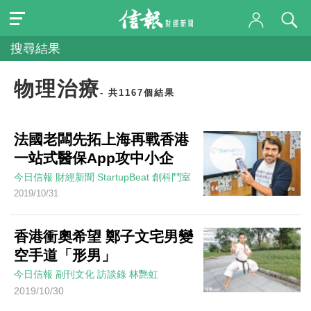
搜尋結果
物理治療
- 共1167個結果
法國老闆先拓上海再戰香港
一站式醫保App攻中小企
今日信報
財經新聞
StartupBeat 創科鬥室
2019/10/31
香港衝奧希望 鄭子文宅男變
空手道「形男」
今日信報
副刊文化
訪談錄
林艷虹
2019/10/30