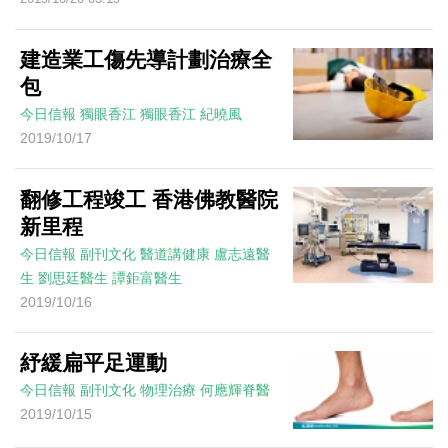
建造業工傷先導計劃治療全
包
今日信報
獨眼香江
獨眼香江
紀曉風
2019/10/17
翻修工程竣工 香港佛教醫院
新里程
今日信報
副刊文化
醫道講健康
盧志遠醫
生 劉思廷醫生 譚鉅富醫生
2019/10/16
紓緩扁平足運動
今日信報
副刊文化
物理治療
何應輝脊醫
2019/10/15