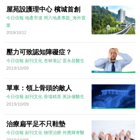
屋苑設護理中心 檳城首創
今日信報
地產市道
周六地產專題_海外置
業
2019/10/12
壓力可致認知障礙症？
今日信報
副刊文化
杏林筆記
雷永昌醫生
2019/10/09
單車：領上骨頭的敵人
今日信報
副刊文化
骨場精英
黃詠儀醫生
2019/10/09
治療扁平足不只鞋墊
今日信報
副刊文化
物理治療
何應輝脊醫