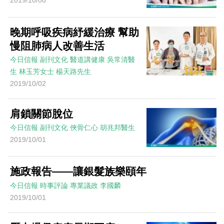
2019/10/08
晚期呼吸疾病紓緩治療 幫助
慢阻肺病人改善生活
今日信報
副刊文化
醫道講健康
吳常清醫
生 林玉芳女士 楊天路先生
2019/10/02
肩鎖關節脫位
今日信報
副刊文化
俠骨仁心
胡兆邦醫生
2019/10/01
施政報告——讓銀髮族樂頤年
今日信報
時事評論
專業議政
李國麟
2019/10/01