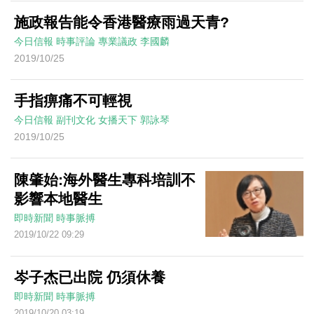
施政報告能令香港醫療雨過天青?
今日信報
時事評論
專業議政
李國麟
2019/10/25
手指痹痛不可輕視
今日信報
副刊文化
女播天下
郭詠琴
2019/10/25
陳肇始:海外醫生專科培訓不
影響本地醫生
即時新聞
時事脈搏
2019/10/22 09:29
岑子杰已出院 仍須休養
即時新聞
時事脈搏
2019/10/20 03:19