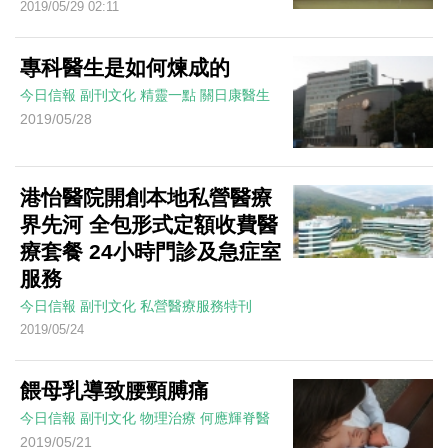
2019/05/29 02:11
專科醫生是如何煉成的
今日信報
副刊文化
精靈一點
關日康醫生
2019/05/28
港怡醫院開創本地私營醫療
界先河 全包形式定額收費醫
療套餐 24小時門診及急症室
服務
今日信報
副刊文化
私營醫療服務特刊
2019/05/24
餵母乳導致腰頸膊痛
今日信報
副刊文化
物理治療
何應輝脊醫
2019/05/21