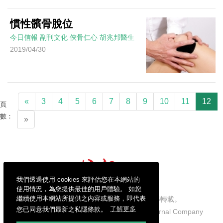
慣性髕骨脫位
今日信報
副刊文化
俠骨仁心
胡兆邦醫生
2019/04/30
«
3
4
5
6
7
8
9
10
11
12
頁
數：
»
我們透過使用 cookies 來評估您在本網站的
使用情況，為您提供最佳的用戶體驗。 如您
繼續使用本網站所提供之內容或服務，即代表
信報財經新聞有限公司版權所有，不得轉載。
您已同意我們最新之私隱條款。
了解更多
Copyright © 2026 Hong Kong Economic Journal Company