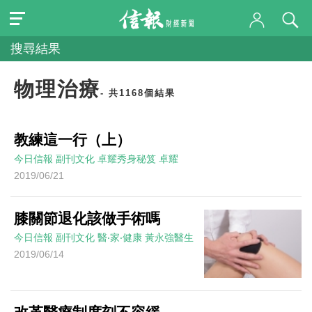
搜尋結果
物理治療
- 共1168個結果
教練這一行（上）
今日信報
副刊文化
卓耀秀身秘笈
卓耀
2019/06/21
膝關節退化該做手術嗎
今日信報
副刊文化
醫‧家‧健康
黃永強醫生
2019/06/14