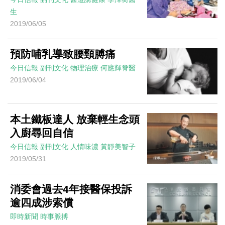
生
2019/06/05
預防哺乳導致腰頸膊痛
今日信報
副刊文化
物理治療
何應輝脊醫
2019/06/04
本土鐵板達人 放棄輕生念頭
入廚尋回自信
今日信報
副刊文化
人情味濃
黃靜美智子
2019/05/31
消委會過去4年接醫保投訴
逾四成涉索償
即時新聞
時事脈搏