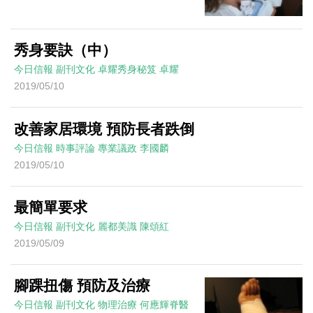
秀身要訣（中）
今日信報
副刊文化
卓耀秀身秘笈
卓耀
2019/05/10
改善家居環境 預防長者跌倒
今日信報
時事評論
專業議政
李國麟
2019/05/10
最簡單要求
今日信報
副刊文化
麗都美識
陳頌紅
2019/05/09
腳踝扭傷 預防及治療
今日信報
副刊文化
物理治療
何應輝脊醫