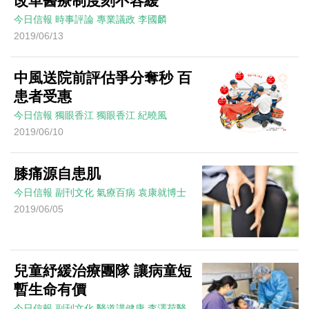
改革醫療制度刻不容緩
今日信報
時事評論
專業議政
李國麟
2019/06/13
中風送院前評估爭分奪秒 百
患者受惠
今日信報
獨眼香江
獨眼香江
紀曉風
2019/06/10
膝痛源自患肌
今日信報
副刊文化
氣療百病
袁康就博士
2019/06/05
兒童紓緩治療團隊 讓病童短
暫生命有價
今日信報
副刊文化
醫道講健康
李澤荷醫