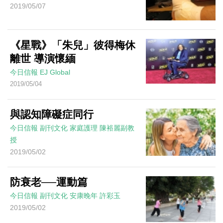
2019/05/07
《星戰》「朱兒」彼得梅休
離世 導演懷緬
今日信報
EJ Global
2019/05/04
與認知障礙症同行
今日信報
副刊文化
家庭護理
陳裕麗副教
授
2019/05/02
防衰老──運動篇
今日信報
副刊文化
安康晚年
許彩玉
2019/05/02