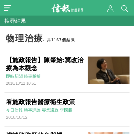
搜尋結果
物理治療
- 共1167個結果
【施政報告】陳肇始:冀改治
療為本觀念
即時新聞
時事脈搏
2018/10/12 10:51
看施政報告醫療衞生政策
今日信報
時事評論
專業議政
李國麟
2018/10/12