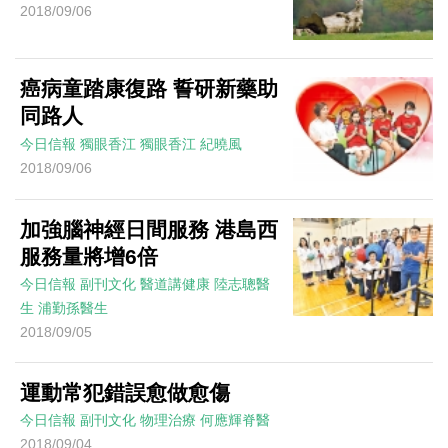
2018/09/06
癌病童踏康復路 誓研新藥助
同路人
今日信報
獨眼香江
獨眼香江
紀曉風
2018/09/06
加強腦神經日間服務 港島西
服務量將增6倍
今日信報
副刊文化
醫道講健康
陸志聰醫
生 浦勤孫醫生
2018/09/05
運動常犯錯誤愈做愈傷
今日信報
副刊文化
物理治療
何應輝脊醫
2018/09/04