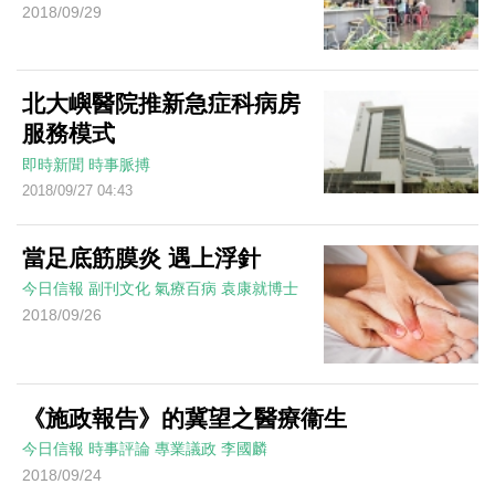
2018/09/29
北大嶼醫院推新急症科病房
服務模式
即時新聞
時事脈搏
2018/09/27 04:43
當足底筋膜炎 遇上浮針
今日信報
副刊文化
氣療百病
袁康就博士
2018/09/26
《施政報告》的冀望之醫療衞生
今日信報
時事評論
專業議政
李國麟
2018/09/24