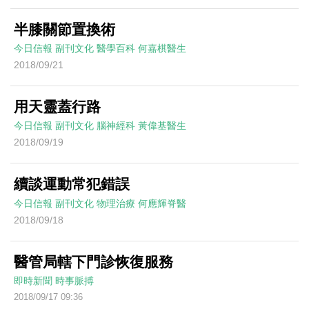
半膝關節置換術
今日信報
副刊文化
醫學百科
何嘉棋醫生
2018/09/21
用天靈蓋行路
今日信報
副刊文化
腦神經科
黃偉基醫生
2018/09/19
續談運動常犯錯誤
今日信報
副刊文化
物理治療
何應輝脊醫
2018/09/18
醫管局轄下門診恢復服務
即時新聞
時事脈搏
2018/09/17 09:36