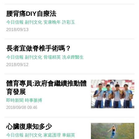
腰背痛DIY自療法
今日信報
副刊文化
安康晚年
許彩玉
2018/09/13
長者宜做脊椎手術嗎？
今日信報
副刊文化
骨場精英
冼卓鏗醫生
2018/09/12
體育專員:政府會繼續推動體
育發展
即時新聞
時事脈搏
2018/09/08 09:46
心臟復康知多少
今日信報
副刊文化
家庭護理
車錫英