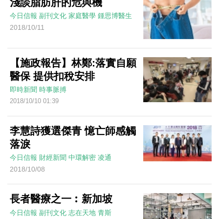
淺談脂肪肝的危與機
今日信報
副刊文化
家庭醫學
鍾思博醫生
2018/10/11
【施政報告】林鄭:落實自願
醫保 提供扣稅安排
即時新聞
時事脈搏
2018/10/10 01:39
李慧詩獲選傑青 憶亡師感觸
落淚
今日信報
財經新聞
中環解密
凌通
2018/10/08
長者醫療之一︰新加坡
今日信報
副刊文化
志在天地
青斯