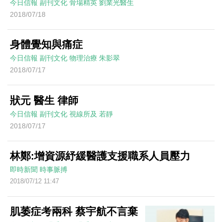
今日信報
副刊文化
骨場精英
劉業光醫生
2018/07/18
身體覺知與痛症
今日信報
副刊文化
物理治療
朱影翠
2018/07/17
狀元 醫生 律師
今日信報
副刊文化
視線所及
若靜
2018/07/17
林鄭:增資源紓緩醫護支援職系人員壓力
即時新聞
時事脈搏
2018/07/12 11:47
肌萎症考兩科 蔡宇航不言棄