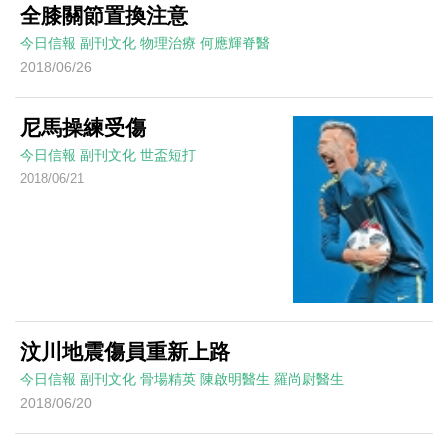
全膝關節置換注意
今日信報
副刊文化
物理治療
何應輝脊醫
2018/06/26
尼馬操練受傷
今日信報
副刊文化
世盃短打
2018/06/21
汶川地震傷員重新上路
今日信報
副刊文化
骨場精英
陳啟明醫生 羅尚尉醫生
2018/06/20