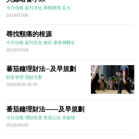
今日信報
副刊文化
商戰體壇
玄火
2018/07/06
尋找頸痛的根源
今日信報
副刊文化
痛症
唐家輝醫生
2018/07/04
蕃茄鐘理財法─及早規劃
財富管理
理財方案
2018/06/30 05:00
番茄鐘理財法——及早規劃
今日信報
理財投資
投資心法
卓啟雄
2018/06/30