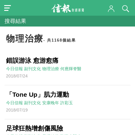
搜尋結果
物理治療
- 共1168個結果
錯誤游泳 愈游愈痛
今日信報
副刊文化
物理治療
何應輝脊醫
2018/07/24
「Tone Up」肌力運動
今日信報
副刊文化
安康晚年
許彩玉
2018/07/19
足球狂熱增創傷風險