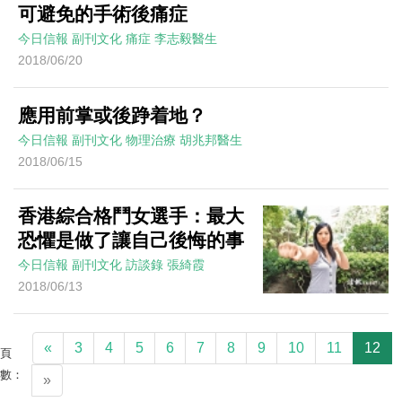
可避免的手術後痛症
今日信報
副刊文化
痛症
李志毅醫生
2018/06/20
應用前掌或後踭着地？
今日信報
副刊文化
物理治療
胡兆邦醫生
2018/06/15
香港綜合格鬥女選手：最大
恐懼是做了讓自己後悔的事
今日信報
副刊文化
訪談錄
張綺霞
2018/06/13
«
3
4
5
6
7
8
9
10
11
12
頁
數：
»