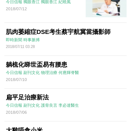
今日信報
獨眼香江
獨眼香江
紀曉風
2018/07/12
肌肉萎縮症DSE考生蔡宇航冀當攝影師
即時新聞
時事脈搏
2018/07/11 03:28
躺梳化睇世盃易有腰患
今日信報
副刊文化
物理治療
何應輝脊醫
2018/07/10
扁平足治療新法
今日信報
副刊文化
護骨良言
李必達醫生
2018/07/06
大雞唔食小米