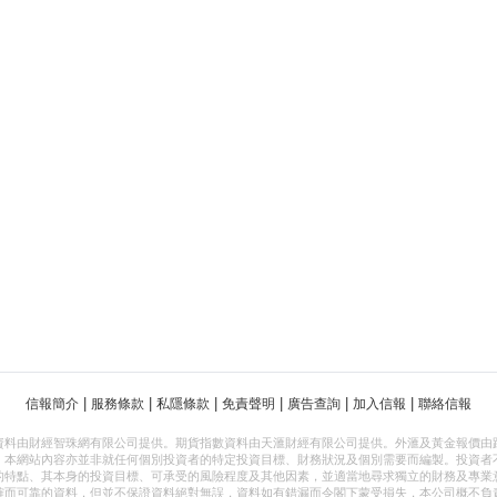
|
|
|
|
|
|
信報簡介
服務條款
私隱條款
免責聲明
廣告查詢
加入信報
聯絡信報
資料由財經智珠網有限公司提供。期貨指數資料由天滙財經有限公司提供。外滙及黃金報價由
，本網站內容亦並非就任何個別投資者的特定投資目標、財務狀況及個別需要而編製。投資者
的特點、其本身的投資目標、可承受的風險程度及其他因素，並適當地尋求獨立的財務及專業
確而可靠的資料，但並不保證資料絕對無誤，資料如有錯漏而令閣下蒙受損失，本公司概不負