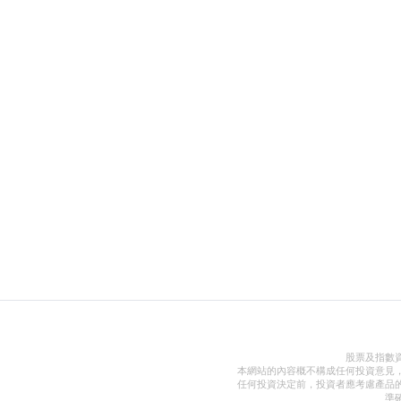
股票及指數
本網站的內容概不構成任何投資意見
任何投資決定前，投資者應考慮產品
準