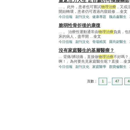
重返活力人生 近百歲仍可換膝關節
... 。此外，患者也可嘗試
物理治療
，又或
開始轉壞，患者仍可透過內窺鏡修 ...
全文
今日信報
副刊文化
健康專題
魏垚鑫醫生
脆弱性骨折後的康復
... 。 治療性運動通常由
物理治療
負責，包
床的病人，盡早開 ...
全文
今日信報
副刊文化
骨場精英
羅尚尉醫生
沒有家庭醫生的基層醫療？
... 背痛/膊頭痛，直接做
物理治療
不好嗎？
啊！」為何要先見家庭醫生呢？直接 ...
全
今日信報
副刊文化
家庭醫學
顏寶倫醫生
頁數：
1
...
47
4