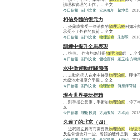
護理和管理的工作， ...
全文
今日信報
副刊文化
安康晚年
趙坤美
201
相信身體的復元力
... 炎藥或接受一些消炎的
物理治療
例如冷
承受不了外在的負荷 ...
全文
今日信報
副刊文化
物理治療
朱影翠
201
訓練中提升全馬表現
... 準備。 作者均為註冊
物理治療
師 ...
全
今日信報
副刊文化
體檢百科
羅玉雄 方曉
水中做運動紓關節痛
... 走動的病人在水中接受
物理治療
。即使
水療池水溫度介乎攝 ...
全文
今日信報
副刊文化
物理治療
何應輝脊醫
現今世界要玩得精
... 到手指公受傷，手術加
物理治療
，停了半
文
今日信報
理財投資
方如玉帥
方卓如
201
久違了的北京（四）
... 近我因左腳痛而需要做
物理治療
，
物理
及盆骨也會好一些。餐館的硬件是裝 ...
全
今日信報
副刊文化
食家講場
大師姐
201