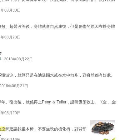
8年08月30日
熱敷、超聲波等後，身體就會自然康復，但是創傷的原因在於身體
8年08月28日
文
輝
2018年08月22日
不懂游泳，就算只是在池邊踢水或在水中散步，對身體都有好處。
2018年08月21日
年。復出後，就係再上Penn & Teller，證明毋須收山。《全 ...
全
8年08月20日
治療
師建議我坐木椅，不要坐軟的梳化椅，對背部
文
8年08月16日