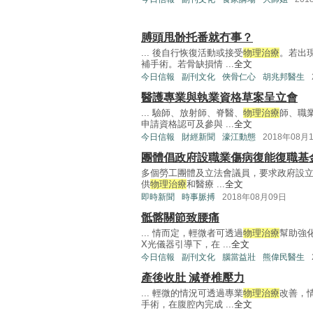
膊頭甩骱托番就冇事？
... 後自行恢復活動或接受
物理治療
。若出
補手術。若骨缺損情 ...
全文
今日信報
副刊文化
俠骨仁心
胡兆邦醫生
醫護專業與執業資格草案呈立會
... 驗師、放射師、脊醫、
物理治療
師、職
申請資格認可及參與 ...
全文
今日信報
財經新聞
濠江動態
2018年08月
團體倡政府設職業傷病復能復職基
多個勞工團體及立法會議員，要求政府設
供
物理治療
和醫療 ...
全文
即時新聞
時事脈搏
2018年08月09日
骶髂關節致腰痛
... 情而定，輕微者可透過
物理治療
幫助強
X光儀器引導下，在 ...
全文
今日信報
副刊文化
腦當益壯
熊偉民醫生
產後收肚 減脊椎壓力
... 輕微的情況可透過專業
物理治療
改善，
手術，在腹腔內完成 ...
全文