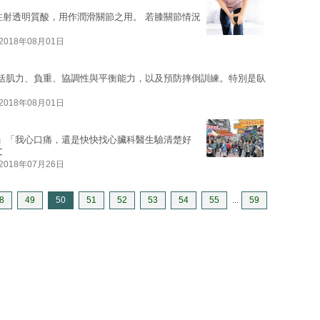
注射透明質酸，用作潤滑關節之用。 若膝關節情況
2018年08月01日
括肌力、負重、協調性與平衡能力，以及預防摔倒訓練。特別是臥
2018年08月01日
」「我心口痛，還是快快找心臟科醫生驗清楚好
文
2018年07月26日
8
49
50
51
52
53
54
55
...
59