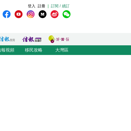
登入
註冊
|
訂閱 / 續訂
信報視頻
移民攻略
大灣區