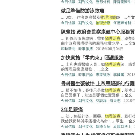
今日信報
副刊文化
整形外科
陳肖龍醫生
做足準備防游泳致痛
... 0次。 作者為脊醫及
物理治療
師 ...
全文
今日信報
副刊文化
物理治療
何應輝脊醫
陳肇始:政府會監察康健中心服務質
... 但倘若市民患病，需要
物理治療
、藥劑
由非政府機構提供的服務收費水平， ...
全
即時新聞
時事脈搏
2018年08月04日
加快實施「零約束」照護服務
... 士和專職醫療人員，如
物理治療
師、職
的護理及復康服務， ...
全文
今日信報
時事評論
專業議政
李國麟
201
骨科醫生張敏怡 上帝恩賜夢幻行
... 犢不怕痛，賽後只是做
物理治療
，基本
自己受傷了，知道是哪個位置受傷 ...
全文
今日信報
副刊文化
訪談錄
潘天惠
2018
3年足跟痛
... 法，包括針灸、西藥、
物理治療
、跌打
我估我仍然與疼痛相依為命！」覃生 ...
全
今日信報
副刊文化
氣療百病
袁康就博士