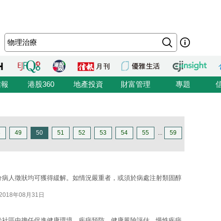
信報
港股360
地產投資
財富管理
專題
8
49
50
51
52
53
54
55
...
59
分病人徵狀均可獲得緩解。如情況嚴重者，或須於病處注射類固醇
2018年08月31日
於社區中擔任促進健康環境、疾病預防、健康風險評估、慢性疾病