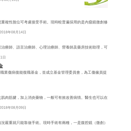
現重複性脫位可考慮接受手術。現時較普遍採用的是內窺鏡微創修
2018年08月14日
業治療師、語言治療師、心理治療師、營養師及藥房技術助理，可
11日
金
立職業傷病復能復職基金，並成立基金管理委員會，為工傷僱員提
化肌肉筋腱，加上消炎藥物，一般可有效改善病情。醫生也可以在
2018年08月09日
情況嚴重就只能靠做手術。現時手術有兩種，一是腹腔鏡（微創）