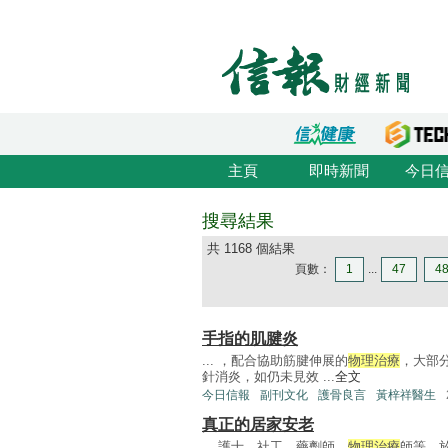
主頁
即時新聞
今日
搜尋結果
共 1168 個結果
頁數：
1
...
47
4
手指的肌腱炎
... ，配合協助筋腱伸展的
物理治療
，大部
針消炎，如仍未見效 ...
全文
今日信報
副刊文化
護骨良言
黃梓祥醫生
真正的居家安老
... 護士、社工、藥劑師、
物理治療
師等，