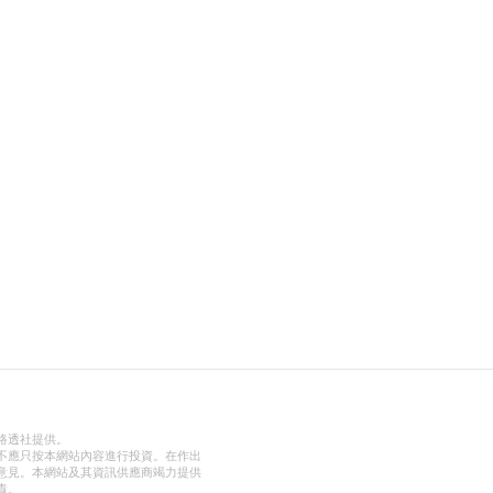
路透社提供。
不應只按本網站內容進行投資。在作出
意見。本網站及其資訊供應商竭力提供
責。