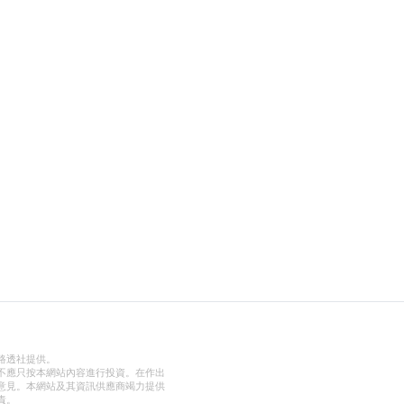
路透社提供。
不應只按本網站內容進行投資。在作出
意見。本網站及其資訊供應商竭力提供
責。