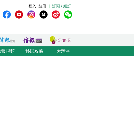
登入
註冊
|
訂閱 / 續訂
信報視頻
移民攻略
大灣區