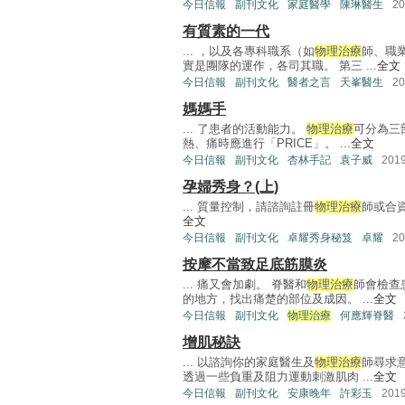
今日信報
副刊文化
家庭醫學
陳琳醫生
2
有質素的一代
... ，以及各專科職系（如
物理治療
師、職
實是團隊的運作，各司其職。 第三 ...
全文
今日信報
副刊文化
醫者之言
天峯醫生
2
媽媽手
... 了患者的活動能力。
物理治療
可分為三
熱、痛時應進行「PRICE」。 ...
全文
今日信報
副刊文化
杏林手記
袁子威
201
孕婦秀身？(上)
... 質量控制，請諮詢註冊
物理治療
師或合
全文
今日信報
副刊文化
卓耀秀身秘笈
卓耀
2
按摩不當致足底筋膜炎
... 痛又會加劇。 脊醫和
物理治療
師會檢查
的地方，找出痛楚的部位及成因。 ...
全文
今日信報
副刊文化
物理治療
何應輝脊醫
增肌秘訣
... 以諮詢你的家庭醫生及
物理治療
師尋求
透過一些負重及阻力運動刺激肌肉 ...
全文
今日信報
副刊文化
安康晚年
許彩玉
201