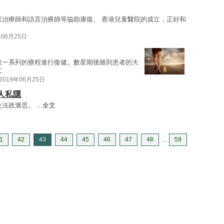
業治療師和語言治療師等協助康復。 香港兒童醫院的成立，正好和
年06月25日
取一系列的療程進行復健。數星期後雖則患者的大
文
2019年06月25日
人私隱
法政滙思。 ...
全文
1
42
43
44
45
46
47
48
...
59