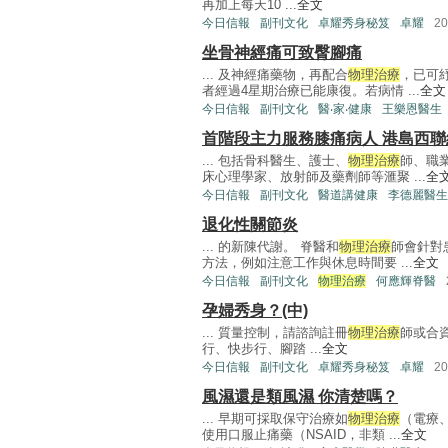
再加上每天10 ...
全文
今日信報
副刊文化
卓耀秀身秘笈
卓耀
2
坐骨神經痛可致臀腳痛
... 及神經痛藥物，再配合
物理治療
，已可
者經過4星期治療已能康復。若病情 ...
全文
今日信報
副刊文化
醫‧家‧健康
王樂恩醫生
首階段主力服務膝痛病人 港島西
... 包括骨科醫生、護士、
物理治療
師、職
床心理學家、放射師及藥劑師等滙聚 ...
全
今日信報
副刊文化
醫道講健康
李德麗醫生
退化性關節炎
... 的新陳代謝。 脊醫和
物理治療
師會針對
方法，例如注意工作與休息時間要 ...
全文
今日信報
副刊文化
物理治療
何應輝脊醫
孕婦秀身？(中)
... 質量控制，請諮詢註冊
物理治療
師或合
行、快步行、腳踏 ...
全文
今日信報
副刊文化
卓耀秀身秘笈
卓耀
2
風濕還是類風濕 你清楚嗎？
... 早期可採取保守治療如
物理治療
（電療
使用口服止痛藥（NSAID，非類 ...
全文