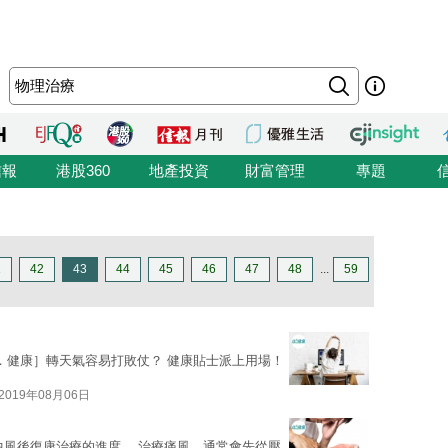
信報
港股360
地產投資
財富管理
專題
1
42
43
44
45
46
47
48
...
59
．健康］轉天氣容易打敗仗？ 健康貼士派上用場！
2019年08月06日
中風後復康治療的進度。 治療痛風，通常會先從壓