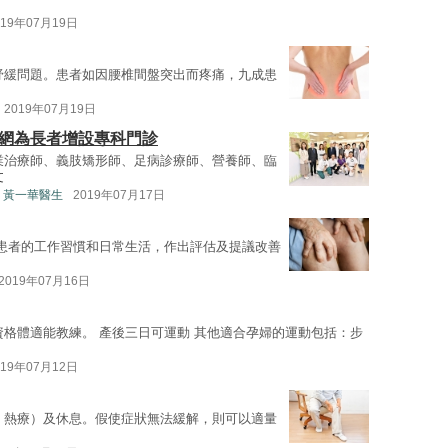
019年07月19日
紓緩問題。患者如因腰椎間盤突出而疼痛，九成患
2019年07月19日
聯網為長者增設專科門診
業治療師、義肢矯形師、足病診療師、營養師、臨
文
 黃一華醫生
2019年07月17日
患者的工作習慣和日常生活，作出評估及提議改善
2019年07月16日
資格體適能教練。 產後三日可運動 其他適合孕婦的運動包括：步
019年07月12日
、熱療）及休息。假使症狀無法緩解，則可以適量