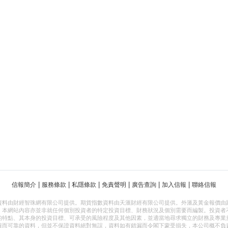
|
|
|
|
|
|
信報簡介
服務條款
私隱條款
免責聲明
廣告查詢
加入信報
聯絡信報
資料由財經智珠網有限公司提供。期貨指數資料由天滙財經有限公司提供。外滙及黃金報價由
，本網站內容亦並非就任何個別投資者的特定投資目標、財務狀況及個別需要而編製。投資者
的特點、其本身的投資目標、可承受的風險程度及其他因素，並適當地尋求獨立的財務及專業
確而可靠的資料，但並不保證資料絕對無誤，資料如有錯漏而令閣下蒙受損失，本公司概不負