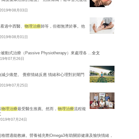
2019年08月03日
此看過中西醫、
物理治療
師等，但都無濟於事。他
2019年08月01日
治療（Passive Physiotherapy）來處理各 ...
全文
019年07月26日
夠減少痛楚。 覺察情緒反應 情緒和心理對於閘門
2019年07月25日
以
物理治療
最受醫生推薦。然而，
物理治療
流程複
文
2019年07月24日
資格體適能教練。營養補充劑Omega3有助關節健康及愉快情緒，