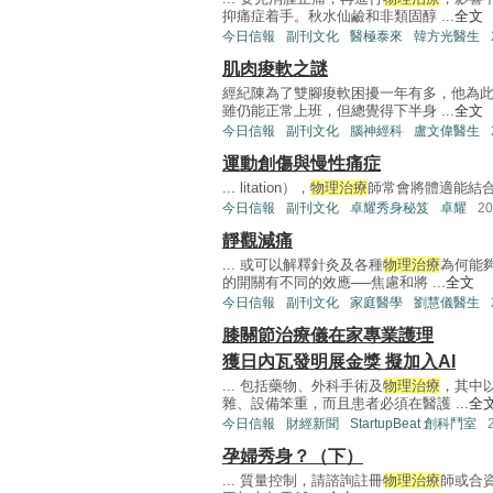
抑痛症着手。秋水仙鹼和非類固醇 ...
全文
今日信報
副刊文化
醫極泰來
韓方光醫生
肌肉痠軟之謎
經紀陳為了雙腳痠軟困擾一年有多，他為
雖仍能正常上班，但總覺得下半身 ...
全文
今日信報
副刊文化
腦神經科
盧文偉醫生
運動創傷與慢性痛症
... litation），
物理治療
師常會將體適能結合被動式
今日信報
副刊文化
卓耀秀身秘笈
卓耀
2
靜觀減痛
... 或可以解釋針灸及各種
物理治療
為何能
的開關有不同的效應──焦慮和將 ...
全文
今日信報
副刊文化
家庭醫學
劉慧儀醫生
膝關節治療儀在家專業護理
獲日內瓦發明展金獎 擬加入AI
... 包括藥物、外科手術及
物理治療
，其中
雜、設備笨重，而且患者必須在醫護 ...
全
今日信報
財經新聞
StartupBeat 創科鬥室
孕婦秀身？（下）
... 質量控制，請諮詢註冊
物理治療
師或合