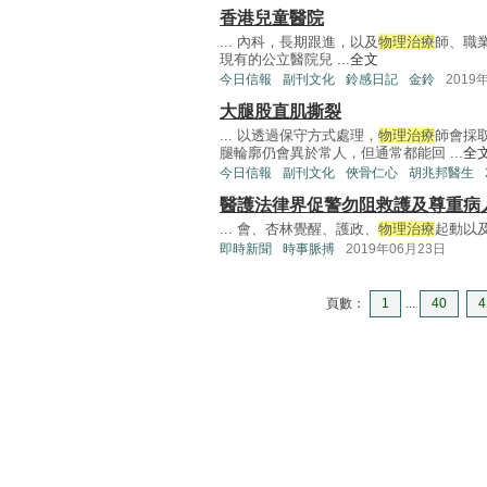
香港兒童醫院
... 內科，長期跟進，以及
物理治療
師、職
現有的公立醫院兒 ...
全文
今日信報
副刊文化
鈴感日記
金鈴
2019
大腿股直肌撕裂
... 以透過保守方式處理，
物理治療
師會採
腿輪廓仍會異於常人，但通常都能回 ...
全
今日信報
副刊文化
俠骨仁心
胡兆邦醫生
醫護法律界促警勿阻救護及尊重病
... 會、杏林覺醒、護政、
物理治療
起動以及
即時新聞
時事脈搏
2019年06月23日
頁數：
1
...
40
4