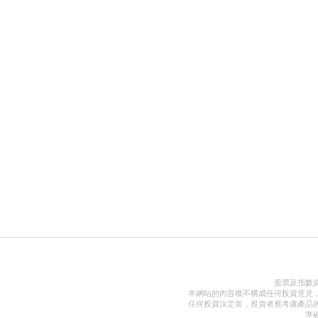
股票及指數
本網站的內容概不構成任何投資意見
任何投資決定前，投資者應考慮產品
準