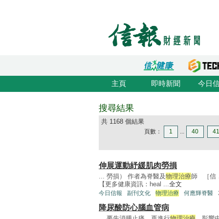
主頁
即時新聞
今日
搜尋結果
共 1168 個結果
頁數：
1
...
40
4
伸展運動紓緩肌肉勞損
... 勞損） 作者為脊醫及
物理治療
師 ［信
【更多健康資訊：heal ...
全文
今日信報
副刊文化
物理治療
何應輝脊醫
降尿酸防心腦血管病
... 要先消腫止痛，再進行
物理治療
，影響