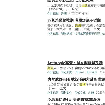
提供公私募產品 助分散風險
... 速加息而下挫後，無論
美國
宣布對等關
（spooked）， ...
全文
今日信報
要聞
2026年06月29日
市寬差過貿戰期 港股短線不樂觀
美伊和談再起風波、
美國
加息陰霾，疊加在
港股正式失守二萬三關口，兼創 ...
全文
今日信報
理財投資
信報投資分析研究部
信
Anthropic高管：AI令開發員孤獨
美國
人工智能（AI）初創Anthropic本月初發布一篇
今日信報
財經新聞
CEO AI⎹ EJ Tech
20
防禦成效有限 成就漢胡大融合 世
... 為劃定帝國邊界 著名
美國
漢學家拉迪默（Ow
（Fron ...
全文
今日信報
副刊文化
忽然文化
占飛
2026
亞馬遜促銷4日 美網購額2059億
為期4天的亞馬遜年度促銷日Prime Day