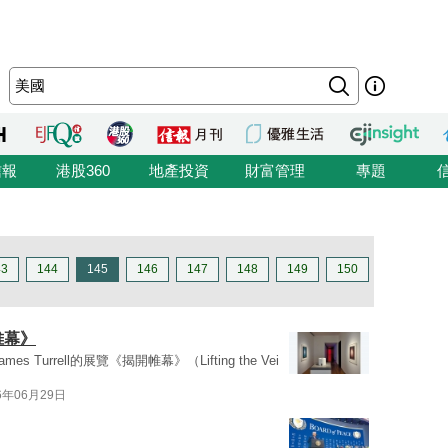
信報
港股360
地產投資
財富管理
專題
43
144
145
146
147
148
149
150
開帷幕》
s Turrell的展覽《揭開帷幕》（Lifting the Vei
6年06月29日