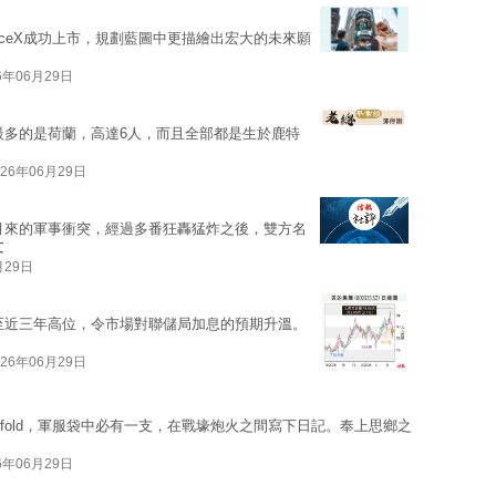
aceX成功上市，規劃藍圖中更描繪出宏大的未來願
6年06月29日
最多的是荷蘭，高達6人，而且全部都是生於鹿特
026年06月29日
月來的軍事衝突，經過多番狂轟猛炸之後，雙方名
文
月29日
至近三年高位，令市場對聯儲局加息的預期升溫。
026年06月29日
ofold，軍服袋中必有一支，在戰壕炮火之間寫下日記。奉上思鄉之
6年06月29日