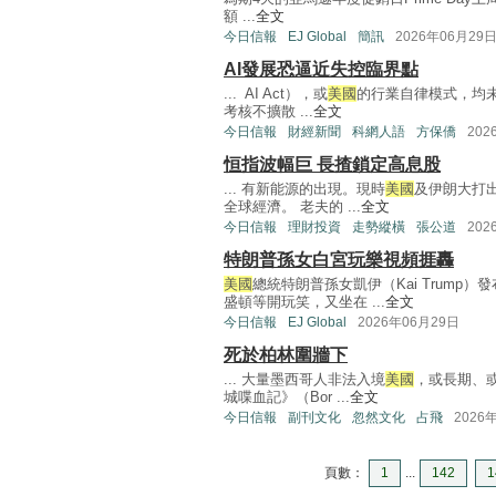
額 ...
全文
今日信報
EJ Global
簡訊
2026年06月29
AI發展恐逼近失控臨界點
... AI Act），或
美國
的行業自律模式，均
考核不擴散 ...
全文
今日信報
財經新聞
科網人語
方保僑
202
恒指波幅巨 長揸鎖定高息股
... 有新能源的出現。現時
美國
及伊朗大打
全球經濟。 老夫的 ...
全文
今日信報
理財投資
走勢縱橫
張公道
202
特朗普孫女白宮玩樂視頻捱轟
美國
總統特朗普孫女凱伊（Kai Trum
盛頓等開玩笑，又坐在 ...
全文
今日信報
EJ Global
2026年06月29日
死於柏林圍牆下
... 大量墨西哥人非法入境
美國
，或長期、或短
城喋血記》（Bor ...
全文
今日信報
副刊文化
忽然文化
占飛
2026
頁數：
1
...
142
1