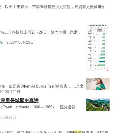
稅，以至中東戰爭，市場調整都變得更短暫，投資者更難被嚇怕
港上市科技股上周五（26日）隨內地股市急滑，
析
2026年06月29日
題為When AI builds itself的報告， ...
全文
26年06月29日
遺萬里長城歷史真諦
en Lattimore, 1900—1989），區分邊疆
年06月29日
上周五結束，追蹤網站人流的Adobe估算，期間
美國
整體網上銷售總