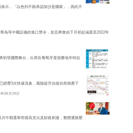
則表示，「以色列不願承認加沙是國家」，因此不
對華為等中國設備的進口禁令，並且將會由下月初起涵蓋至2022年
）本周將初登國際舞台，出席在葡萄牙度假勝地辛特拉
份已經歷3次快速洗倉，風險提升估值自然相應下
6年06月29日
11月中期選舉而推高支出及財政刺激，整體通脹壓