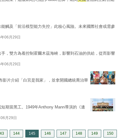
日
未能觸及「前沿模型能力失控」此核心風險。未來國際社會或需參
6年06月29日
出手，雙方為着控制霍爾木茲海峽，影響到石油的供給，從而影響
6年06月29日
p）發布影片介紹「白宮是我家」，並拿開國總統喬治華
期當黑工。1949年Anthony Mann導演的《邊
年06月29日
43
144
145
146
147
148
149
150