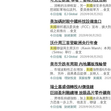
可充公財產 學者：變相另設法制
... 清晰的法律框架，另一
美國
保安承包商
想就駐軍地位談判。 委員會能單方 ...
全文
今日信報
EJ Global
2026年06月29日
美加碼封殺中國科技設備進口
美國
聯邦通訊委員會（FCC）宣布，擴大
或之前推出 ...
全文
今日信報
財經新聞
2026年06月29日
沃什周三首登歐洲央行年會
美國
聯儲局主席沃什（Kevin Warsh
（Sintra）舉行 ...
全文
今日信報
EJ Global
2026年06月29日
美市升跌有周期 內地屬板塊輪替
... 市場波動性正在增加，
美國
強勢股6月
降。 另外，蘋果產品提價，反映人 ...
全文
今日信報
理財投資
英眼狙擊
黃國英
202
瑞士嘉盛倡轉投AI價值鏈
巨頭盈利難續增 放眼晶片零件礦商
... 濟增長持續強勁，加上
美國
政府為應對
力恐進一步上升。 他直言，聯儲 ...
全文
今日信報
財經新聞
2026年06月29日