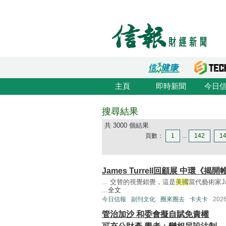
主頁
即時新聞
今日
搜尋結果
共 3000 個結果
頁數：
1
...
142
1
James Turrell回顧展 中環《揭
... 交替的視覺錯覺，這是
美國
當代藝術家Jame
...
全文
今日信報
副刊文化
圈來圈去
卡夫卡
202
管治加沙 和委會擬自賦免責權