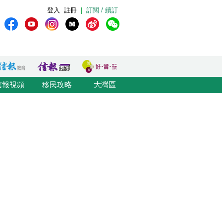
登入
註冊
|
訂閱 / 續訂
信報視頻
移民攻略
大灣區