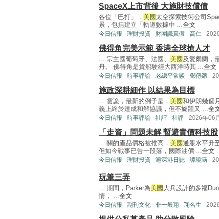
SpaceX上市背後 大施財技償債
各位「巴打」，
美國
太空探索技術公司Sp
景，包括建立「軌道數據中 ...
全文
今日信報
理財投資
財圈識真假
高仁
202
佛得角完美示範 香港全球搶人才
... 宗主國葡萄牙、法國、
美國
及愛爾蘭，
丹。 佛得角是貨船駛經大西洋時其 ...
全文
今日信報
時事評論
老總平常談
鄧傳鏘
2
施政深耕細作 以結果為目標
... 雲詭，最新的例子是，
美國
和伊朗幾個
義上終於達成和解協議，但不旋踵又 ...
全
今日信報
時事評論
社評
社評
2026年06
「走資」問題未解 暫避貴價科技股
... 關的產品價格被推高，
美國
通脹水平升
但如今戰事已告一段落，國際油價 ...
全文
今日信報
理財投資
滬深港日誌
譚曉涵
2
玩筆三弄
... 期間，Parker為
美國
大兵設計的多福Du
情， ...
全文
今日信報
副刊文化
非一般翔
翔名生
202