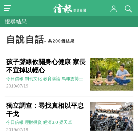
搜尋結果
自說自話
- 共200個結果
孩子聲線攸關身心健康 家長
不宜掉以輕心
今日信報
副刊文化
教育講論
馬珮雯博士
2019/07/19
獨立調查：尋找真相以平息
干戈
今日信報
理財投資
經濟3.0
梁天卓
2019/07/19