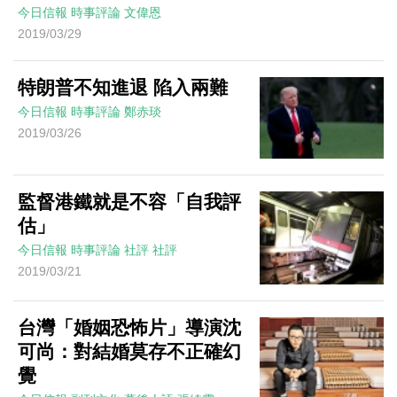
今日信報
時事評論
文偉恩
2019/03/29
特朗普不知進退 陷入兩難
今日信報
時事評論
鄭赤琰
2019/03/26
監督港鐵就是不容「自我評
估」
今日信報
時事評論
社評
社評
2019/03/21
台灣「婚姻恐怖片」導演沈
可尚：對結婚莫存不正確幻
覺