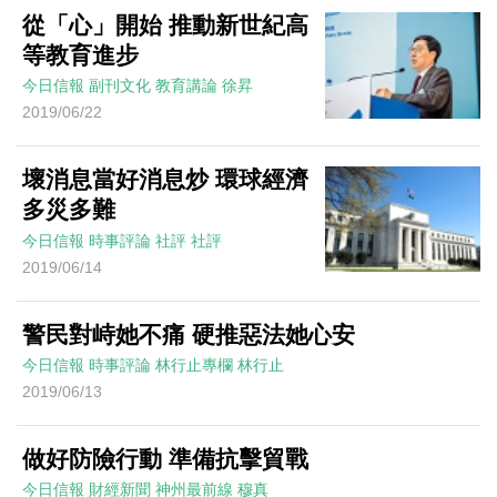
從「心」開始 推動新世紀高
等教育進步
今日信報
副刊文化
教育講論
徐昇
2019/06/22
壞消息當好消息炒 環球經濟
多災多難
今日信報
時事評論
社評
社評
2019/06/14
警民對峙她不痛 硬推惡法她心安
今日信報
時事評論
林行止專欄
林行止
2019/06/13
做好防險行動 準備抗擊貿戰
今日信報
財經新聞
神州最前線
穆真