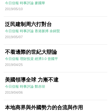
今日信報
時事評論
麥國華
2019/05/10
泛民建制周六打對台
今日信報
時事評論
香港脈搏
余錦賢
2019/05/07
不着邊際的世紀大辯論
今日信報
理財投資
經濟3.0
曾國平
2019/04/25
美國領導全球 力漸不逮
今日信報
時事評論
鄭赤琰
2019/04/06
本地商界與外國勢力的合流與作用