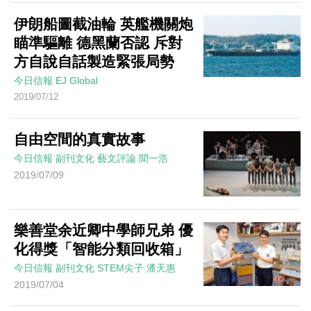
伊朗船圖截油輪 英艦機關炮
瞄準驅離 德黑蘭否認 斥對
方自說自話製造緊張局勢
今日信報
EJ Global
2019/07/12
自由空間的真實故事
今日信報
副刊文化
藝文評論
聞一浩
2019/07/09
樂善堂余近卿中學師兄弟 優
化得獎「智能分類回收箱」
今日信報
副刊文化
STEM尖子
潘天惠
2019/07/04