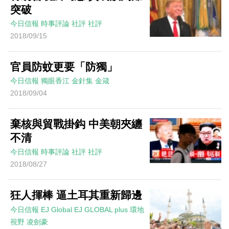
突破
今日信報
時事評論
社評
社評
2018/09/15
官員防蚊更要「防獨」
今日信報
獨眼香江
金針集
金箴
2018/09/04
棄核與貿戰掛鈎 中美朝夾纏
不清
今日信報
時事評論
社評
社評
2018/08/27
狂人揮棒 逼土耳其重新歸邊
今日信報
EJ Global
EJ GLOBAL plus 環地
視野
凌劍豪