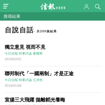
搜尋結果
自說自話
- 共200個結果
獨立意見 視而不見
今日信報
時事評論
麥國華
2019/02/01
聯邦制代「一國兩制」才是正途
今日信報
時事評論
王岸然
2019/01/08
宣揚三大飛躍 拋離韜光養晦