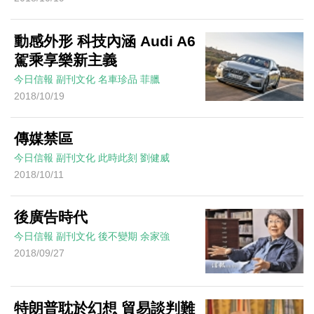
動感外形 科技內涵 Audi A6
駕乘享樂新主義
今日信報
副刊文化
名車珍品
菲臘
2018/10/19
傳媒禁區
今日信報
副刊文化
此時此刻
劉健威
2018/10/11
後廣告時代
今日信報
副刊文化
後不變期
余家強
2018/09/27
特朗普耽於幻想 貿易談判難