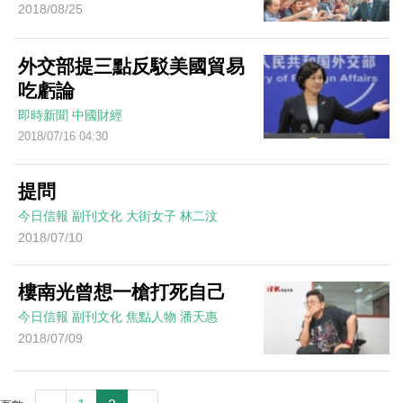
2018/08/25
外交部提三點反駁美國貿易
吃虧論
即時新聞
中國財經
2018/07/16 04:30
提問
今日信報
副刊文化
大街女子
林二汶
2018/07/10
樓南光曾想一槍打死自己
今日信報
副刊文化
焦點人物
潘天惠
2018/07/09