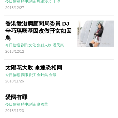
今日信報
時事評論
思維漫步
丁望
2018/12/27
香港愛滋病顧問局委員 DJ
辛巧琪嘆基因改做孖女如囚
鳥
今日信報
副刊文化
焦點人物
潘天惠
2018/12/12
太陽花大敗 傘運恐相同
今日信報
獨眼香江
金針集
金箴
2018/11/26
愛國有罪
今日信報
時事評論
麥國華
2018/11/23