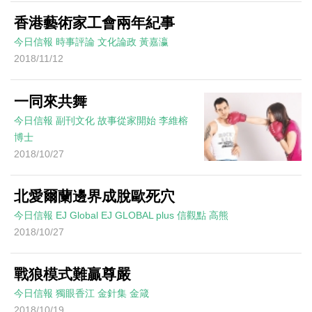
香港藝術家工會兩年紀事
今日信報
時事評論
文化論政
黃嘉瀛
2018/11/12
一同來共舞
今日信報
副刊文化
故事從家開始
李維榕
博士
2018/10/27
北愛爾蘭邊界成脫歐死穴
今日信報
EJ Global
EJ GLOBAL plus 信觀點
高熊
2018/10/27
戰狼模式難贏尊嚴
今日信報
獨眼香江
金針集
金箴
2018/10/19