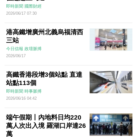
即時新聞
國際財經
2026/06/17 07:30
港高鐵增廣州北義烏福清西
三站
今日信報
政壇脈搏
2026/06/17
高鐵香港段增3個站點 直達
站點113個
即時新聞
時事脈搏
2026/06/16 04:42
端午假期丨內地料日均220
萬人次出入境 羅湖口岸達26
萬