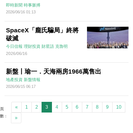
即時新聞
時事脈搏
2026/06/16 01:13
SpaceX「龐氏騙局」終將
破滅
今日信報
理財投資
財星語
克魯明
2026/06/16
新盤丨瑜一．天海兩房1966萬售出
地產投資
新盤情報
2026/06/15 06:17
«
1
2
3
4
5
6
7
8
9
10
頁
數：
»