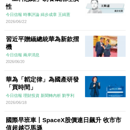
性
今日信報
時事評論
緝步成章
王緝憲
2026/06/22
習近平贈緬總統華為新款摺
機
今日信報
兩岸消息
2026/06/20
華為「韜定律」為國產研發
「買時間」
今日信報
理財投資
新聞轉內析
劉亨利
2026/06/18
國際早班車丨SpaceX股價連日飆升 收市市
值超越亞馬遜