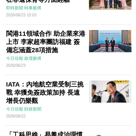
即時新聞
時事脈搏
2026/06/23 10:03
閩港11領域合作 助企業來港
上市 李家超率團訪福建 簽
備忘涵蓋28項措施
今日信報
政壇脈搏
2026/06/23
IATA：內地航空業受制三挑
戰 幸獲免簽政策加持 長遠
增長仍樂觀
今日信報
財經新聞
2026/06/22
「工科思維」易養成治理慣