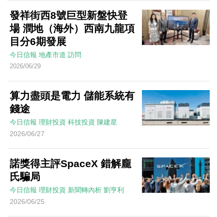
發祥街西8號巨型新盤快登
場 潤地（海外）西南九龍項
目分6期發展
今日信報
地產市道
訪問
2026/06/29
算力盡頭是電力 儲能系統有
錢途
今日信報
理財投資
科技投資
陳建星
2026/06/27
諾獎得主評SpaceX 錯解龐
氏騙局
今日信報
理財投資
新聞轉內析
劉亨利
2026/06/25