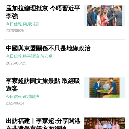
孟加拉總理抵京 今晤習近平
李強
今日信報
兩岸消息
2026/06/25
中國與東盟關係不只是地緣政治
今日信報
時事評論
芮安卓
2026/06/25
李家超訪閩文旅景點 取經吸
遊客
今日信報
政壇脈搏
2026/06/24
出訪福建丨李家超:分享閩港
在非遺保育等方面經驗