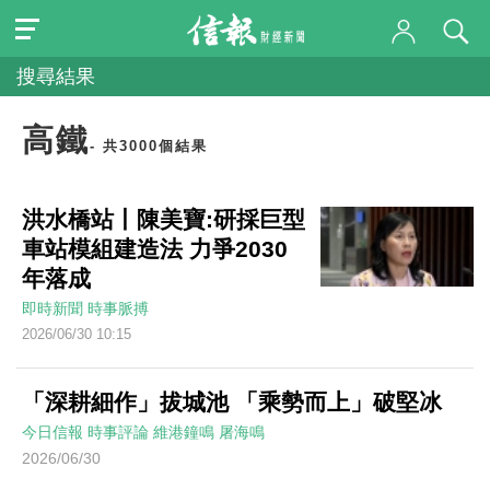
搜尋結果
高鐵
- 共3000個結果
洪水橋站丨陳美寶:研採巨型
車站模組建造法 力爭2030
年落成
即時新聞
時事脈搏
2026/06/30 10:15
「深耕細作」拔城池 「乘勢而上」破堅冰
今日信報
時事評論
維港鐘鳴
屠海鳴
2026/06/30