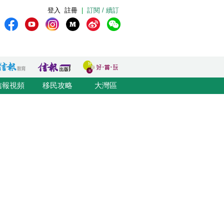
登入
註冊
|
訂閱 / 續訂
信報視頻
移民攻略
大灣區