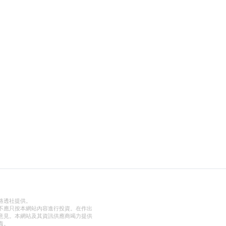
路透社提供。
不應只按本網站內容進行投資。在作出
意見。本網站及其資訊供應商竭力提供
責。