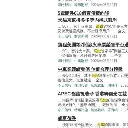
即時新聞
國際財經
2026年06月12日
5電商涉618假宣傳遭約談
天貓京東拼多多等內捲式競爭
... 90）、智行火車票、
高鐵
管家7間第三
及付費選座業務、不當誘導用戶「 ...
全文
今日信報
財經新聞
2026年06月12日
攜程美團等7間涉火車票銷售平台
... 90)、智行火車票、
高鐵
管家等7間第三
「候補幫搶」及付費選座業務、 ...
全文
即時新聞
中國財經
2026年06月11日
中車業績續看俏 估值合理分段吸
... 長約12.8%；其中
高鐵
營業里程從3.79
規模最大、先進發達 ...
全文
今日信報
理財投資
智識選股
周慧萍
202
APEC會議視若珍 香港籌備念在茲
... 港國際機場搭乘廣深港
高鐵
前往深圳會
跨境旅行的「無感通關」、觀察到深 ...
全
今日信報
時事評論
維港鐘鳴
屠海鳴
202
盛夏荷香
... 便家居周邊得感受。
高鐵
瞬間直達，湖