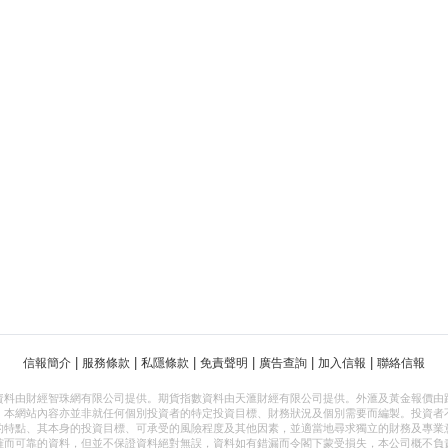
|
|
|
|
|
|
信報簡介
服務條款
私隱條款
免責聲明
廣告查詢
加入信報
聯絡信報
資料由財經智珠網有限公司提供。期貨指數資料由天滙財經有限公司提供。外滙及黃金報價由
，本網站內容亦並非就任何個別投資者的特定投資目標、財務狀況及個別需要而編製。投資者
的特點、其本身的投資目標、可承受的風險程度及其他因素，並適當地尋求獨立的財務及專業
確而可靠的資料，但並不保證資料絕對無誤，資料如有錯漏而令閣下蒙受損失，本公司概不負