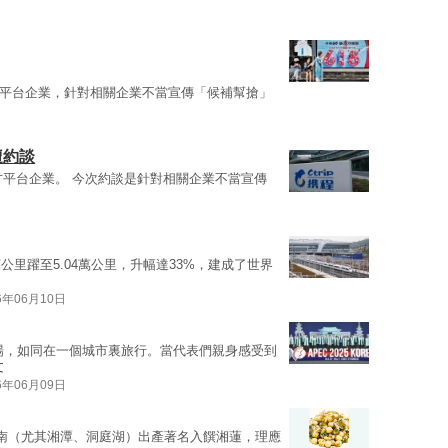
方平台企業，針對相關企業不當宣傳「候補幫搶」
遭約談
方平台企業。 今次約談是針對相關企業不當宣傳
萬公里躍至5.04萬公里，升幅達33%，建成了世界
6年06月10日
場，如同在一個城市裏旅行。當代表們親身感受到
文
6年06月09日
南（尤其湘潭、洞庭湖）出產著名入饌湘蓮，理應