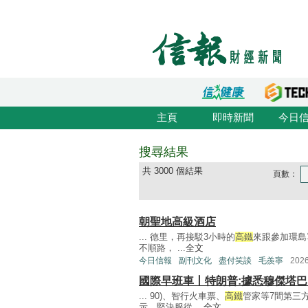
主頁
即時新聞
今日
搜尋結果
共 3000 個結果
頁數：
朝聖地高級酒店
... 德里，再接駁3小時的
高鐵
來跟參加環島
不順路， ...
全文
今日信報
副刊文化
盡付笑談
毛羨寧
202
國際早班車丨特朗普:據悉穆傑塔
... 90)、智行火車票、
高鐵
管家等7間第三
示，堅決服從 ...
全文