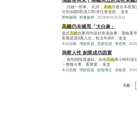
佛誕長周末丨港鐵周五起加密東鐵
... 分鐘一班車。 此外，
高鐵
亦會在本星期
分別加開8對及13對來往香港西 ...
全文
即時新聞
時事脈搏
2026年05月20日
高鐵
仍未搣甩「大白象」
最近
高鐵
也要用作說好香港故事。運輸署
客量超過9萬人次，較去年的8 ...
全文
今日信報
理財投資
思家投資
寧思雋
202
洞察人性 創業成功因素
... 會削弱情感連結。你坐
高鐵
兩小時到達
一整晚火車、看着窗 ...
全文
今日信報
理財投資
財智博立
洪龍荃
202
頁數：