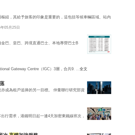
通樞紐，其給予旅客的印象是重要的，這包括等候車輛區域、站內
6年05月25日
橋金巴、皇巴、跨境直通巴士、本地專營巴士B
tional Gateway Centre（IGC）3層，合共9. ...
全文
落
龍亦成為租戶追捧的另一目標。 仲量聯行研究部資
乘客出行需求，港鐵明日起一連4天加密東鐵線班次，