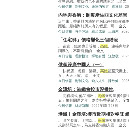
荷塘連綿。離我們也不遠的越南北 ...
全文
今日信報
副刊文化
達達的智遊
鄧達智
2
內地與香港：制度產生亞文化差異
近年來，香港與內地的往來比任何時候都
距離」壓縮到前所未有的程度。可 ...
全文
今日信報
時事評論
緝步成章
王緝憲
202
「住宅群」價格變化三個階段
... 留意，鐵路也分等級，
高鐵
、連接內地
獨厚的，不斷有新的 ...
全文
今日信報
理財投資
擇地有聲
汪敦敬
202
做個躁底中國人（一）
... 快餐店、餐廳、港鐵、
高鐵
甚至飛機上。
女，天天上演。這 ...
全文
今日信報
副刊文化
烚八人生
陳欣健
202
金澤培：港鐵會按市況推地
... 商務模式 他又指出，
高鐵
乘客量屢創新
五」規劃開局之年，為支持香港融入 ...
全
今日信報
財經新聞
2026年05月28日
港鐵丨金澤培:樓市近期相對暢旺 
... 區的發展。 他指出，
高鐵
乘客量屢創新
規劃開局之年，為支持香港融入國 ...
全文