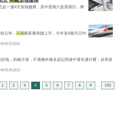
班次
高鐵
加強服務
五起一連4天加強服務，其中星期六及星期日，將
早前公布，
高鐵
載客量持續上升，今年首4個月日均
6年05月20日
目的地，的確方便，不過幾年後未必記得途中發生過什麼；反而坐
6年05月16日
1
2
3
4
5
6
7
8
9
...
150