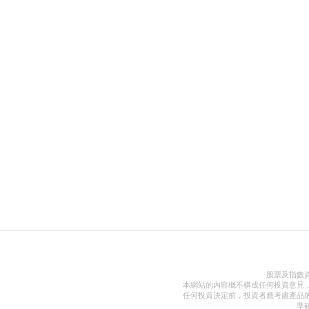
股票及指數
本網站的內容概不構成任何投資意見
任何投資決定前，投資者應考慮產品
準