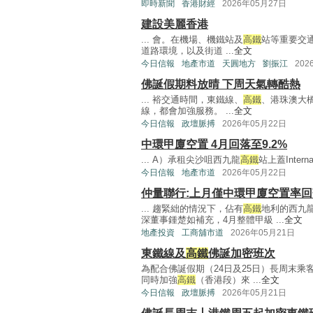
即時新聞
香港財經
2026年05月27日
建設美麗香港
... 會。在機場、機鐵站及
高鐵
站等重要交
道路環境，以及街道 ...
全文
今日信報
地產市道
天圓地方
劉振江
202
佛誕假期料放晴 下周天氣轉酷熱
... 裕交通時間，東鐵線、
高鐵
、港珠澳大
線，都會加強服務。 ...
全文
今日信報
政壇脈搏
2026年05月22日
中環甲廈空置 4月回落至9.2%
... A）承租尖沙咀西九龍
高鐵
站上蓋Interna
今日信報
地產市道
2026年05月22日
仲量聯行:上月僅中環甲廈空置率回
... 趨緊絀的情況下，佔有
高鐵
地利的西九
深董事鍾楚如補充，4月整體甲級 ...
全文
地產投資
工商舖市道
2026年05月21日
東鐵線及
高鐵
佛誕加密班次
為配合佛誕假期（24日及25日）長周末
同時加強
高鐵
（香港段）來 ...
全文
今日信報
政壇脈搏
2026年05月21日