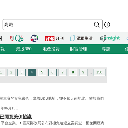
信報
港股360
地產投資
財富管理
專題
1
2
3
4
5
6
7
8
9
...
150
單車賽的女兒會合，拿着B&B地址，卻不知天南地北。雖然我們
6年06月15日
巴已同意美伊協議
方平台企業。￭ 國家郵政局公布對極兔速遞立案調查，極兔回應表