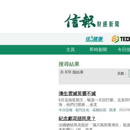
主頁
即時新聞
今日
搜尋結果
共 878 個結果
頁數：
濤生雲滅英靈不滅
6月這個星期天，暢遊一天回巴黎。北美同
海，他們已開展 ...
全文
今日信報
副刊文化
花都拈花
高潔
2023
紀念獻花拯民意？
法國總統馬克龍於「滿川風雨看潮生」低迷
米歇爾山（M ...
全文