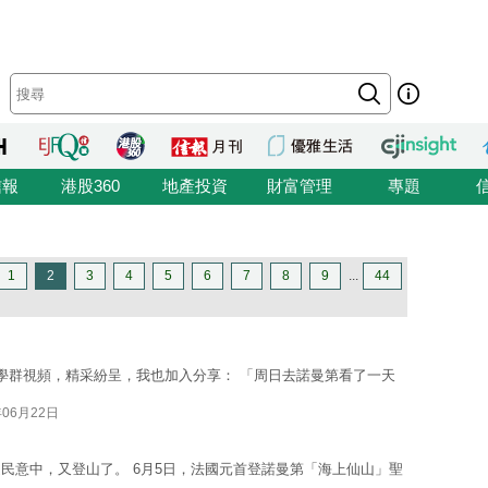
信報
港股360
地產投資
財富管理
專題
1
2
3
4
5
6
7
8
9
...
44
學群視頻，精采紛呈，我也加入分享： 「周日去諾曼第看了一天
年06月22日
民意中，又登山了。 6月5日，法國元首登諾曼第「海上仙山」聖