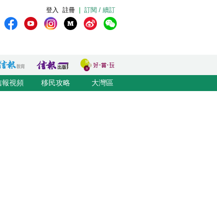
登入
註冊
|
訂閱 / 續訂
信報視頻
移民攻略
大灣區