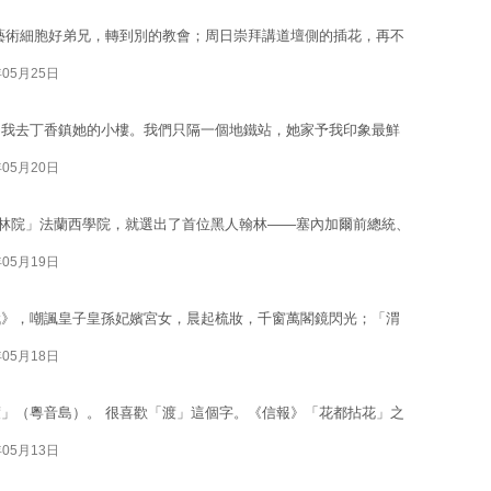
藝術細胞好弟兄，轉到別的教會；周日崇拜講道壇側的插花，再不
年05月25日
招我去丁香鎮她的小樓。我們只隔一個地鐵站，她家予我印象最鮮
年05月20日
「翰林院」法蘭西學院，就選出了首位黑人翰林——塞內加爾前總統、
年05月19日
賦》，嘲諷皇子皇孫妃嬪宮女，晨起梳妝，千窗萬閣鏡閃光；「渭
年05月18日
」（粵音島）。 很喜歡「渡」這個字。《信報》「花都拈花」之
年05月13日