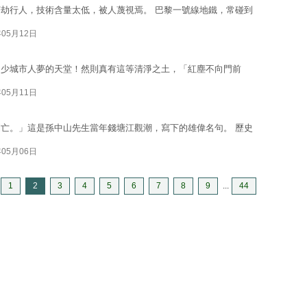
劫行人，技術含量太低，被人蔑視焉。 巴黎一號線地鐵，常碰到
年05月12日
多少城市人夢的天堂！然則真有這等清淨之土，「紅塵不向門前
年05月11日
亡。」這是孫中山先生當年錢塘江觀潮，寫下的雄偉名句。 歷史
年05月06日
1
2
3
4
5
6
7
8
9
...
44