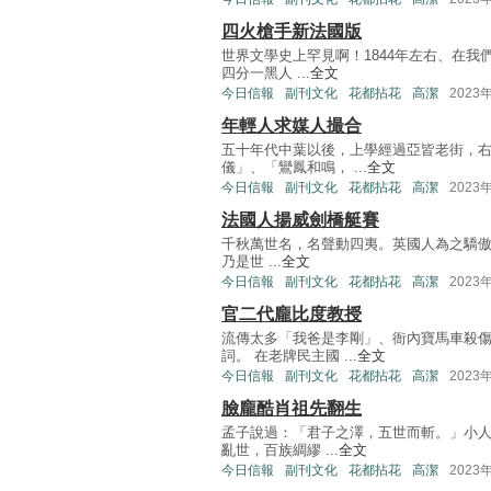
四火槍手新法國版
世界文學史上罕見啊！1844年左右、在我
四分一黑人 ...
全文
今日信報
副刊文化
花都拈花
高潔
2023
年輕人求媒人撮合
五十年代中葉以後，上學經過亞皆老街，右
儀」、「鸞鳳和鳴， ...
全文
今日信報
副刊文化
花都拈花
高潔
2023
法國人揚威劍橋艇賽
千秋萬世名，名聲動四夷。英國人為之驕傲的
乃是世 ...
全文
今日信報
副刊文化
花都拈花
高潔
2023
官二代龐比度教授
流傳太多「我爸是李剛」、衙內寶馬車殺
詞。 在老牌民主國 ...
全文
今日信報
副刊文化
花都拈花
高潔
2023
臉龐酷肖祖先翻生
孟子說過：「君子之澤，五世而斬。」小人
亂世，百族綢繆 ...
全文
今日信報
副刊文化
花都拈花
高潔
2023