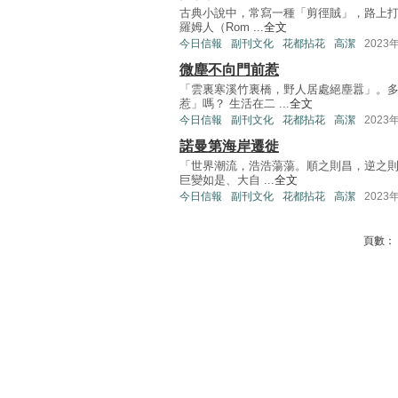
古典小說中，常寫一種「剪徑賊」，路上打
羅姆人（Rom ...
全文
今日信報
副刊文化
花都拈花
高潔
2023
微塵不向門前惹
「雲裏寒溪竹裏橋，野人居處絕塵囂」。
惹」嗎？ 生活在二 ...
全文
今日信報
副刊文化
花都拈花
高潔
2023
諾曼第海岸遷徙
「世界潮流，浩浩蕩蕩。順之則昌，逆之則
巨變如是、大自 ...
全文
今日信報
副刊文化
花都拈花
高潔
2023
頁數：