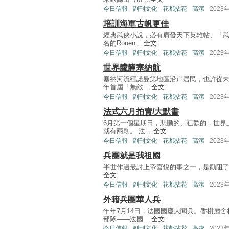
今日信報
副刊文化
花都拈花
高潔
2023
培訓海軍古帆更佳
經典武俠小說，必有廣發天下英雄帖、「
名的Rouen ...
全文
今日信報
副刊文化
花都拈花
高潔
2023
世界艨艟塞納航
塞納河流經諾曼第地區沿岸居民，也許從未
年首屆「無敵 ...
全文
今日信報
副刊文化
花都拈花
高潔
2023
法式六月拍賣/大默書
6月第一個星期日，悲慟的、狂歡的，世界
就有兩則。 法 ...
全文
今日信報
副刊文化
花都拈花
高潔
2023
兵團就是我祖國
半世作過最討上帝喜悅的事之一，是勸阻了一位少年
全文
今日信報
副刊文化
花都拈花
高潔
2023
外籍兵團華人兵
年年7月14日，法國國慶大閱兵。香榭麗
部隊——法國 ...
全文
今日信報
副刊文化
花都拈花
高潔
2023