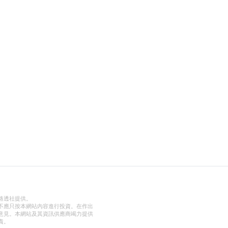
路透社提供。
不應只按本網站內容進行投資。在作出
意見。本網站及其資訊供應商竭力提供
責。