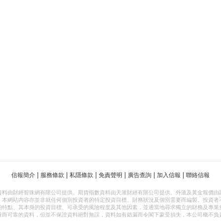
|
|
|
|
|
|
信報簡介
服務條款
私隱條款
免責聲明
廣告查詢
加入信報
聯絡信報
資料由財經智珠網有限公司提供。期貨指數資料由天滙財經有限公司提供。外滙及黃金報價由
，本網站內容亦並非就任何個別投資者的特定投資目標、財務狀況及個別需要而編製。投資者
的特點、其本身的投資目標、可承受的風險程度及其他因素，並適當地尋求獨立的財務及專業
確而可靠的資料，但並不保證資料絕對無誤，資料如有錯漏而令閣下蒙受損失，本公司概不負