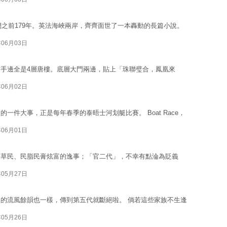
們之前179年。英法海峽兩岸，齊齊面世了一本轟動的長篇小說。
年06月03日
手邊全是4層唐樓。底層大門兩邊，貼上「珠聯璧合，鳳凰來
年06月02日
一件大事，正是每年春季的泰晤士河划艇比賽。 Boat Race，
年06月01日
傷草民、民脂民膏炫富的逸事；「官二代」，不幸有點淪為貶義
年05月27日
的流風餘韻也一樣，傳到第五代就斷絕啦。 倘若這些家族不生逢
年05月26日