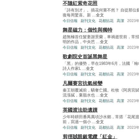
不隨紅紫奇花照
「詩有別才」。插花何嘗不然？ 自從那位
復每周驚喜。新 ...
全文
今日信報
副刊文化
花都拈花
高潔
2023
舞星磁力：個性與獨特
趙無極首任髮妻謝景蘭，車禍逝世前，常
明的作品，中央芭 ...
全文
今日信報
副刊文化
花都拈花
高潔
2023
歌劇院史首誕黑舞星
「黑」的優勢，早在1983年6月，法國
詩人作家L ...
全文
今日信報
副刊文化
花都拈花
高潔
2023
凡爾賽宮抗氣候變
秦王朝覆滅前，驕奢亡國。杜牧《阿房宮
流漲膩，棄脂水也 ...
全文
今日信報
副刊文化
花都拈花
高潔
2023
英國渡法助遺蹟
少年時耕田番禺萬頃沙水鄉，常搭「花尾渡
前，寫過一個小 ...
全文
今日信報
副刊文化
花都拈花
高潔
2023
剪徑賊覬覦電纜「紅金」