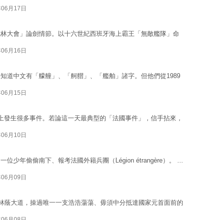
年06月17日
武林大會」論劍情節。以十六世紀西班牙海上霸王「無敵艦隊」命
年06月16日
知道中文有「艨艟」、「舸䒁」、「艦舶」諸字。但他們從1989
年06月15日
上發生很多事件。若論這一天最典型的「法國事件」，信手拈來，
年06月10日
偷偷南下、報考法國外籍兵團（Légion étrangère）。 ...
年06月09日
舍林蔭大道，操過唯一一支浩浩蕩蕩、毋須中分抵達國家元首面前的
年06月08日