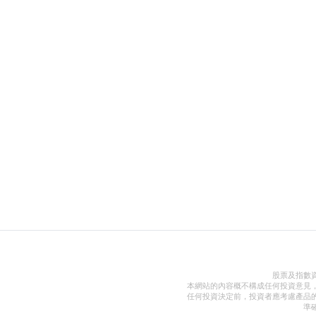
股票及指數
本網站的內容概不構成任何投資意見
任何投資決定前，投資者應考慮產品
準