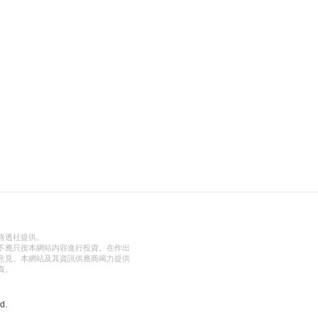
路透社提供。
不應只按本網站內容進行投資。在作出
意見。本網站及其資訊供應商竭力提供
責。
d.