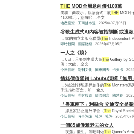
THE
MOD全層意向價4100萬
美聯工商表示，觀塘新式工廈
THE
MOD中
4100萬元，意向呎 ...
全文
地產投資
工商舖市道
2025年07月05日
谷歌生成式AI內容被指壟斷 或遭
... 家的獨立出版商聯盟(
The
Independent 
即時新聞
國際財經
2025年07月05日
一人之《境》
... 0日，只要到中環大館
The
Gallery 
供：大館 ...
全文
今日信報
副刊文化
圈來圈去
卡夫卡
202
情緒價值營銷 Labubu演繹「無用
... 港設計師龍家昇創作的
The
Monste
手法推出盲盒，加 ...
全文
今日信報
理財投資
經管錦言
陳慧鈴
202
「粵車南下」利融合 交通安全是關
... 據皇家防止意外學會（
The
Royal Societ
今日信報
時事評論
社評
社評
2025年07
一個85歲優雅老去的女人
... 夜蒲」慶生。酒吧叫做
The
Queen's