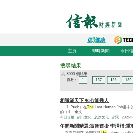
主頁
即時新聞
今日
搜尋結果
共 3000 個結果
頁數：
1
...
137
138
139
相識滿天下 知心能幾人
... J. Pugh）在
The
Last Human J
的（d ...
全文
今日信報
副刊文化
忽然文化
占飛
2025
午間新聞精選:富衛首掛 李澤楷:重
... 為賣盤鋪路 新聞媒體
The
Informat