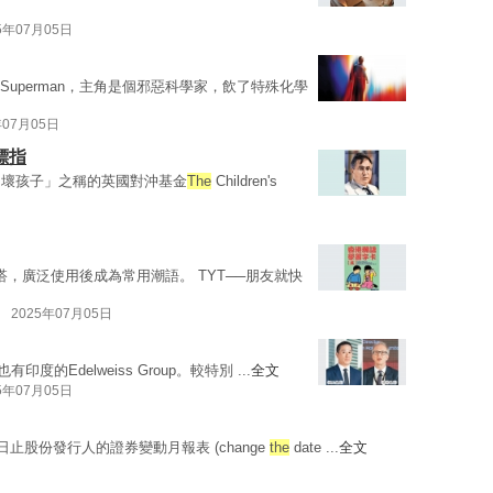
5年07月05日
Superman，主角是個邪惡科學家，飲了特殊化學
年07月05日
標指
「壞孩子」之稱的英國對沖基金
The
Children's
搭，廣泛使用後成為常用潮語。 TYT──朋友就快
2025年07月05日
也有印度的Edelweiss Group。較特別 ...
全文
5年07月05日
日止股份發行人的證券變動月報表 (change
the
date ...
全文