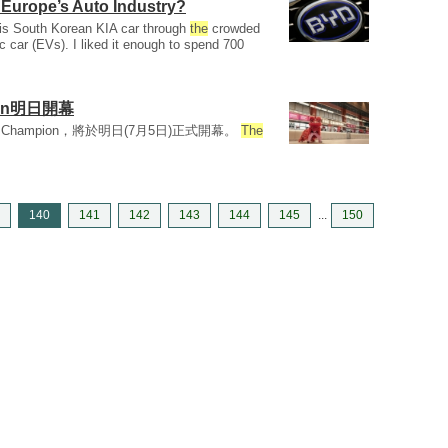
y Europe’s Auto Industry?
is South Korean KIA car through
the
crowded
ric car (EVs). I liked it enough to spend 700
ion明日開幕
Champion，將於明日(7月5日)正式開幕。
The
140
141
142
143
144
145
...
150