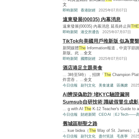
文
即時新聞
香港財經
2025年07月07日
遠東發展(00035) 內幕消息
遠東發展(00035) 內幕消息 延長終止與
THE
即時新聞
港交所通告
2025年07月07日
TikTok向美國用戶推新版 似為賣
新聞媒體
The
Information報道，中資
新版。此 ...
全文
即時新聞
國際財經
2025年07月07日
酒店港足主題美食
... 3時至5時），招牌「
The
Champion
炸雲吞， ...
全文
今日信報
副刊文化
美食速遞
區佩嫦
202
AI辨深偽欺詐 堵KYC驗證漏洞
Sumsub自研技術 識破假冒生成
... g with AI:
The
K-12 Teacher's Guide to a
今日信報
財經新聞
CEO AI⎹ EJ Tech—
舊城區朝聖之路
... kue bidea（
The
Way of St. Ja
今日信報
副刊文化
盡付笑談
毛羨寧
202