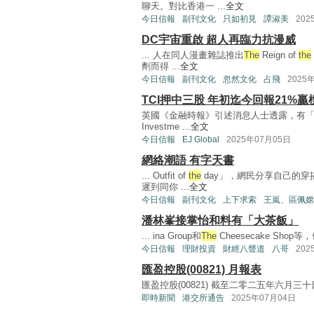
聊天。對比香港一 ...
全文
今日信報
副刊文化
只如初見
譚淑美
202
DC宇宙重啟 超人再臨力抗漫威
... 人在同人漫畫雜誌推出
The
Reign of
the
劑而得 ...
全文
今日信報
副刊文化
忽然文化
占飛
2025
TCI押中三股 年初迄今回報21%贏
英國《金融時報》引述消息人士透露，有
Investme ...
全文
今日信報
EJ Global
2025年07月05日
網絡潮語 有字天書
... Outfit of
the
day」，網民分享自己的穿
遲到同你 ...
全文
今日信報
副刊文化
上下求索
王嵐、區佩嫦
潘林峯接掌怡和料有「大茶飯」
... ina Group和
The
Cheesecake Shop等，
今日信報
理財投資
財經八聲道
八哥
202
匯盈控股(00821) 月報表
匯盈控股(00821) 截至二零二五年六月三十
即時新聞
港交所通告
2025年07月04日