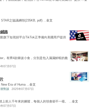
STAR之協議綱領(235KB, pdf) ...
全文
盤鋪路
字節跳動旗下短視頻平台TikTok正準備向美國用戶提供
 Platter」有齊4款睇波小食，分別是包入滿滿鮮蝦的脆
5年07月07日
影片
 New Era of Huma ...
全文
—高管對談
2025年07月07日
mes）。踏上前人千年來的腳蹤，每個人的領會卻不一樣。 ...
全文
5年07月07日