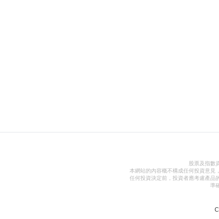
股票及指數
本網站的內容概不構成任何投資意見
任何投資決定前，投資者應考慮產品
準
C