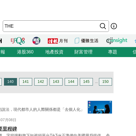
信報
港股360
地產投資
財富管理
專題
140
141
142
143
144
145
...
150
ob書中的說法，現代都市人的人際關係都是「去個人化」
年07月08日
要里程碑
ion報道，字節跳動旗下短視頻平台TikTok正準備向美國用戶提供 ...
全