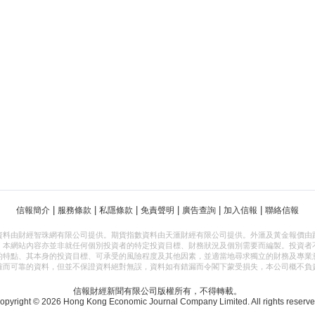
|
|
|
|
|
|
信報簡介
服務條款
私隱條款
免責聲明
廣告查詢
加入信報
聯絡信報
資料由財經智珠網有限公司提供。期貨指數資料由天滙財經有限公司提供。外滙及黃金報價由
，本網站內容亦並非就任何個別投資者的特定投資目標、財務狀況及個別需要而編製。投資者
的特點、其本身的投資目標、可承受的風險程度及其他因素，並適當地尋求獨立的財務及專業
確而可靠的資料，但並不保證資料絕對無誤，資料如有錯漏而令閣下蒙受損失，本公司概不負
信報財經新聞有限公司版權所有，不得轉載。
opyright © 2026 Hong Kong Economic Journal Company Limited. All rights reserve