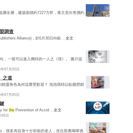
低層全層，建築面積約7227方呎，業主意向售價約
歐盟調查
Publishers Alliance)，於6月30日向歐 ...
全文
by SOIL，一樣可以進入獨特的一人之《境》。 圖片提
5年07月05日
」之道
rs系列精靈角色為何這麼受歡迎？ 泡泡瑪特以飢餓營銷
5年07月05日
鍵
y for
the
Prevention of Accid ...
全文
月05日
 Arms，很多有紋身十分前衞的老人，坐在那裏喝啤酒