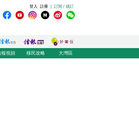
登入
註冊
|
訂閱 / 續訂
信報視頻
移民攻略
大灣區