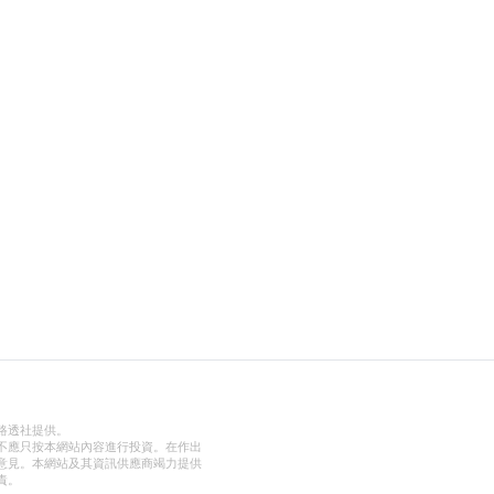
路透社提供。
不應只按本網站內容進行投資。在作出
意見。本網站及其資訊供應商竭力提供
責。