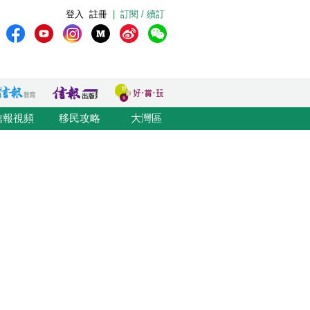
登入
註冊
|
訂閱 / 續訂
信報視頻
移民攻略
大灣區