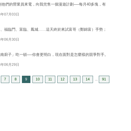
到他們的營業員來電，向我兜售一個漫遊計劃──每月40多塊，有
3年07月03日
羽、福臨門、富臨、鳳城……這天終於來試富哥（鄭錦富）手勢；
3年06月30日
南廚子」吃一頓──你會更明白，現在面對是怎麼樣的競爭對手。
3年06月29日
7
8
9
10
11
12
13
14
...
91