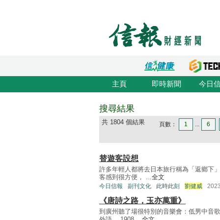
主頁
即時新聞
今日
搜尋結果
共 1804 個結果
頁數：
1
...
6
替遊客設想
許多年輕人都將去日本旅行稱為「返鄉下」
客感到很方便， ...
全文
今日信報
副刊文化
此時此刻
劉健威
202
《唐詩之路，玉亦萬重》
到廣州聽了場很特別的音樂會：低男中音
外語。 1908 ...
全文