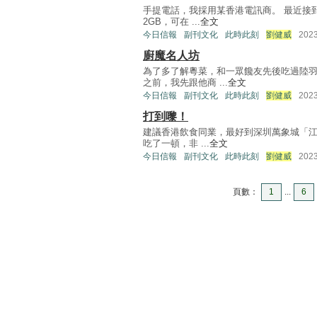
手提電話，我採用某香港電訊商。 最近接
2GB，可在 ...
全文
今日信報
副刊文化
此時此刻
劉健威
202
廚魔名人坊
為了多了解粵菜，和一眾饞友先後吃過陸
之前，我先跟他商 ...
全文
今日信報
副刊文化
此時此刻
劉健威
202
打到嚟！
建議香港飲食同業，最好到深圳萬象城「江
吃了一頓，非 ...
全文
今日信報
副刊文化
此時此刻
劉健威
202
頁數：
1
...
6