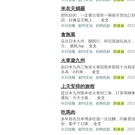
米衣天婦羅
想吃好的，一定要出發前一兩個月預先訂
訓；好像這天晚上， ...
全文
今日信報
副刊文化
此時此刻
劉健威
202
食無菜
這次日本九州、關西行，和兒孫遊玩為主
方。 廣島Jap ...
全文
今日信報
副刊文化
此時此刻
劉健威
202
火車遊九州
由日本九州三角坐火車回熊本那程十分精采
名為「A列車」 ...
全文
今日信報
副刊文化
此時此刻
劉健威
202
上天安排的旅程
從日本九州熊本坐火車到三角，打算再轉
通知：今天大風， ...
全文
今日信報
副刊文化
此時此刻
劉健威
202
吃馬肉
多年前在日本博多吃過一次拉麵，印象甚佳
街，集中了12家 ...
全文
今日信報
副刊文化
此時此刻
劉健威
202