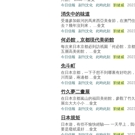
今日信報
副刊文化
此時此刻
劉健威
202
消失中的味道
受邀參加銀河的馬來西亞美食節，在澳門住
去？幾年沒到來， ...
全文
今日信報
副刊文化
此時此刻
劉健威
202
何必館．京都現代美術館
每次來日本京都必到訪祇園「何必館．京都
五層高美術館， ...
全文
今日信報
副刊文化
此時此刻
劉健威
202
先斗町
在日本京都，一下子想不到哪裏有好吃的，
川而築，兩邊都 ...
全文
今日信報
副刊文化
此時此刻
劉健威
202
竹久夢二畫展
在日本京都嵐山的福田美術館，參觀了竹久
展出大大小小 ...
全文
今日信報
副刊文化
此時此刻
劉健威
202
日本規矩
日本遊，有些不愉快經驗── 一天早上，
要是廢紙還好 ...
全文
今日信報
副刊文化
此時此刻
劉健威
202