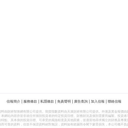
|
|
|
|
|
|
信報簡介
服務條款
私隱條款
免責聲明
廣告查詢
加入信報
聯絡信報
資料由財經智珠網有限公司提供。期貨指數資料由天滙財經有限公司提供。外滙及黃金報價由
，本網站內容亦並非就任何個別投資者的特定投資目標、財務狀況及個別需要而編製。投資者
的特點、其本身的投資目標、可承受的風險程度及其他因素，並適當地尋求獨立的財務及專業
確而可靠的資料，但並不保證資料絕對無誤，資料如有錯漏而令閣下蒙受損失，本公司概不負