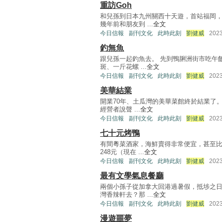
重訪Goh
和兒孫到日本九州關西十天遊，首站福岡，
幾年前和朋友到 ...
全文
今日信報
副刊文化
此時此刻
劉健威
202
釣無魚
跟兒孫一起釣魚去。 先到鴨脷洲街市吃午
斑、一斤花螺 ...
全文
今日信報
副刊文化
此時此刻
劉健威
202
美華結業
開業70年、土瓜灣的美華菜館終於結業了
經營者說聲 ...
全文
今日信報
副刊文化
此時此刻
劉健威
202
七十元烤鴨
有間粵菜酒家，海鮮賣得非常便宜，甚至比
248元（現在 ...
全文
今日信報
副刊文化
此時此刻
劉健威
202
最有文學氣息餐廳
兩個小孫子從加拿大回港過暑假，抵埗之日
灣香辣軒去？那 ...
全文
今日信報
副刊文化
此時此刻
劉健威
202
漫遊噩夢