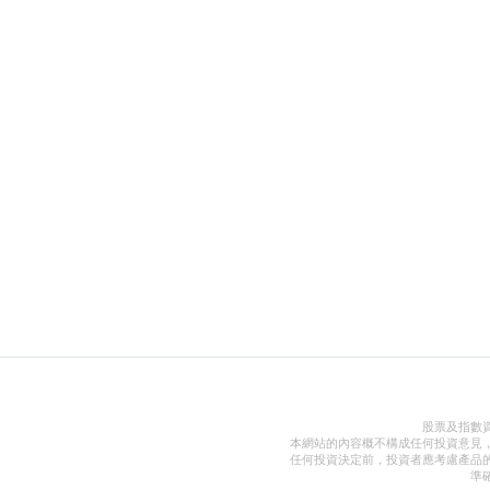
股票及指數
本網站的內容概不構成任何投資意見
任何投資決定前，投資者應考慮產品
準