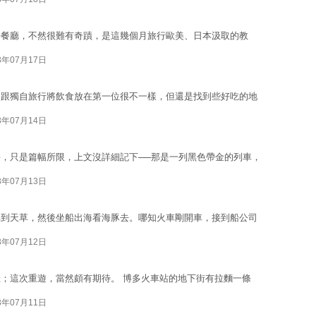
好餐廳，不然很難有奇蹟，是這幾個月旅行歐美、日本汲取的教
3年07月17日
，跟獨自旅行將飲食放在第一位很不一樣，但還是找到些好吃的地
3年07月14日
，只是篇幅所限，上文沒詳細記下──那是一列黑色帶金的列車，
3年07月13日
車到天草，然後坐船出海看海豚去。哪知火車剛開車，接到船公司
3年07月12日
；這次重遊，當然頗有期待。 博多火車站的地下街有拉麵一條
3年07月11日