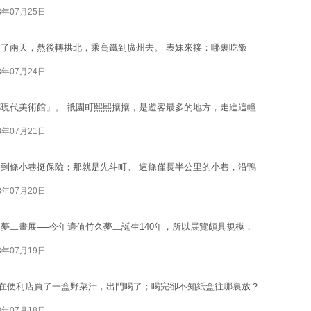
3年07月25日
了兩天，然後轉拱北，乘高鐵到廣州去。 表妹來接：哪裏吃飯
3年07月24日
現代美術館」。 祇園町熙熙攘攘，是遊客最多的地方，走進這幢
3年07月21日
到條小巷挺保險；那就是先斗町。 這條僅長半公里的小巷，沿鴨
3年07月20日
夢二畫展──今年適值竹久夢二誕生140年，所以展覽頗具規模，
3年07月19日
我在便利店買了一盒野菜汁，出門喝了；喝完卻不知紙盒往哪裏放？
3年07月18日