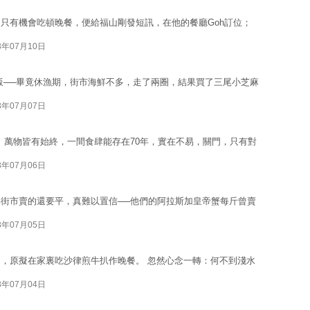
只有機會吃頓晚餐，便給福山剛發短訊，在他的餐廳Goh訂位；
3年07月10日
飯──畢竟休漁期，街市海鮮不多，走了兩圈，結果買了三尾小芝麻
3年07月07日
。 萬物皆有始終，一間食肆能存在70年，實在不易，關門，只有對
3年07月06日
街市賣的還要平，真難以置信──他們的阿拉斯加皇帝蟹每斤曾賣
3年07月05日
，原擬在家裏吃沙律煎牛扒作晚餐。 忽然心念一轉：何不到淺水
3年07月04日