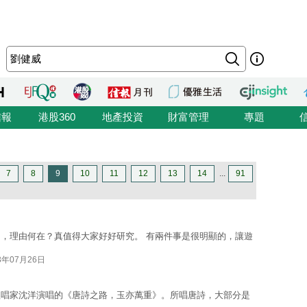
信報
港股360
地產投資
財富管理
專題
7
8
9
10
11
12
13
14
...
91
，理由何在？真值得大家好好研究。 有兩件事是很明顯的，讓遊
3年07月26日
歌唱家沈洋演唱的《唐詩之路，玉亦萬重》。所唱唐詩，大部分是