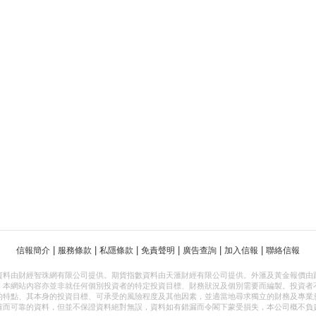
|
|
|
|
|
|
信報簡介
服務條款
私隱條款
免責聲明
廣告查詢
加入信報
聯絡信報
資料由財經智珠網有限公司提供。期貨指數資料由天滙財經有限公司提供。外滙及黃金報價由
，本網站內容亦並非就任何個別投資者的特定投資目標、財務狀況及個別需要而編製。投資者
的特點、其本身的投資目標、可承受的風險程度及其他因素，並適當地尋求獨立的財務及專業
確而可靠的資料，但並不保證資料絕對無誤，資料如有錯漏而令閣下蒙受損失，本公司概不負