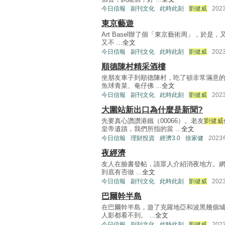
今日信報
副刊文化
此時此刻
劉健威
202
東京藝遊
Art Basel辦了個「東京藝術周」，於
又不 ...
全文
今日信報
副刊文化
此時此刻
劉健威
202
順德陳村精采酒樓
坐朋友車子到順德陳村，吃了頓非常滿意
魚球青菜、奄仔佛 ...
全文
今日信報
副刊文化
此時此刻
劉健威
202
大圍站新出口為什麼是新聞?
先要真心讚讚港鐵（00066）。老友
劉健威
皇帝遺蹟，我們所指的當 ...
全文
今日信報
理財投資
經濟3.0
徐家健
202
夜經濟
友人在臉書發帖，請眾人介紹消夜地方。網友
到底有否做 ...
全文
今日信報
副刊文化
此時此刻
劉健威
202
巴爾幹半島
在巴爾幹半島，遊了克羅地亞和波黑幾個城
人影都看不到。 ...
全文
今日信報
副刊文化
此時此刻
劉健威
202