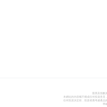
股票及指數
本網站的內容概不構成任何投資意見
任何投資決定前，投資者應考慮產品
準