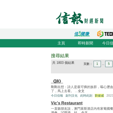
主頁
即時新聞
今日
搜尋結果
共 1803 個結果
頁數：
1
...
5
《詩》
剛剛在想：詩人是最可憐的族群，嘔心瀝血
了，馬上去看。 ...
全文
今日信報
副刊文化
此時此刻
劉健威
202
Vic's Restaurant
一直聽朋友說，澳門萊斯酒店內有家葡國
酒會，試罷酒，好 ...
全文