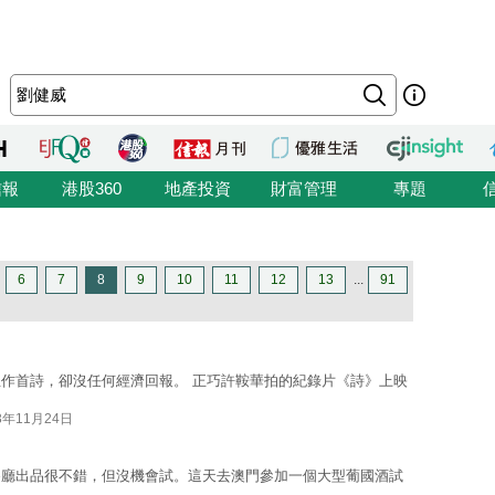
信報
港股360
地產投資
財富管理
專題
6
7
8
9
10
11
12
13
...
91
作首詩，卻沒任何經濟回報。 正巧許鞍華拍的紀錄片《詩》上映
3年11月24日
餐廳出品很不錯，但沒機會試。這天去澳門參加一個大型葡國酒試