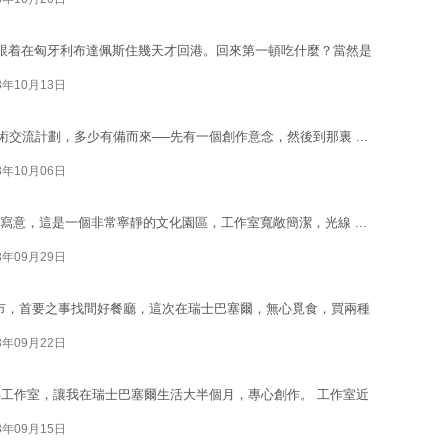
跟着在匈牙利布達佩斯住幾天才回港。回來第一頓吃什麼？當然是
3年10月13日
l國際藝術交流計劃，多少有備而來──先有一個創作意念，然後到那裏 ...
3年10月06日
作室生活挺寫意，這是一個非常寧靜的文化園區，工作室寬敞簡潔，光線 ...
3年09月29日
市，首要之事找間好餐廳，這次在瑞士巴塞爾，無心覓食，買兩種
3年09月22日
工作室，讓我在瑞士巴塞爾生活大半個月，專心創作。 工作室近
3年09月15日