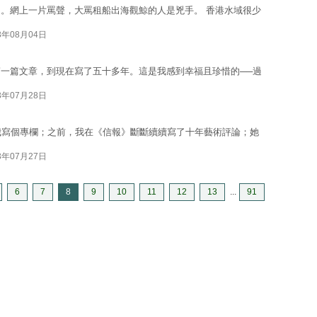
。網上一片罵聲，大罵租船出海觀鯨的人是兇手。 香港水域很少
3年08月04日
一篇文章，到現在寫了五十多年。這是我感到幸福且珍惜的──過
3年07月28日
我寫個專欄；之前，我在《信報》斷斷續續寫了十年藝術評論；她
3年07月27日
6
7
8
9
10
11
12
13
...
91