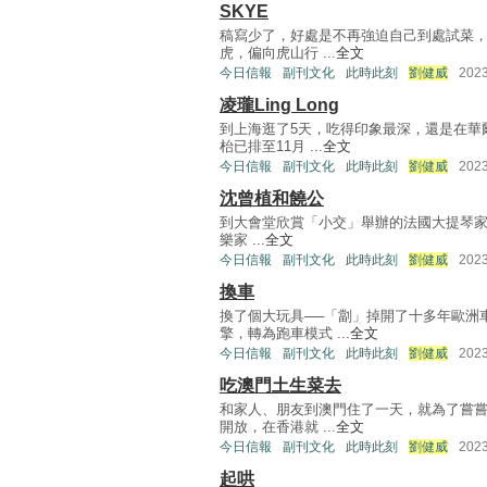
SKYE
稿寫少了，好處是不再強迫自己到處試菜，
虎，偏向虎山行 ...
全文
今日信報
副刊文化
此時此刻
劉健威
202
凌瓏Ling Long
到上海逛了5天，吃得印象最深，還是在華
枱已排至11月 ...
全文
今日信報
副刊文化
此時此刻
劉健威
202
沈曾植和饒公
到大會堂欣賞「小交」舉辦的法國大提琴家Ed
樂家 ...
全文
今日信報
副刊文化
此時此刻
劉健威
202
換車
換了個大玩具──「劏」掉開了十多年歐洲
擎，轉為跑車模式 ...
全文
今日信報
副刊文化
此時此刻
劉健威
202
吃澳門土生菜去
和家人、朋友到澳門住了一天，就為了嘗嘗
開放，在香港就 ...
全文
今日信報
副刊文化
此時此刻
劉健威
202
起哄