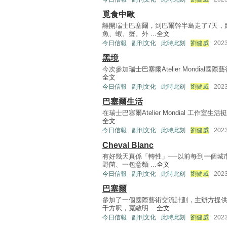
覓食中歐
離開瑞士巴塞爾，到巴爾幹半島走了7天，
魚、蝦、蟹。外 ...
全文
今日信報
副刊文化
此時此刻
劉健威
202
黑境
今次參加瑞士巴塞爾Atelier Mondia
全文
今日信報
副刊文化
此時此刻
劉健威
202
巴塞爾生活
在瑞士巴塞爾Atelier Mondial 工
全文
今日信報
副刊文化
此時此刻
劉健威
202
Cheval Blanc
有好幾天真係「轉性」──以前每到一個城
野菌、一包意麵 ...
全文
今日信報
副刊文化
此時此刻
劉健威
202
巴塞爾
參加了一個國際藝術交流計劃，主辦方提供
千方呎，寬敞明 ...
全文
今日信報
副刊文化
此時此刻
劉健威
202