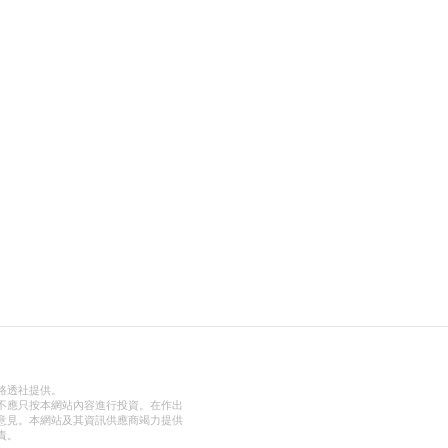
路透社提供。
不應只按本網站內容進行投資。在作出
意見。本網站及其資訊供應商竭力提供
責。