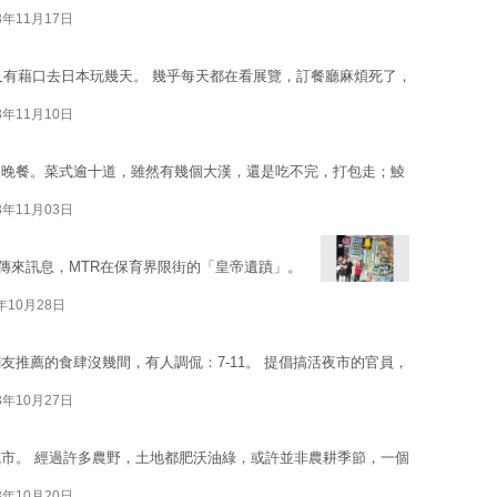
3年11月17日
是，又有藉口去日本玩幾天。 幾乎每天都在看展覽，訂餐廳麻煩死了，
3年11月10日
的晚餐。菜式逾十道，雖然有幾個大漢，還是吃不完，打包走；鯪
3年11月03日
傳來訊息，MTR在保育界限街的「皇帝遺蹟」。
3年10月28日
推薦的食肆沒幾間，有人調侃：7-11。 提倡搞活夜市的官員，
3年10月27日
市。 經過許多農野，土地都肥沃油綠，或許並非農耕季節，一個
3年10月20日