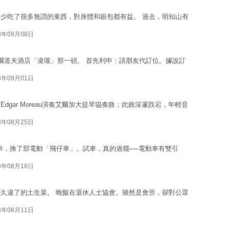
少吃了很多無謂的東西，對身體和銀包都有益。 過去，明知山有
3年09月08日
爾道夫酒店「凌瓏」那一頓。 首先利申：請朋友代訂位。據說訂
3年09月01日
gar Moreau演奏艾爾加大提琴協奏曲；此曲深邃跌宕，年輕音
3年08月25日
車，換了部電動「飛仔車」。試車，真的過癮──電動車有雙引
3年08月18日
久違了的土生菜。 晚飯在退休人士協會。雖然是會所，卻對公眾
3年08月11日