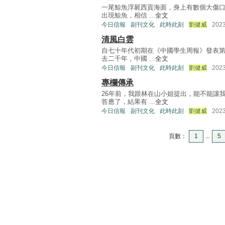
一尾鯨魚浮屍西貢海面，身上有數個大傷口
出現鯨魚，相信 ...
全文
今日信報
副刊文化
此時此刻
劉健威
202
清風白雲
自七十年代初期在《中國學生周報》發表第
去二千年，中國 ...
全文
今日信報
副刊文化
此時此刻
劉健威
202
專欄傳承
26年前，我跟林在山小姐提出，能不能讓
答應了，結果有 ...
全文
今日信報
副刊文化
此時此刻
劉健威
202
頁數：
1
...
5