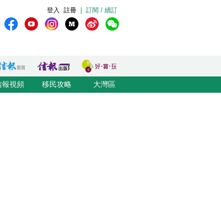
登入
註冊
|
訂閱 / 續訂
信報視頻
移民攻略
大灣區