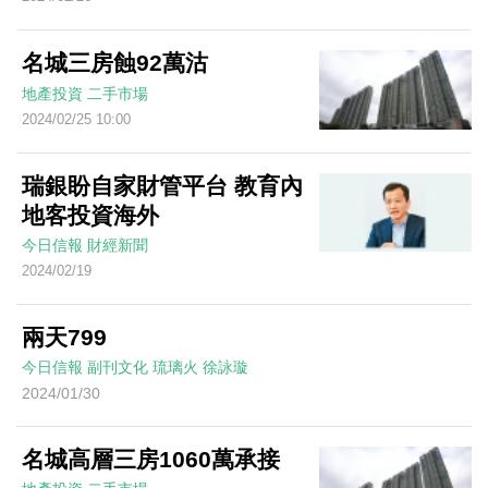
名城三房蝕92萬沽
地產投資
二手市場
2024/02/25 10:00
瑞銀盼自家財管平台 教育內
地客投資海外
今日信報
財經新聞
2024/02/19
兩天799
今日信報
副刊文化
琉璃火
徐詠璇
2024/01/30
名城高層三房1060萬承接