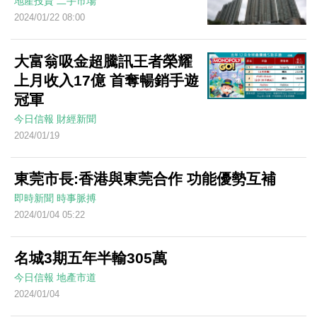
地產投資
二手市場
2024/01/22 08:00
大富翁吸金超騰訊王者榮耀
上月收入17億 首奪暢銷手遊
冠軍
今日信報
財經新聞
2024/01/19
東莞市長:香港與東莞合作 功能優勢互補
即時新聞
時事脈搏
2024/01/04 05:22
名城3期五年半輸305萬
今日信報
地產市道
2024/01/04