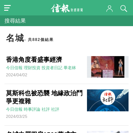
搜尋結果
名城
- 共882個結果
香港角度看盛事經濟
今日信報
理財投資
投資者日記
畢老林
2024/04/02
莫斯科也被恐襲 地緣政治鬥
爭更複雜
今日信報
時事評論
社評
社評
2024/03/25