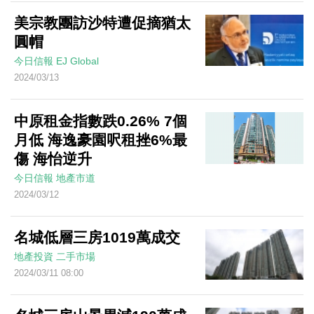
美宗教團訪沙特遭促摘猶太
圓帽
今日信報
EJ Global
2024/03/13
中原租金指數跌0.26% 7個
月低 海逸豪園呎租挫6%最
傷 海怡逆升
今日信報
地產市道
2024/03/12
名城低層三房1019萬成交
地產投資
二手市場
2024/03/11 08:00